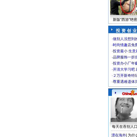
新版“西游”绝
投 资 创 业
·
做别人没想到的
·
时尚情趣店免
·
投资最小 生意
·
品牌服饰一折
·
投资办小厂年
·
开清大学习吧 
·
２万开新奇特
·
尊重遇难遗体
每天在吞别人
漂在海外
|
为什