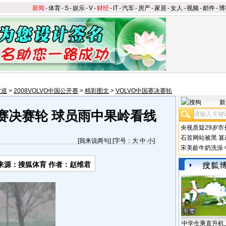
新闻
-
体育
-
S
-
娱乐
-
V
-
财经
-
IT
-
汽车
-
房产
-
家居
-
女人
-
视频
-
邮件
-
博
欧巡
>
2008VOLVO中国公开赛
>
精彩图文
>
VOLVO中国赛决赛轮
新
国赛决赛轮 球员雨中果岭看线
央视质疑29岁市
石首网站被黑
篡
[
我来说两句
] [字号：
大
中
小
]
宋美龄牛奶洗澡
来源：搜狐体育 作者：赵维君
中学生乘直升机