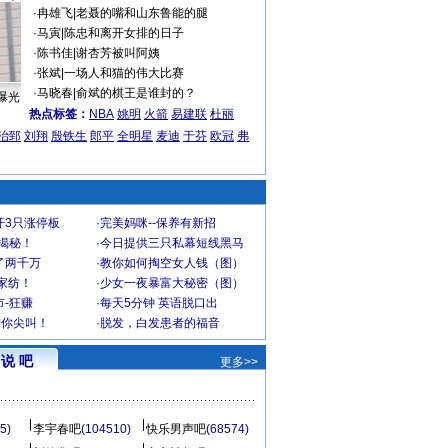
·
冉雄飞
|
老聂的嘴和山东鲁能的腿
·
马寅
|
陈忠和离开女排的日子
·
陈书佳
|
谢杏芳被叫阿姨
·
张斌
|
一场人和猫的伟大比赛
·
马晓春
|
俞斌的棋王是谁封的？
曝光
热点标签：
NBA
姚明
火箭
易建联
杜丽
治郅
刘翔
殷铁生
郎平
全明星
麦迪
于芬
欧冠
弗
开3只涨停板
·
完美妈咪--保养有新招
大揭秘！
·
今日提供三只私幕短线黑马
了两千万
·
教你如何掏空女人钱（图）
家纺！
·
少女一夜暴富大秘密（图）
-狂赚
·
每天5分钟 英语脱口出
到你尖叫！
·
脱发，白发患者的福音
说 吧
更多>>
5)
李宇春吧
(104510)
快乐男声吧
(68574)