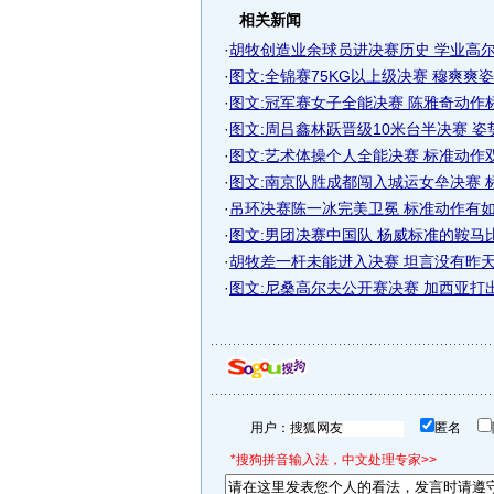
相关新闻
·
胡牧创造业余球员进决赛历史 学业高尔夫
·
图文:全锦赛75KG以上级决赛 穆爽爽
·
图文:冠军赛女子全能决赛 陈雅奇动作
·
图文:周吕鑫林跃晋级10米台半决赛 姿
·
图文:艺术体操个人全能决赛 标准动作
·
图文:南京队胜成都闯入城运女垒决赛 
·
吊环决赛陈一冰完美卫冕 标准动作有如教
·
图文:男团决赛中国队 杨威标准的鞍马
·
胡牧差一杆未能进入决赛 坦言没有昨天打
·
图文:尼桑高尔夫公开赛决赛 加西亚打
用户：
匿名
*搜狗拼音输入法，中文处理专家>>