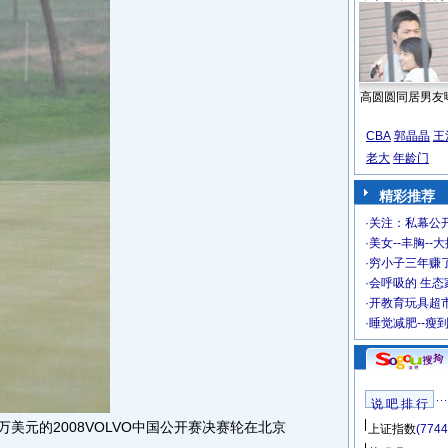
高圆圆同居男友
CBA
郭晶晶
王
老大
年龄门
精彩推荐
·
关注：私幕公
·
美女--丰胸--
·
穷小子三年赚
·
会呼吸的 生态
·
开教育玩具超市
·
睡觉减肥--瘦
说 吧 排 行
万美元的2008VOLVO中国公开赛决赛轮在北京
上证指数
(7744