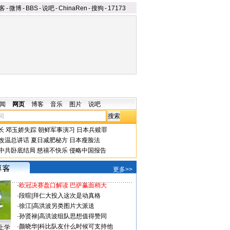
客
-
微博
-
BBS
-
说吧
-
ChinaRen
-
搜狗
-
17173
闻
网页
博客
音乐
图片
说吧
长
邓玉娇失踪
朝鲜军事演习
日本兵赎罪
改温总讲话
夏日减肥秘方
日本瘦脸法
中共卧底结局
慈禧不快乐
侵略中国报告
更多>>
·
欧冠决赛盘口解读 巴萨赢面稍大
·
段暄
|
拜仁大投入这次是动真格
·
徐江
|
高洪波另类图片大派送
·
孙贤禄
|
高洪波组队思想值得赞同
·
颜晓华
|
科比队友什么时候可支持他
上学