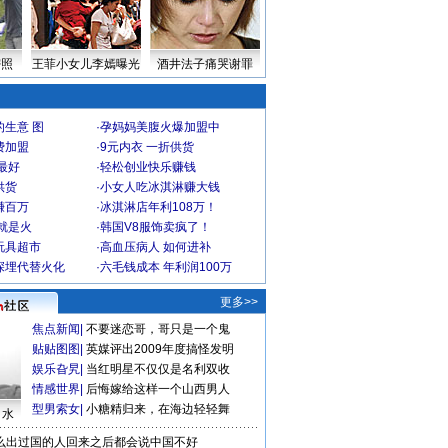
密照
王菲小女儿李嫣曝光
酒井法子痛哭谢罪
生意 图
·
孕妈妈美腹火爆加盟中
费加盟
·
9元内衣 一折供货
最好
·
轻松创业快乐赚钱
供货
·
小女人吃冰淇淋赚大钱
赚百万
·
冰淇淋店年利108万！
就是火
·
韩国V8服饰卖疯了！
玩具超市
·
高血压病人 如何进补
深埋代替火化
·
六毛钱成本 年利润100万
更多>>
焦点新闻
|
不要迷恋哥，哥只是一个鬼
贴贴图图
|
英媒评出2009年度搞怪发明
娱乐旮旯
|
当红明星不仅仅是名利双收
情感世界
|
后悔嫁给这样一个山西男人
型男索女
|
小糖精归来，在海边轻轻舞
口水
么出过国的人回来之后都会说中国不好