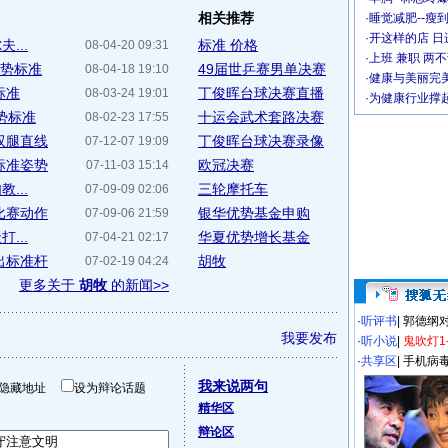
相关推荐
·
睡觉减肥--瘦到
·
开这样的店 日进
...
标准 价格
08-04-20 09:31
·
上班 兼职 两
姿势标准
49届世乒赛男单决赛
08-04-18 19:10
·
健康与美丽完
标准
丁俊晖台球决赛直播
08-03-24 19:01
·
为健康行业撑
势标准
十运会武术套路决赛
08-02-23 17:55
双腿直线
丁俊晖台球决赛录像
07-12-07 19:09
标准姿势
欧冠决赛
07-11-03 15:14
...
三轮摩托车
07-09-09 02:06
比赛动作
银华优势基金申购
07-09-06 21:59
...
华夏优势增长基金
07-04-21 02:17
出标准杆
胡牧
07-02-19 04:24
更多关于
胡牧
的新闻>>
·
听评书
|
郭德纲
我要发布
·
听小说
|
鬼吹灯1
·
共享区
|
手机病
我来说两句
隐藏地址
设为辩论话题
精华区
辩论区