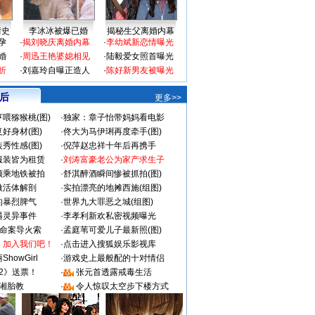
情史
李冰冰被爆已婚
揭秘生父离婚内幕
孕
·
揭刘晓庆离婚内幕
·
李幼斌新恋情曝光
婚
·
周迅王艳婆媳相见
·
陆毅爱女照首曝光
折
·
刘嘉玲自曝正造人
·
陈好新男友被曝光
 后
更多>>
喂猕猴桃(图)
·
独家：章子怡带妈妈看电影
好身材(图)
·
佟大为马伊琍再度牵手(图)
秀性感(图)
·
倪萍赵忠祥十年后再携手
服装皆为租赁
·
刘涛富豪老公为家产求生子
颜乘地铁被拍
·
舒淇醉酒瞬间惨被抓拍(图)
做活体解剖
·
实拍漂亮的地摊西施(组图)
的暴烈脾气
·
世界九大罪恶之城(组图)
遇灵异事件
·
李孝利新欢私密视频曝光
成命案导火索
·
孟庭苇可爱儿子最新照(图)
：加入我们吧！
·
点击进入搜狐娱乐影视库
howGirl
·
游戏史上最般配的十对情侣
2》送票！
·
张元首透露戒毒生活
湘胎教
·
令人惊叹太空步下楼方式