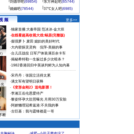
刘德华吧
(69854)
东方神起吧
(65744)
婚姻吧
(78544)
37℃女人吧
(6985)
视 频
更多>>
·
独家首播:大秦帝国
范冰冰-金大班
·
在线看超高收视大戏:
蜗居(完整版)
·
倔强萝卜
麦田
媳妇的美好时代
·
大内密探灵灵狗
倪萍-美丽的事
·
台儿庄战役 日军尸体装满百余卡车
声》
·
揭秘希特勒一生躲过多少次暗杀？
·
1982香港回归中英谈判鲜为人知内幕
·
宋丹丹：张国立活得太累
·
满文军有望明日获释
曝光
·
《变形金刚2》送电影票！
·
李湘王岳伦恩爱待产
·
黎姿怀孕大肚照曝光 月用30万安胎
·
阿娇懒理冠希返港:不关我的事
·
古巨基：我与霆锋都是一哥
不断
爆丰胸秘诀
·
减肥--小肚子赘肉没了