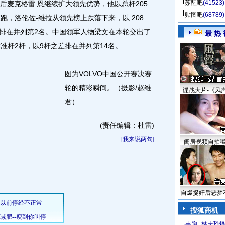
苏醒吧
(41523)
后麦克格雷 恩继续扩大领先优势，他以总杆205
贴图吧
(68789)
跑，洛伦佐-维拉从领先榜上跌落下来，以 208
森排在并列第2名。中国领军人物梁文在本轮交出了
最 热 
标准杆2杆，以9杆之差排在并列第14名。
图为VOLVO中国公开赛决赛
轮的精彩瞬间。（摄影/赵维
谍战大片-《风
君）
(责任编辑：杜雷)
[
我来说两句
]
闺房视频自拍
自爆捉奸后恶梦
搜狐商机
·
丰胸--林志玲