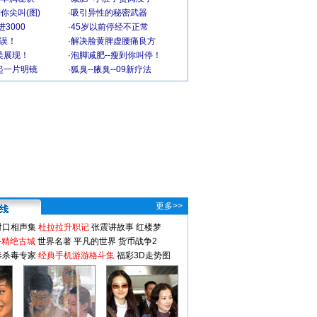
你尖叫(图)
·
吸引异性的秘密武器
3000
·
45岁以前停经不正常
不误！
·
解决脸黄脾虚腰痛良方
美展现！
·
泡脚减肥--瘦到你叫停！
起一片明镜
·
狐臭--腋臭--09新疗法
更多>>
对口相声集
杜拉拉升职记
张震讲故事
红楼梦
-精绝古城
世界名著
平凡的世界
货币战争2
毒杀毒专家
经典手机游游格斗集
福彩3D走势图