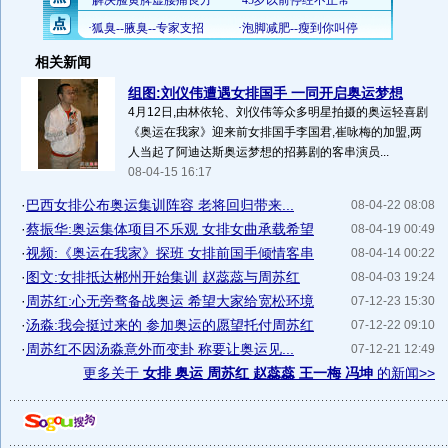
相关新闻
组图:刘仪伟遭遇女排国手 一同开启奥运梦想
4月12日,由林依轮、刘仪伟等众多明星拍摄的奥运轻喜剧
《奥运在我家》迎来前女排国手李国君,崔咏梅的加盟,两
人当起了阿迪达斯奥运梦想的招募剧的客串演员...
08-04-15 16:17
·
巴西女排公布奥运集训阵容 老将回归带来...
08-04-22 08:08
·
蔡振华:奥运集体项目不乐观 女排女曲承载希望
08-04-19 00:49
·
视频:《奥运在我家》探班 女排前国手倾情客串
08-04-14 00:22
·
图文:女排抵达郴州开始集训 赵蕊蕊与周苏红
08-04-03 19:24
·
周苏红:心无旁骛备战奥运 希望大家给宽松环境
07-12-23 15:30
·
汤淼:我会挺过来的 参加奥运的愿望托付周苏红
07-12-22 09:10
·
周苏红不因汤淼意外而变卦 称要让奥运见...
07-12-21 12:49
更多关于
女排 奥运 周苏红 赵蕊蕊 王一梅 冯坤
的新闻>>