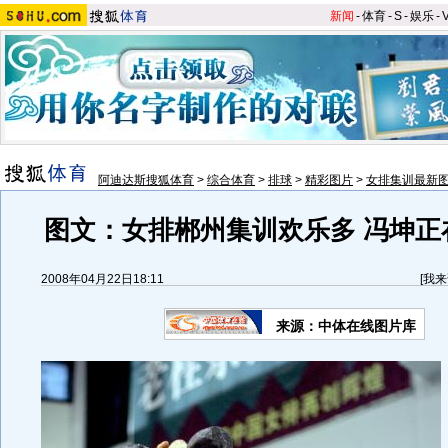
新闻
-
体育
-
S
-
娱乐
-
阿迪达斯搜狐体育
>
综合体育
>
排球
>
精彩图片
>
女排集训最新
图文：女排郴州集训欢乐多 冯坤正
2008年04月22日18:11
[
我来
来源：中体在线图片库