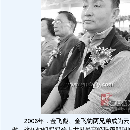
2006年，金飞彪、金飞豹两兄弟成为云
傲，这年他们双双登上世界最高峰珠穆朗玛