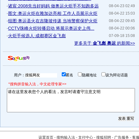
·
诸宸:2008先当好妈妈 做奥运火炬手不知跑多远
08-04-23 02:49
·
图文:奥运火炬在雅加达亮相 工作人员展示火炬
08-04-22 15:03
·
组图:奥运圣火在吉隆坡传递 当地警察保护火炬
08-04-22 09:45
·
CCTV珠峰火炬转播启动 将展示奥运史上伟...
08-04-22 00:06
·
火炬手候选人:成都赛区金飞彪
07-09-18 15:08
更多关于
金飞彪 奥运
的新闻>>
用户：
匿名
隐藏地址
设为辩论话题
*搜狗拼音输入法，中文处理专家>>
设置首页
-
搜狗输入法
-
支付中心
-
搜狐招聘
-
广告服务
-
客