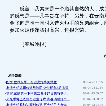
感言：我素来是一个顺其自然的人，成
的感想是——凡事贵在坚持。另外，在云南
金飞豹是唯一同时入选火炬手的兄弟组合，
参加火炬传递我很高兴，也很光荣。
（春城晚报）
相关新闻
·
图文:世界冠军、奥运火炬手莫慧兰
08-04-23 11:35
·
奥运火炬温州传递线路图 计划明年5月来温
08-04-23 11:34
·
诸宸:家庭第一下棋第二 5月17日我当奥运...
08-04-23 09:57
·
火炬手黄圣依拍奥运宣传片 青春动感打垒...
08-04-23 08:02
·
奥运火炬雅加达顺利传递 五火炬手齐点燃...
08-04-23 04:44