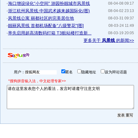
·
海口增设绿化"小空间" 游园扮靓城市风景线
08-04-08 09:17
·
浙江杭州风景线:中国武术越来越国际化(图)
08-04-02 23:13
·
风景线公寓 丽都社区的完美居住地
08-03-31 09:37
·
靓丽风景线 首都机场配备"八级警花"[图]
08-03-24 11:49
·
率先启用超高清数码灯箱 T3航站楼打造新...
08-03-19 20:05
更多关于
风景线
的新闻>>
用户：
匿名
隐藏地址
设为辩论话题
*搜狗拼音输入法，中文处理专家>>