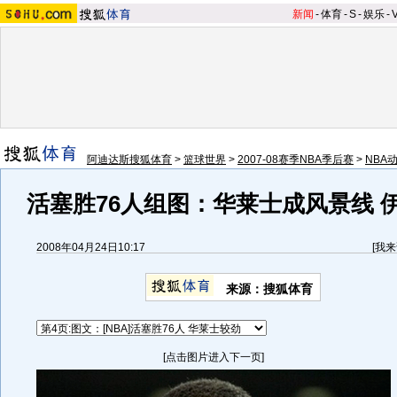
新闻
-
体育
-
S
-
娱乐
-
阿迪达斯搜狐体育
>
篮球世界
>
2007-08赛季NBA季后赛
>
NBA
活塞胜76人组图：华莱士成风景线 
2008年04月24日10:17
[
我来
来源：搜狐体育
[点击图片进入下一页]