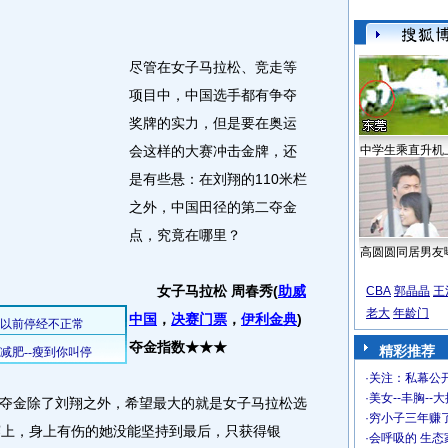
尽管在女子马拉松、竞走等
项目中，中国选手都有争夺
奖牌的实力，但是要在奥运
会这样的大赛冲击金牌，还
中学生乘直升机
是有些悬：在刘翔的110米栏
之外，中国田径的第二夺金
点，究竟在哪里？
高圆圆同居男友
女子马拉松 周春秀(
助威
CBA
郭晶晶
王
老大
年龄门
中国
，
决赛门票
，
伊利金典
)
夺金指数★★★
精彩推荐
·
关注：私幕公
·
美女--丰胸--
金除了刘翔之外，希望最大的就是女子马拉松选
·
穷小子三年赚
赛上，身上有伤的她没能坚持到最后，只获得银
·
会呼吸的 生态