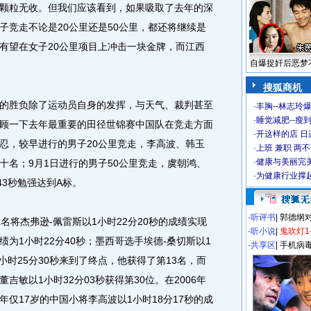
颗粒无收。但我们应该看到，如果吸取了去年的深
子竞走不论是20公里还是50公里，都还将继续是
有望在女子20公里项目上冲击一块金牌，而江西
自爆捉奸后恶梦
搜狐商机
胜负除了运动员自身的发挥，与天气、裁判甚至
·
丰胸--林志玲
·
睡觉减肥--瘦到
顾一下去年最重要的田径世锦赛中国队在竞走方面
·
开这样的店 日进
忍，较早进行的男子20公里竞走，李高波、韩玉
·
上班 兼职 两
·
健康与美丽完
十名；9月1日进行的男子50公里竞走，虞朝鸿、
·
为健康行业撑
43秒勉强达到A标。
·
听评书
|
郭德纲
将杰弗逊-佩雷斯以1小时22分20秒的成绩实现
·
听小说
|
鬼吹灯1
为1小时22分40秒；墨西哥选手埃德-桑切斯以1
·
共享区
|
手机病
小时25分30秒来到了终点，他获得了第13名，而
董吉敏以1小时32分03秒获得第30位。在2006年
仅17岁的中国小将李高波以1小时18分17秒的成