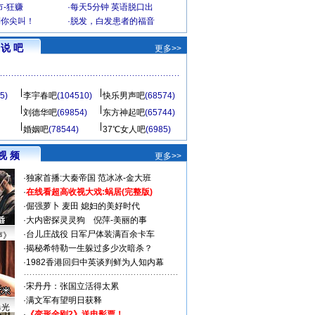
-狂赚
·
每天5分钟 英语脱口出
到你尖叫！
·
脱发，白发患者的福音
说 吧
更多>>
5)
李宇春吧
(104510)
快乐男声吧
(68574)
刘德华吧
(69854)
东方神起吧
(65744)
婚姻吧
(78544)
37℃女人吧
(6985)
视 频
更多>>
·
独家首播:大秦帝国
范冰冰-金大班
·
在线看超高收视大戏:
蜗居(完整版)
·
倔强萝卜
麦田
媳妇的美好时代
·
大内密探灵灵狗
倪萍-美丽的事
·
台儿庄战役 日军尸体装满百余卡车
声》
·
揭秘希特勒一生躲过多少次暗杀？
·
1982香港回归中英谈判鲜为人知内幕
·
宋丹丹：张国立活得太累
·
满文军有望明日获释
曝光
·
《变形金刚2》送电影票！