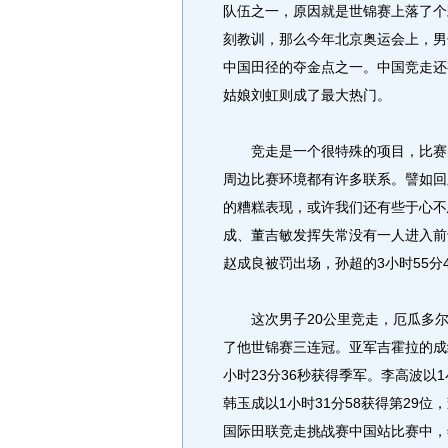
队伍之一，原因就是世锦赛上落了个
刻教训，那么今年北京奥运会上，男
中国田径的夺金点之一。中国竞走还
姑娘刘虹则成了最大热门。
竞走是一个很特殊的项目，比赛的
周边比赛环境都有许多联系。譬如回
的糟糕表现，或许我们还有些于心不
成、董吉敏发挥失常没有一人进入前
赵成良被罚出场，孙超的3小时55分
这次男子20公里竞走，厄瓜多尔名
了他世锦赛三连冠。亚军吉霍拉的成绩
小时23分36秒获得季军。李高波以1
韩玉成以1小时31分58获得第29位，
国际田联竞走挑战赛中国站比赛中，年