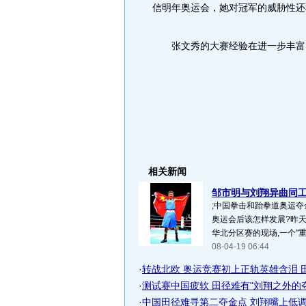
信明年奥运会，她对冠军的威胁性还
张文秀的大赛经验在进一步丰富，
相关新闻
邹市明与刘翔异曲同工 
;中国拳击和跆拳道奥运夺
奥运会后该怎样发展?昨
华北分区赛的现场,一个"重
08-04-19 06:44
·
转战北欧 奥运竞赛初上正轨英雄含泪 田径
·
测试赛中国疲软 田径难有"刘翔之外的
·
中国田径难寻第二夺金点 刘翔嘴上低调脚