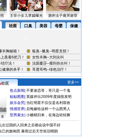
密照
王菲小女儿李嫣曝光
酒井法子痛哭谢罪
更多>>
焦点新闻
|
不要迷恋哥，哥只是一个鬼
贴贴图图
|
英媒评出2009年度搞怪发明
娱乐旮旯
|
当红明星不仅仅是名利双收
情感世界
|
后悔嫁给这样一个山西男人
型男索女
|
小糖精归来，在海边轻轻舞
口水
么出过国的人回来之后都会说中国不好
自己的旗袍照
暴雨过后天空依旧晴朗