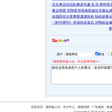
·
北京奥运拉拉队舞进鸟巢 队员:梦想是
·
奥运明星 刘翔是否现身凯迪拉克展台
·
全国田径大奖赛黄潇潇折桂 轻松超奥运A
·
《时代周刊》评选排名靠后 刘翔欲征服奥
用户：
匿名
*搜狗拼音输入法，中文处理专家>>
设置首页
-
搜狗输入法
-
支付中心
-
搜狐招聘
-
广告服务
-
客