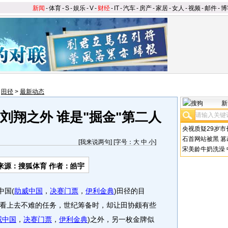
新闻
-
体育
-
S
-
娱乐
-
V
-
财经
-
IT
-
汽车
-
房产
-
家居
-
女人
-
视频
-
邮件
-
博
>
田径
>
最新动态
新
刘翔之外 谁是"掘金"第二人
央视质疑29岁市
石首网站被黑
篡
[
我来说两句
] [字号：
大
中
小
]
宋美龄牛奶洗澡
来源：搜狐体育 作者：皓宇
中国(
助威中国
，
决赛门票
，
伊利金典
)田径的目
看上去不难的任务，世纪筹备时，却让田协颇有些
威中国
，
决赛门票
，
伊利金典
)之外，另一枚金牌似