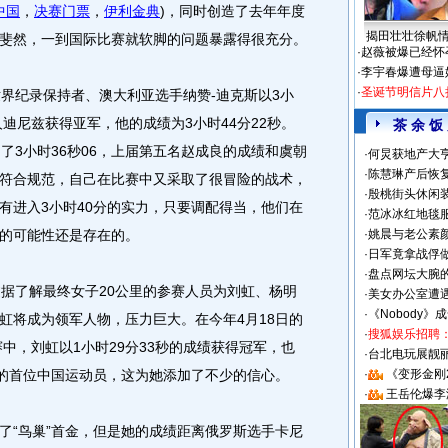
中国
，
决赛门票
，
伊利金典
)，同时创造了去年年度
揭田壮壮徐帆
斐然，一到国际比赛就软脚的问题暴露得很充分。
·
赵薇被爆已经怀
·
李宇春爆遭母逼
·
圣诞节明信片八
纪录保持者、澳大利亚选手纳赞-迪克斯以3小
人迪尼兹获得亚军，他的成绩为3小时44分22秒。
茶 余 饭
了3小时36秒06，上届第五名赵成良的成绩和虞朝
·
何炅获地产大亨
·
陈慧琳产后恢复
符合规范，自己在比赛中又采取了很冒险的战术，
·
殷桃街头休闲装
有进入3小时40分的实力，只要调配得当，他们在
·
范冰冰红地毯
的可能性还是存在的。
·
姚晨与老公素
·
日军竟拿战俘
·
盘点网坛大腕
据了解最终女子20公里的参赛人员为刘虹、杨明
·
美女办公室遭
·
《Nobody》
虹将成为领军人物，压力巨大。
在今年4月18日的
·
搜狐娱乐招聘
赛中，刘虹以1小时29分33秒的成绩获得冠军，也
·
台北电玩展靓丽S
冠的首位中国运动员，这为她添加了不少的信心。
·
《变形金刚
·
王岳伦爆李
“鸟巢”首金，但是她的成绩距离俄罗斯选手卡尼