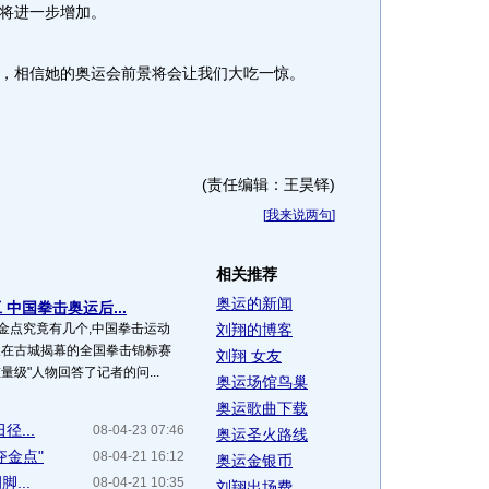
将进一步增加。
相信她的奥运会前景将会让我们大吃一惊。
(责任编辑：王昊铎)
[
我来说两句
]
相关推荐
奥运的新闻
中国拳击奥运后...
金点究竟有几个,中国拳击运动
刘翔的博客
天在古城揭幕的全国拳击锦标赛
刘翔 女友
量级"人物回答了记者的问...
奥运场馆鸟巢
奥运歌曲下载
...
08-04-23 07:46
奥运圣火路线
夺金点"
08-04-21 16:12
奥运金银币
...
08-04-21 10:35
刘翔出场费