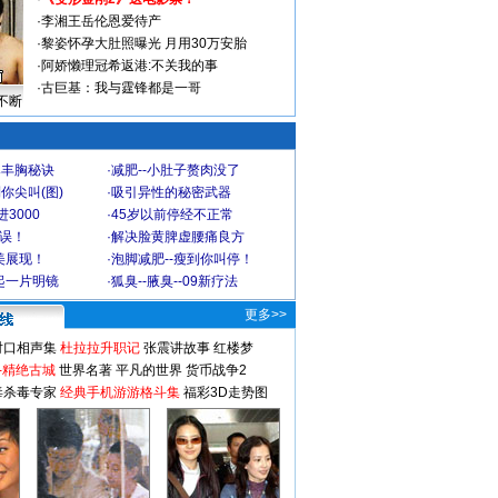
·
李湘王岳伦恩爱待产
·
黎姿怀孕大肚照曝光 月用30万安胎
·
阿娇懒理冠希返港:不关我的事
·
古巨基：我与霆锋都是一哥
不断
爆丰胸秘诀
·
减肥--小肚子赘肉没了
你尖叫(图)
·
吸引异性的秘密武器
3000
·
45岁以前停经不正常
不误！
·
解决脸黄脾虚腰痛良方
美展现！
·
泡脚减肥--瘦到你叫停！
起一片明镜
·
狐臭--腋臭--09新疗法
更多>>
对口相声集
杜拉拉升职记
张震讲故事
红楼梦
-精绝古城
世界名著
平凡的世界
货币战争2
毒杀毒专家
经典手机游游格斗集
福彩3D走势图