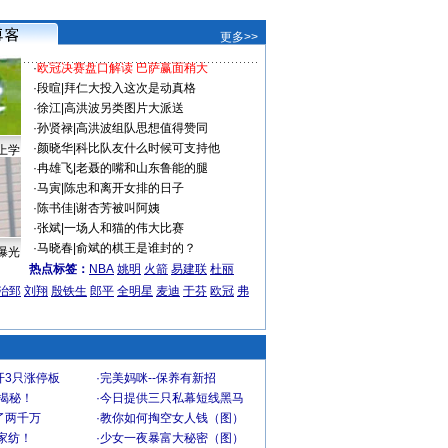
更多>>
·
欧冠决赛盘口解读 巴萨赢面稍大
·
段暄
|
拜仁大投入这次是动真格
·
徐江
|
高洪波另类图片大派送
·
孙贤禄
|
高洪波组队思想值得赞同
·
颜晓华
|
科比队友什么时候可支持他
上学
·
冉雄飞
|
老聂的嘴和山东鲁能的腿
·
马寅
|
陈忠和离开女排的日子
·
陈书佳
|
谢杏芳被叫阿姨
·
张斌
|
一场人和猫的伟大比赛
·
马晓春
|
俞斌的棋王是谁封的？
曝光
热点标签：
NBA
姚明
火箭
易建联
杜丽
治郅
刘翔
殷铁生
郎平
全明星
麦迪
于芬
欧冠
弗
开3只涨停板
·
完美妈咪--保养有新招
大揭秘！
·
今日提供三只私幕短线黑马
了两千万
·
教你如何掏空女人钱（图）
家纺！
·
少女一夜暴富大秘密（图）