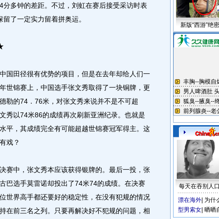
4分多钟的差距。不过，刘虹在赛后接受采访时表
保留了一定实力留着拼奥运。
新版“西游”绝
★
国田径很有优势的项目，但是在去年却给人们一
年世锦赛上，中国选手张文秀取得了一块铜牌，更
德勒的74．76米，对张文秀来说并不是不可超
文秀以74米86的成绩再次刷新亚洲纪录。也就是
水平，其成绩完全有可能超越世锦赛冠军得主。这
有戏？
赛中，张文秀本应该获得银牌的。最后一投，张
古巴选手莫雷诺却投出了74米74的成绩。在决赛
每天在吞别人
位世界高手都还要好的稳定性，在没有犯规的情况
漂在海外
|
为什
型男索女
|
晒晒
持在前三名之列。只要再解决好不犯规的问题，相