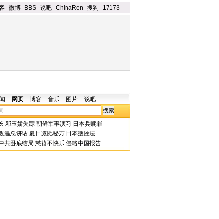
客
-
微博
-
BBS
-
说吧
-
ChinaRen
-
搜狗
-
17173
闻
网页
博客
音乐
图片
说吧
长
邓玉娇失踪
朝鲜军事演习
日本兵赎罪
改温总讲话
夏日减肥秘方
日本瘦脸法
中共卧底结局
慈禧不快乐
侵略中国报告