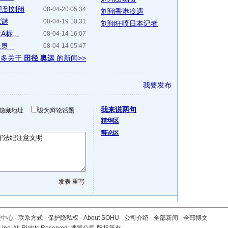
见到刘翔
08-04-20 05:34
刘翔香港冷遇
成谜
08-04-19 10:31
刘翔狂喷日本记者
标...
08-04-14 16:07
...
08-04-14 05:47
更多关于
田径 奥运
的新闻>>
我要发布
我来说两句
隐藏地址
设为辩论话题
精华区
辩论区
服中心
-
联系方式
-
保护隐私权
-
About SOHU
-
公司介绍
-
全部新闻
-
全部博文