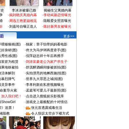
情史
李冰冰被爆已婚
揭秘生父离婚内幕
孕
·
揭刘晓庆离婚内幕
·
李幼斌新恋情曝光
婚
·
周迅王艳婆媳相见
·
陆毅爱女照首曝光
折
·
刘嘉玲自曝正造人
·
陈好新男友被曝光
 后
更多>>
喂猕猴桃(图)
·
独家：章子怡带妈妈看电影
好身材(图)
·
佟大为马伊琍再度牵手(图)
秀性感(图)
·
倪萍赵忠祥十年后再携手
服装皆为租赁
·
刘涛富豪老公为家产求生子
颜乘地铁被拍
·
舒淇醉酒瞬间惨被抓拍(图)
做活体解剖
·
实拍漂亮的地摊西施(组图)
的暴烈脾气
·
世界九大罪恶之城(组图)
遇灵异事件
·
李孝利新欢私密视频曝光
成命案导火索
·
孟庭苇可爱儿子最新照(图)
：加入我们吧！
·
点击进入搜狐娱乐影视库
howGirl
·
游戏史上最般配的十对情侣
2》送票！
·
张元首透露戒毒生活
湘胎教
·
令人惊叹太空步下楼方式