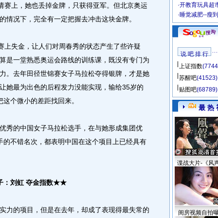
邀请赛上，她也丢掉金牌，只获得亚军。但北京奥运
·
开教育玩具超市
·
睡觉减肥--瘦
的情况下，完全有一定把握去冲击这块金牌。
赛上失金，让人们对周春秀的状态产生了些许疑
说 吧 排 行
算是一堂熟悉奥运会路线的训练课，既没有专门为
上证指数
(7744
力。去年田径世锦赛女子马拉松夺得银牌，才是她
苏醒吧
(41523)
让她最为出色的后程发力没能实现，输给35岁的
贴图吧
(68789)
把这个微小的差距找回来。
最 热 
秀的中国女子马拉松选手，在与她形成集团优
手的不错名次，都表明中国在这个项目上已经具有
谍战大片-《风
子：刘虹 夺金指数★★
力的项目，但是在去年，却成了表现得最失常的
闺房视频自拍