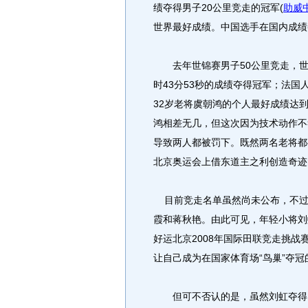
绩夺得男子20公里竞走的冠军(
助威
世界最好成绩。中国选手在国内成绩
去年世锦赛男子50公里竞走，世界
时43分53秒的成绩夺得冠军；法国
32岁老将虞朝鸿的个人最好成绩达到
鸿相差无几，但这次因为技术动作不
导致两人都被罚下。既然两名老将都
北京奥运会上借东道主之利创造奇迹
目前竞走名单虽然尚未公布，不过
霞和蒋秋艳。由此可见，年轻小将刘
好运北京2008年国际田联竞走挑战
让自己成为在国家体育场“鸟巢”夺
但可不否认的是，虽然刘虹夺得了