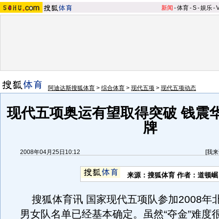
新闻
-
体育
-
S
-
娱乐
-
阿迪达斯搜狐体育
>
综合体育
>
现代五项
>
现代五项动态
现代五项奥运有望取得突破 钱震
牌
2008年04月25日10:12
[
我来
来源：搜狐体育 作者：道顿崛
搜狐体育讯 国家现代五项队参加2008年
男女队名单已经基本确定。虽然“夺金”难度