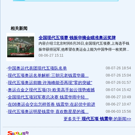
相关新闻
全国现代五项赛 钱振华摘金瞄准奥运奖牌
内容介绍:北京时间6月26日,全国现代五项赛,上海选手钱
振华获得冠军,他希望在奥运会上能为中国争得一枚奖牌...
08-06-27 15:11
·
中国奥运代表团现代五项队名单
08-07-26 18:54
·
现代五项奥运名单解析:三朝元老钱震华最...
08-07-26 15:04
·
现代五项奥运前瞻:许海峰能否再现"零的突破"
08-07-26 01:57
·
奥运点金之现代五项(3):欧美高手如云强势难撼
08-07-04 15:42
·
全国现代五项冠军赛总决赛 钱震华雨中轻...
08-06-27 10:49
·
在08奥运会交出怎样答卷 钱震华:在起伏中前进
08-06-27 10:47
·
现代五项奥运明星钱震华 喜欢数星星的孤...
08-06-03 15:56
更多关于
现代五项 钱震华
的新闻>>