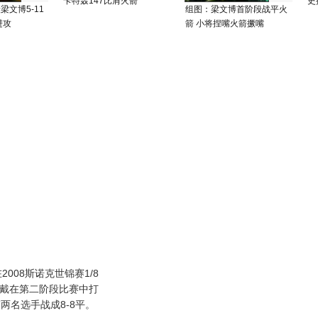
卡特轰147比肩火箭
史
文博5-11
组图：梁文博首阶段战平火
进攻
箭 小将捏嘴火箭撅嘴
008斯诺克世锦赛1/8
-戴在第二阶段比赛中打
两名选手战成8-8平。