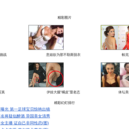
精彩图片
德战
意姐欲为那不勒斯脱衣
帕克
写真
伊娃大腿“橘皮”显老态
体坛美
精彩幻灯排行
曝光 第一足球宝贝惊艳出镜
名将疑似醉酒 异国美女清秀
女主播 证自己非同性恋(图)