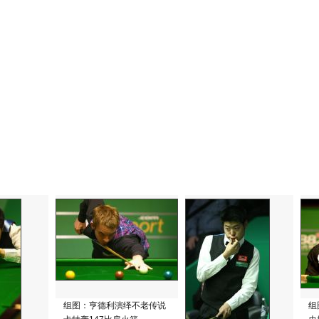
组图：亨德利演绎不老传说
组