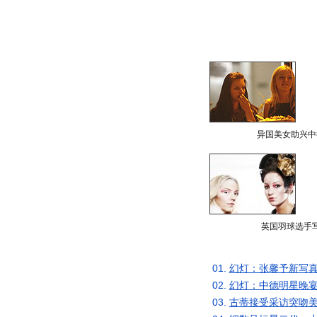
异国美女助兴中
英国羽球选手
01.
幻灯：张馨予新写真
02.
幻灯：中德明星晚宴
03.
古蒂接受采访突吻美