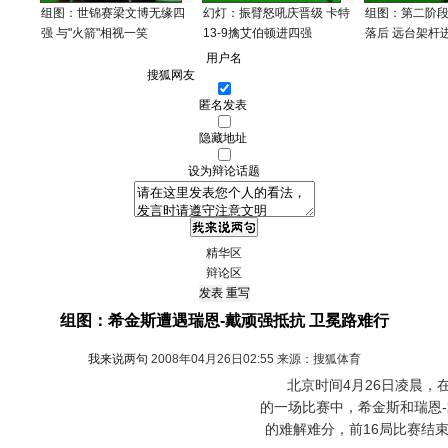
组图：世锦赛梁文博无缘四
幻灯：振臂怒吼庆晋级 卡特
组图：第二阶段梁
强 与"火箭"相视一笑
13-9擒艾伯顿进四强
落后 远台架杆
用户名
匿名发表
隐藏地址
设为辩论话题
精华区
辩论区
组图：希金斯遭遇瑞恩-戴顽强抵抗 卫冕路难行
我来说两句
2008年04月26日02:55 来源：搜狐体育
北京时间4月26日凌晨，在2
的一场比赛中，希金斯和瑞恩
的难解难分，前16局比赛结束