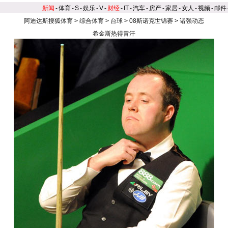
新闻
-
体育
-
S
-
娱乐
-
V
-
财经
-
IT
-
汽车
-
房产
-
家居
-
女人
-
视频
-
邮件
阿迪达斯搜狐体育
>
综合体育
>
台球
>
08斯诺克世锦赛
>
诸强动态
希金斯热得冒汗