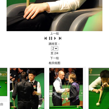
上一组
跳转至：
页
2/4
下一组
相关组图
回归