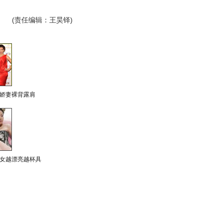
(责任编辑：王昊铎)
娇妻裸背露肩
女越漂亮越杯具