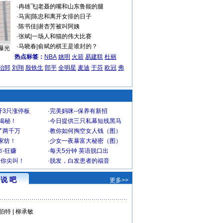
·
冉雄飞
|
老聂的嘴和山东鲁能的腿
·
马寅
|
陈忠和离开女排的日子
·
陈书佳
|
谢杏芳被叫阿姨
·
张斌
|
一场人和猫的伟大比赛
·
马晓春
|
俞斌的棋王是谁封的？
曝光
热点标签：
NBA
姚明
火箭
易建联
杜丽
治郅
刘翔
殷铁生
郎平
全明星
麦迪
于芬
欧冠
弗
开3只涨停板
·
完美妈咪--保养有新招
大揭秘！
·
今日提供三只私幕短线黑马
了两千万
·
教你如何掏空女人钱（图）
家纺！
·
少女一夜暴富大秘密（图）
-狂赚
·
每天5分钟 英语脱口出
到你尖叫！
·
脱发，白发患者的福音
说 吧
更多>>
伯特
|
柳承敏