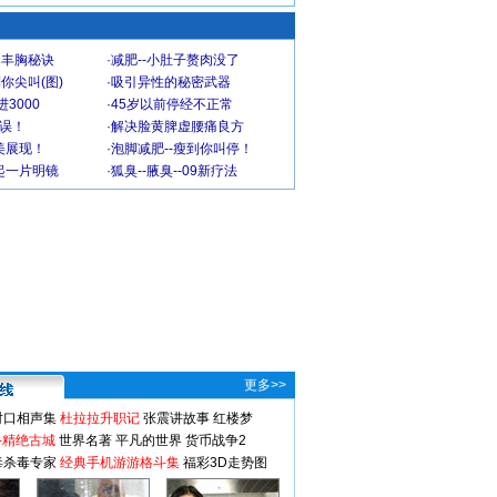
爆丰胸秘诀
·
减肥--小肚子赘肉没了
你尖叫(图)
·
吸引异性的秘密武器
3000
·
45岁以前停经不正常
不误！
·
解决脸黄脾虚腰痛良方
美展现！
·
泡脚减肥--瘦到你叫停！
起一片明镜
·
狐臭--腋臭--09新疗法
更多>>
对口相声集
杜拉拉升职记
张震讲故事
红楼梦
-精绝古城
世界名著
平凡的世界
货币战争2
毒杀毒专家
经典手机游游格斗集
福彩3D走势图