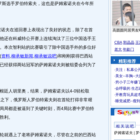
俄罗斯选手罗伯特索夫，这也是萨姆索诺夫在今年所
索诺夫在巡回赛上表现出了良好的状态，除了在首
高圆圆同居男友
他还在科威特公开赛上连续淘汰了三位中国选手王
CBA
郭晶晶
王
。本次智利站的比赛吸引了除中国选手外的多位好
老大
年龄门
(
资料
,
柳承敏新闻
,
柳承敏说吧
)
和刚刚获得巴西站
精彩推荐
已经获得两站冠军的萨姆索诺夫则被组委会列为了
·
关注：私幕公
·
美女--丰胸--
·
穷小子三年赚
·
会呼吸的 生态
廷人胡里奥，结果，萨姆索诺夫以4-0轻松取
·
开教育玩具超市
比之下，俄罗斯人罗伯特索夫则在首轮打得非常艰
·
睡觉减肥--瘦
局局都是被逼到了关键时刻，而4局比赛中罗伯特
胜利。
相 关 说 吧
萨姆索诺夫
|
罗
就遇上了老将萨姆索诺夫，尽管在之前的巴西站