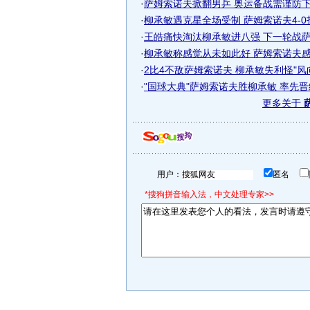
·
萨姆索诺夫掀翻男乒 奥运备战需谨防下一
·
柳承敏遇克星全场受制 萨姆索诺夫4-0扫1
·
王皓痛快淘汰柳承敏进八强 下一轮战萨姆
·
柳承敏称感觉从未如此好 萨姆索诺夫感觉
·
2比4不敌萨姆索诺夫 柳承敏失利怪"风
·
"国球大典"萨姆索诺夫胜柳承敏 率先晋级
更多关于
用户：
匿名
*搜狗拼音输入法，中文处理专家>>