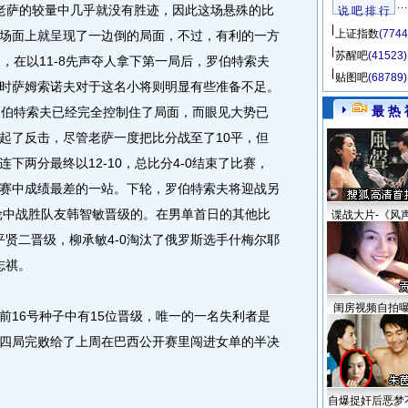
老萨的较量中几乎就没有胜迹，因此这场悬殊的比
说 吧 排 行
上证指数
(7744
场面上就呈现了一边倒的局面，不过，有利的一方
苏醒吧
(41523)
，在以11-8先声夺人拿下第一局后，罗伯特索夫
贴图吧
(68789)
时萨姆索诺夫对于这名小将则明显有些准备不足。
最 热 
后，罗伯特索夫已经完全控制住了局面，而眼见大势已
起了反击，尽管老萨一度把比分战至了10平，但
下两分最终以12-10，总比分4-0结束了比赛，
赛中成绩最差的一站。下轮，罗伯特索夫将迎战另
轮中战胜队友韩智敏晋级的。在男单首日的其他比
谍战大片-《风
平贤二晋级，柳承敏4-0淘汰了俄罗斯选手什梅尔耶
志祺。
闺房视频自拍
16号种子中有15位晋级，唯一的一名失利者是
四局完败给了上周在巴西公开赛里闯进女单的半决
自爆捉奸后恶梦