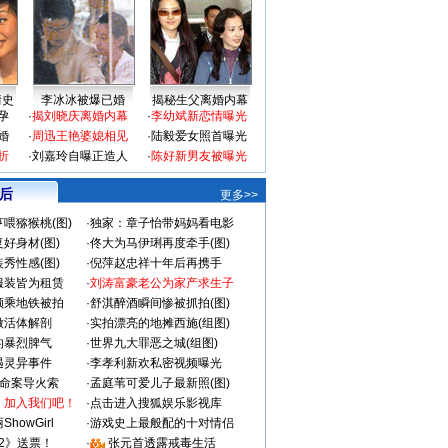
情史
李冰冰被爆已婚
揭秘生父离婚内幕
孕
·
揭刘晓庆离婚内幕
·
李幼斌新恋情曝光
婚
·
周迅王艳婆媳相见
·
陆毅爱女照首曝光
折
·
刘嘉玲自曝正造人
·
陈好新男友被曝光
 后
更多>>
喂猕猴桃(图)
·
独家：章子怡带妈妈看电影
好身材(图)
·
佟大为马伊琍再度牵手(图)
秀性感(图)
·
倪萍赵忠祥十年后再携手
服装皆为租赁
·
刘涛富豪老公为家产求生子
颜乘地铁被拍
·
舒淇醉酒瞬间惨被抓拍(图)
做活体解剖
·
实拍漂亮的地摊西施(组图)
的暴烈脾气
·
世界九大罪恶之城(组图)
遇灵异事件
·
李孝利新欢私密视频曝光
成命案导火索
·
孟庭苇可爱儿子最新照(图)
：加入我们吧！
·
点击进入搜狐娱乐影视库
howGirl
·
游戏史上最般配的十对情侣
2》送票！
·
张元首透露戒毒生活