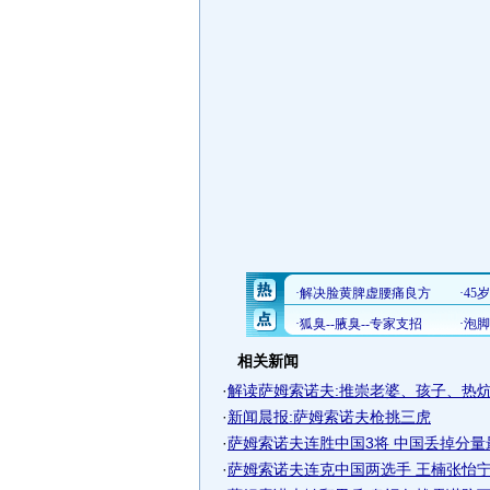
相关新闻
·
解读萨姆索诺夫:推崇老婆、孩子、热炕头
·
新闻晨报:萨姆索诺夫枪挑三虎
·
萨姆索诺夫连胜中国3将 中国丢掉分量
·
萨姆索诺夫连克中国两选手 王楠张怡宁女