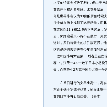
上罗伯特索夫打进了8强，但由于与
赛也并不被外界看好。比赛开始后，
却是世界排名仅为99位的罗伯特索夫
很快就在场上找到了比赛感觉，而此
在连续以11-9和11-6再下两局
去，萨姆索诺夫不得不在最后一局发
这时，罗伯特索夫的求胜欲更强，他连
这也是萨姆索诺夫在今年参加的巡回
一位韩国小将尹在荣 ，后者是在次
赛中，江天一4-0击败了日本小将松
夫，而李静4-2力克中国台北选手吴
在首日进行的女单比赛中，赛会前
东道主选手罗德里格斯，她在比赛中
赛的日本小将石垣优香。（秦木）