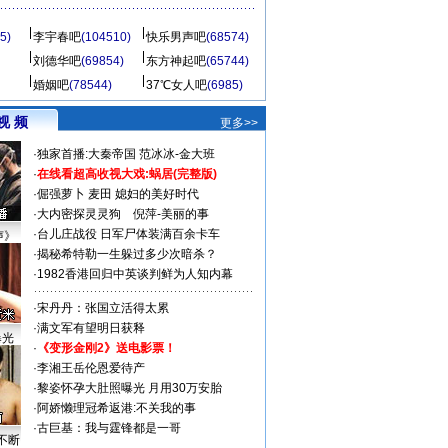
5)
李宇春吧
(104510)
快乐男声吧
(68574)
刘德华吧
(69854)
东方神起吧
(65744)
婚姻吧
(78544)
37℃女人吧
(6985)
视 频
更多>>
·
独家首播:大秦帝国
范冰冰-金大班
·
在线看超高收视大戏:
蜗居(完整版)
·
倔强萝卜
麦田
媳妇的美好时代
·
大内密探灵灵狗
倪萍-美丽的事
·
台儿庄战役 日军尸体装满百余卡车
声》
·
揭秘希特勒一生躲过多少次暗杀？
·
1982香港回归中英谈判鲜为人知内幕
·
宋丹丹：张国立活得太累
·
满文军有望明日获释
曝光
·
《变形金刚2》送电影票！
·
李湘王岳伦恩爱待产
·
黎姿怀孕大肚照曝光 月用30万安胎
·
阿娇懒理冠希返港:不关我的事
·
古巨基：我与霆锋都是一哥
不断