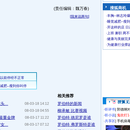
搜狐商机
(责任编辑：魏万春)
·
丰胸--林志玲
[
我来说两句
]
·
睡觉减肥--瘦到
·
开这样的店 日进
·
上班 兼职 两
·
健康与美丽完
·
为健康行业撑
相关推荐
...
罗伯特的新闻
08-03-18 14:12
·
听评书
|
郭德纲
柳承敏 比赛视频
08-03-18 04:55
·
听小说
|
鬼吹灯1
最重金牌
罗伯特.德尼罗是谁
08-03-17 11:22
·
共享区
|
手机病
...
罗伯特.弗罗斯特是谁
08-03-17 07:12