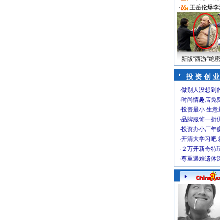
·
王岳伦爆李
新版“西游”绝
投 资 创 业
·
做别人没想到的
·
时尚情趣店免
·
投资最小 生意
·
品牌服饰一折
·
投资办小厂年
·
开清大学习吧 
·
２万开新奇特
·
尊重遇难遗体