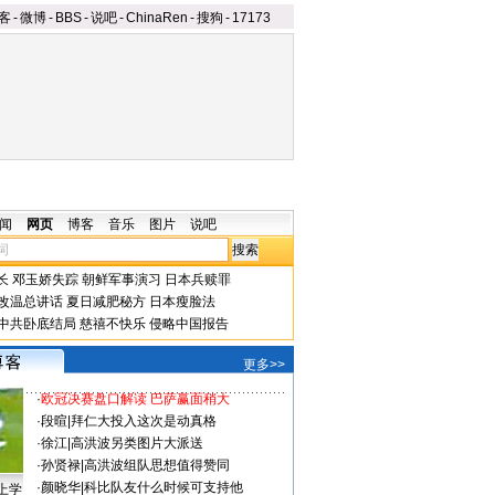
客
-
微博
-
BBS
-
说吧
-
ChinaRen
-
搜狗
-
17173
闻
网页
博客
音乐
图片
说吧
长
邓玉娇失踪
朝鲜军事演习
日本兵赎罪
改温总讲话
夏日减肥秘方
日本瘦脸法
中共卧底结局
慈禧不快乐
侵略中国报告
更多>>
·
欧冠决赛盘口解读 巴萨赢面稍大
·
段暄
|
拜仁大投入这次是动真格
·
徐江
|
高洪波另类图片大派送
·
孙贤禄
|
高洪波组队思想值得赞同
·
颜晓华
|
科比队友什么时候可支持他
上学