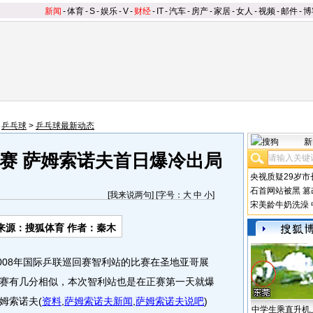
新闻
-
体育
-
S
-
娱乐
-
V
-
财经
-
IT
-
汽车
-
房产
-
家居
-
女人
-
视频
-
邮件
-
博
>
乒乓球
>
乒乓球最新动态
新
赛 萨姆索诺夫首日爆冷出局
央视质疑29岁市
石首网站被黑
篡
[
我来说两句
] [字号：
大
中
小
]
宋美龄牛奶洗澡
来源：搜狐体育 作者：秦木
008年国际乒联巡回赛智利站的比赛在圣地亚哥展
赛有几分相似，本次智利站也是在正赛第一天就爆
姆索诺夫
(
资料
,
萨姆索诺夫新闻
,
萨姆索诺夫说吧
)
中学生乘直升机