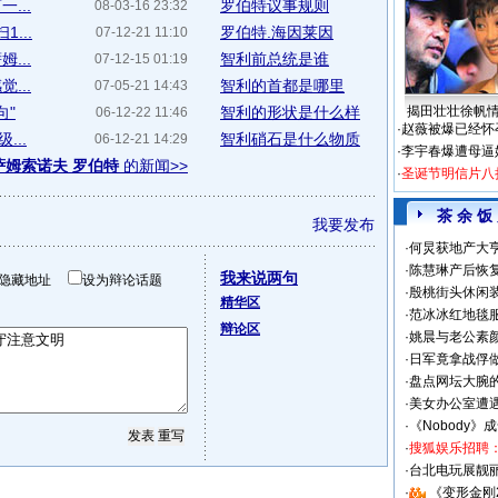
...
罗伯特议事规则
08-03-16 23:32
...
罗伯特.海因莱因
07-12-21 11:10
...
智利前总统是谁
07-12-15 01:19
...
智利的首都是哪里
07-05-21 14:43
向"
智利的形状是什么样
揭田壮壮徐帆
06-12-22 11:46
·
赵薇被爆已经怀
...
智利硝石是什么物质
06-12-21 14:29
·
李宇春爆遭母逼
萨姆索诺夫 罗伯特
的新闻>>
·
圣诞节明信片八
茶 余 饭
我要发布
·
何炅获地产大亨
·
陈慧琳产后恢复
我来说两句
隐藏地址
设为辩论话题
·
殷桃街头休闲装
精华区
·
范冰冰红地毯
辩论区
·
姚晨与老公素
·
日军竟拿战俘
·
盘点网坛大腕
·
美女办公室遭
·
《Nobody》
·
搜狐娱乐招聘
·
台北电玩展靓丽S
·
《变形金刚