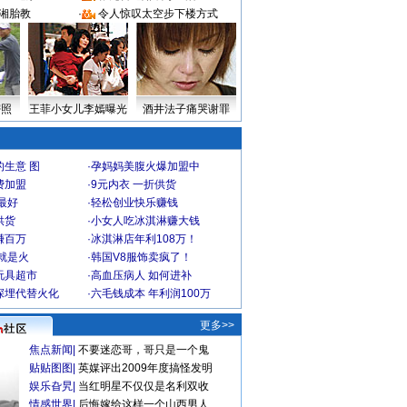
湘胎教
·
令人惊叹太空步下楼方式
密照
王菲小女儿李嫣曝光
酒井法子痛哭谢罪
生意 图
·
孕妈妈美腹火爆加盟中
费加盟
·
9元内衣 一折供货
最好
·
轻松创业快乐赚钱
供货
·
小女人吃冰淇淋赚大钱
赚百万
·
冰淇淋店年利108万！
就是火
·
韩国V8服饰卖疯了！
玩具超市
·
高血压病人 如何进补
深埋代替火化
·
六毛钱成本 年利润100万
更多>>
焦点新闻
|
不要迷恋哥，哥只是一个鬼
贴贴图图
|
英媒评出2009年度搞怪发明
娱乐旮旯
|
当红明星不仅仅是名利双收
情感世界
|
后悔嫁给这样一个山西男人