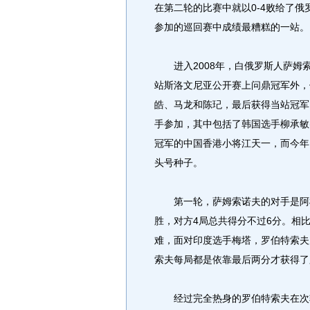
在第二轮的比赛中就以0-4败给了
参加的巡回赛中成绩最糟糕的一站。
进入2008年，白俄罗斯人萨姆
站斯洛文尼亚公开赛上问鼎冠军外，
皓、马龙和陈玘，最后获得当站冠军
手参加，其中包括了韩国选手柳承敏
冠军的中国香港小将江天一，而今年
头号种子。
第一轮，萨姆索诺夫的对手是阿根
胜，对方4局总共得分不过6分。相
难，面对印度选手梅塔，罗伯特索夫
索夫每局都是依靠最后两分才获得了
经过完全热身的罗伯特索夫在次轮