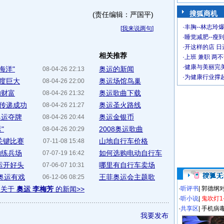
搜狐商机
(责任编辑：严国平)
·
丰胸--林志玲
[
我来说两句
]
·
睡觉减肥--瘦到
·
开这样的店 日进
相关推荐
·
上班 兼职 两
·
健康与美丽完
海洋"
奥运的新闻
08-04-26 22:13
·
为健康行业撑
难度巨大
奥运场馆鸟巢
08-04-26 22:00
的财富
奥运歌曲下载
08-04-26 21:32
传递成功
奥运圣火路线
08-04-26 21:27
奥运夺牌
奥运金银币
08-04-26 20:44
"
2008奥运歌曲
08-04-26 20:29
关键比赛
山地自行车价格
07-11-08 15:48
的练兵场
如何选购电动自行车
07-07-19 16:42
运开好头
哪里有自行车卖场
07-06-07 10:31
奥运有戏
王菲奥运会主题歌
06-12-06 08:25
多关于
奥运 李梅芳
的新闻>>
·
听评书
|
郭德纲
·
听小说
|
鬼吹灯1
·
共享区
|
手机病
我要发布