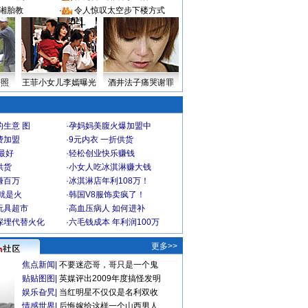
湘胎教
·
令人惊叹太空步下楼方式
密照
王菲小女儿李嫣曝光
酒井法子痛哭谢罪
生意 图
·
孕妈妈美腹火爆加盟中
费加盟
·
9元内衣 一折供货
最好
·
轻松创业快乐赚钱
供货
·
小女人吃冰淇淋赚大钱
赚百万
·
冰淇淋店年利108万！
就是火
·
韩国V8服饰卖疯了！
玩具超市
·
高血压病人 如何进补
深埋代替火化
·
六毛钱成本 年利润100万
更多>>
焦点新闻
|
不要迷恋哥，哥只是一个鬼
贴贴图图
|
英媒评出2009年度搞怪发明
娱乐旮旯
|
当红明星不仅仅是名利双收
情感世界
|
后悔嫁给这样一个山西男人