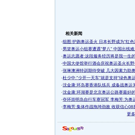
相关新闻
·
组图:护跑奥运圣火 日本长野成为"红色
·
男篮奥运小组赛遭遇"梦八" 中国出线
·
奥运志愿者:这段服务经历将是我一生
·
中国大使馆举行酒会庆祝奥运圣火长野
·
张琳澳洲特训期待突破 几大因素力助
·
杜少中:"少开一天车"就是支持"绿色奥运
·
沈金康:环岛赛香港队练兵 成备战奥运
·
沈金康:环湖赛是北京奥运公路赛最好
·
夺环崇明岛自行车赛冠军 李梅芳:为奥
·
李梅芳:集体作战拖垮劲敌 收获信心08
更