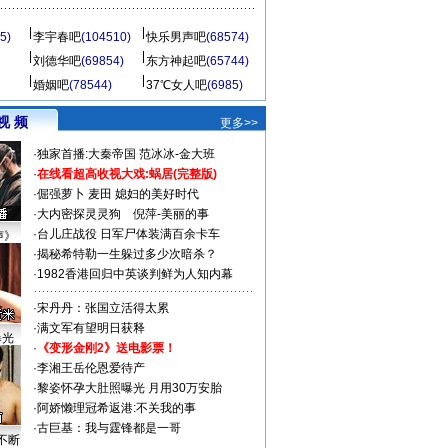
5)
李宇春吧
(104510)
快乐男声吧
(68574)
刘德华吧
(69854)
东方神起吧
(65744)
婚姻吧
(78544)
37℃女人吧
(6985)
视 频
更多>>
·
独家首播:大秦帝国
范冰冰-金大班
·
在线看超高收视大戏:
蜗居(完整版)
·
倔强萝卜
麦田
媳妇的美好时代
·
大内密探灵灵狗
倪萍-美丽的事
·
台儿庄战役 日军尸体装满百余卡车
声》
·
揭秘希特勒一生躲过多少次暗杀？
·
1982香港回归中英谈判鲜为人知内幕
·
宋丹丹：张国立活得太累
·
满文军有望明日获释
曝光
·
《变形金刚2》送电影票！
·
李湘王岳伦恩爱待产
·
黎姿怀孕大肚照曝光 月用30万安胎
·
阿娇懒理冠希返港:不关我的事
·
古巨基：我与霆锋都是一哥
不断