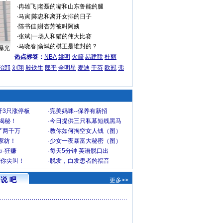
·
冉雄飞
|
老聂的嘴和山东鲁能的腿
·
马寅
|
陈忠和离开女排的日子
·
陈书佳
|
谢杏芳被叫阿姨
·
张斌
|
一场人和猫的伟大比赛
·
马晓春
|
俞斌的棋王是谁封的？
曝光
热点标签：
NBA
姚明
火箭
易建联
杜丽
治郅
刘翔
殷铁生
郎平
全明星
麦迪
于芬
欧冠
弗
开3只涨停板
·
完美妈咪--保养有新招
大揭秘！
·
今日提供三只私幕短线黑马
了两千万
·
教你如何掏空女人钱（图）
家纺！
·
少女一夜暴富大秘密（图）
-狂赚
·
每天5分钟 英语脱口出
到你尖叫！
·
脱发，白发患者的福音
说 吧
更多>>