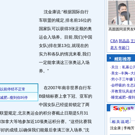
沈金康说:“根据国际自行
车联盟的规定,排名前16位的
国家队可以获得3张足额的奥
高圆圆同居男友
运会入场券。目前,我们(中国
CBA
郭晶晶
王
女队)排在第13位,就现在的
老大
年龄门
实力和各队的情况来看,我们
精彩推荐
一定能拿满这三张奥运入场
·
关注：私幕公
券。”
·
美女--丰胸--
·
穷小子三年赚
·
会呼吸的 生态
在2007年南非世界自行车
·
开教育玩具超市
B级锦标赛上拿下冠、亚军的
·
睡觉减肥--瘦
中国女队已经提前锁定了两
联盟规定,北京奥运会的积分赛截止日期是5月31
加拿大等地参加近10项奥运积分赛。“这些比赛我
相 关 说 吧
沈金康
|
李梅芳
好的成绩,以确保我们能最后拿满三张入场券,”沈