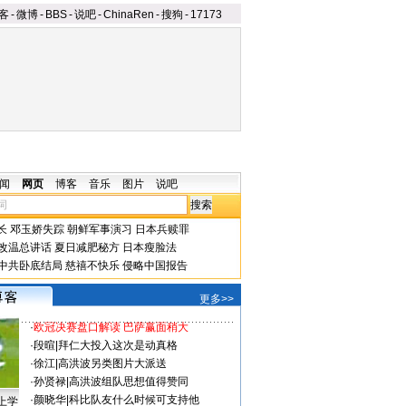
客
-
微博
-
BBS
-
说吧
-
ChinaRen
-
搜狗
-
17173
闻
网页
博客
音乐
图片
说吧
长
邓玉娇失踪
朝鲜军事演习
日本兵赎罪
改温总讲话
夏日减肥秘方
日本瘦脸法
中共卧底结局
慈禧不快乐
侵略中国报告
更多>>
·
欧冠决赛盘口解读 巴萨赢面稍大
·
段暄
|
拜仁大投入这次是动真格
·
徐江
|
高洪波另类图片大派送
·
孙贤禄
|
高洪波组队思想值得赞同
·
颜晓华
|
科比队友什么时候可支持他
上学