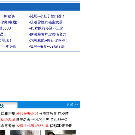
爆丰胸秘诀
·
减肥--小肚子赘肉没了
你尖叫(图)
·
吸引异性的秘密武器
3000
·
45岁以前停经不正常
不误！
·
解决脸黄脾虚腰痛良方
美展现！
·
泡脚减肥--瘦到你叫停！
起一片明镜
·
狐臭--腋臭--09新疗法
更多>>
对口相声集
杜拉拉升职记
张震讲故事
红楼梦
-精绝古城
世界名著
平凡的世界
货币战争2
毒杀毒专家
经典手机游游格斗集
福彩3D走势图