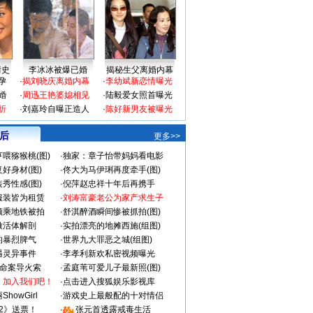
情史
李冰冰被爆已婚
揭秘生父离婚内幕
孕
·
揭刘晓庆离婚内幕
·
李幼斌新恋情曝光
婚
·
周迅王艳婆媳相见
·
陆毅爱女照首曝光
折
·
刘嘉玲自曝正造人
·
陈好新男友被曝光
 后
更多>>
喂猕猴桃(图)
·
独家：章子怡带妈妈看电影
好身材(图)
·
佟大为马伊琍再度牵手(图)
秀性感(图)
·
倪萍赵忠祥十年后再携手
服装皆为租赁
·
刘涛富豪老公为家产求生子
颜乘地铁被拍
·
舒淇醉酒瞬间惨被抓拍(图)
做活体解剖
·
实拍漂亮的地摊西施(组图)
的暴烈脾气
·
世界九大罪恶之城(组图)
遇灵异事件
·
李孝利新欢私密视频曝光
成命案导火索
·
孟庭苇可爱儿子最新照(图)
：加入我们吧！
·
点击进入搜狐娱乐影视库
howGirl
·
游戏史上最般配的十对情侣
2》送票！
·
张元首透露戒毒生活