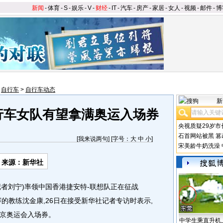
新闻
-
体育
-
S
-
娱乐
-
V
-
财经
-
IT
-
汽车
-
房产
-
家居
-
女人
-
视频
-
邮件
-
博
>
自行车
>
自行车动态
新
行车女队有望拿满奥运入场券
央视质疑29岁市
石首网站被黑
篡
[
我来说两句
] [字号：
大
中
小
]
宋美龄牛奶洗澡
来源：新华社
者刘宁)率领中国香港捷安特-联想队正在征战
赛的教练沈金康,26日在接受新华社记者专访时表示,
京奥运会入场券。
中学生乘直升机