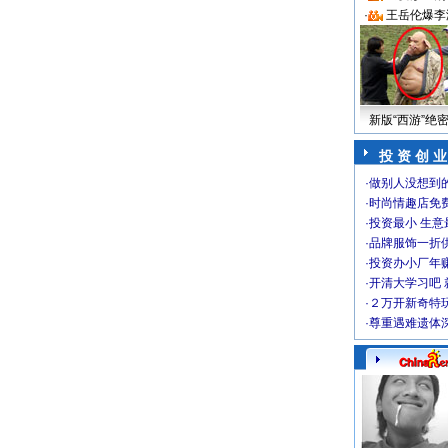
·
王岳伦爆李
新版“西游”绝
投 资 创 业
·
做别人没想到的
·
时尚情趣店免
·
投资最小 生意
·
品牌服饰一折
·
投资办小厂年
·
开清大学习吧 
·
２万开新奇特
·
尊重遇难遗体