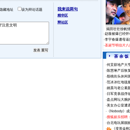
我来说两句
隐藏地址
设为辩论话题
精华区
辩论区
揭田壮壮徐帆
·
赵薇被爆已经怀
·
李宇春爆遭母逼
·
圣诞节明信片八
茶 余 饭
·
何炅获地产大亨
·
陈慧琳产后恢复
·
殷桃街头休闲装
·
范冰冰红地毯
·
姚晨与老公素
·
日军竟拿战俘
·
盘点网坛大腕
·
美女办公室遭
·
《Nobody》
·
搜狐娱乐招聘
·
台北电玩展靓丽S
·
《变形金刚