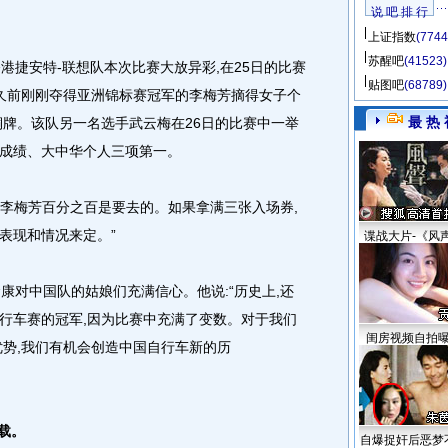
说 吧 排 行
上证指数
(7744
苏醒吧
(41523)
捷安特-联想队本次比赛大放异彩,在25日的比赛
贴图吧
(68789)
不久前刚刚夺得亚洲锦标赛冠军的李梅芳摘得女子个
最 热 
铜牌。该队另一名选手武云梅在26日的比赛中一举
成绩、大中华个人三项第一。
“李梅芳百分之百是要去的。如果拿满三张入场券,
表现和情况来定。”
谍战大片-《风
康对中国队的姑娘们充满信心。他说:“历史上,还
行车赛的冠军,因为比赛中充满了变数。对于我们
闺房视频自拍
优势,我们有机会创造中国自行车新的历
载。
自爆捉奸后恶梦