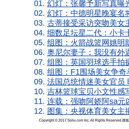
01.
幻灯：张馨予新写真曝
02.
幻灯：中德明星晚宴名
03.
古蒂接受采访突吻美女主
04.
细数足坛星二代：小卡卡
05.
组图：火箭战篮网姚明
06.
奥尼尔妻子：我没有外遇
07.
组图：英国羽球选手拍
08.
组图：F1围场美女争奇
09.
法国总统情迷美女官员 
10.
吉林篮球宝贝小文性感
11.
连载：强吻阿娇阿sa元
12.
图集：央视体育美女主
Copyright © 2017 Sohu.com Inc. All Rights Reserved