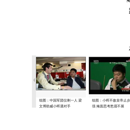
组图：中国军团仅剩一人 梁
组图：小晖不敌皇帝止步
文博助威小晖遇对手
强 掩面思考愁眉不展