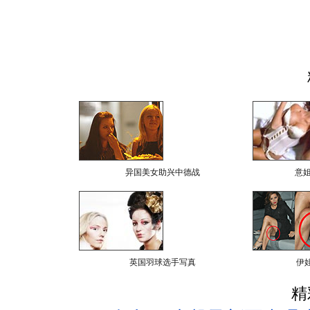
异国美女助兴中德战
意
英国羽球选手写真
伊
精