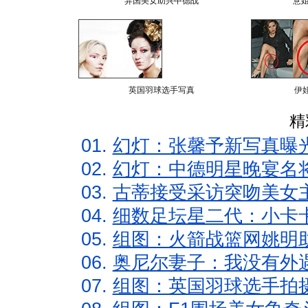
异国美女助兴中德战
意
英国羽球选手写真
伊
精
01.
幻灯：张馨予新写真曝
02.
幻灯：中德明星晚宴名
03.
古蒂接受采访突吻美女主
04.
细数足坛星二代：小卡卡
05.
组图：火箭战篮网姚明
06.
奥尼尔妻子：我没有外遇
07.
组图：英国羽球选手拍