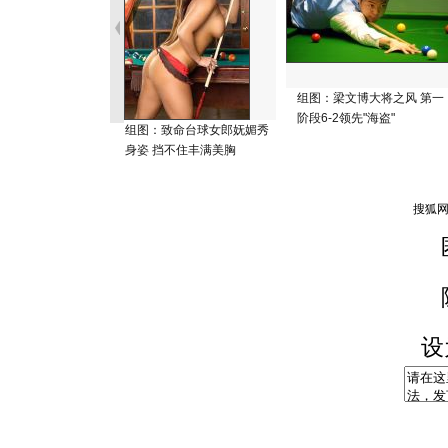
组图：梁文博大将之风 第一
阶段6-2领先"海盗"
组图：致命台球女郎妩媚秀
身姿 挡不住丰满美胸
设