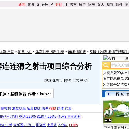
新闻
-
体育
-
S
-
娱乐
-
V
-
财经
-
IT
-
汽车
-
房产
-
家居
-
女人
-
视频
-
邮件
-
博
棋牌-足彩
>
彩票中心
>
体育彩票-福利彩票
>
08奥运彩票
>
奖牌连连猜-奥运竞猜型彩
新
牌连连猜之射击项目综合分析
央视质疑29岁市
石首网站被黑
篡
[
我来说两句
] [字号：
大
中
小
]
宋美龄牛奶洗澡
来源：搜狐体育 作者：kuner
彩票微博
澳盘欧赔
足彩数据
预测
指数
媒体
竞彩
排列
七星彩
单场
22选5
31选7
11选5
快乐8
更多彩种
半全
进球
大乐透
排列三
排列五
七星彩
33选7
11选5
中学生乘直升机