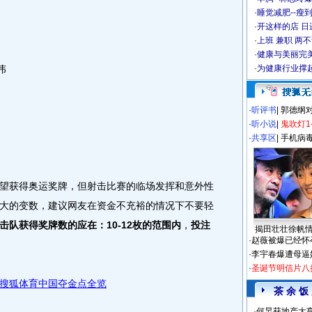
·
睡觉减肥--瘦到
·
开这样的店 日进
·
上班 兼职 两
·
健康与美丽完
伟
·
为健康行业撑
·
听评书
|
郭德纲
·
听小说
|
鬼吹灯1
·
共享区
|
手机病
获得奥运奖牌，但射击比赛的临场发挥和意外性
大的变数，建议网友在资金不充裕的情况下不要轻
击队获得奖牌数的应在：10-12枚的范围内
，
投注
揭田壮壮徐帆
·
赵薇被爆已经怀
·
李宇春爆遭母逼
·
圣诞节明信片八
搜狐体育中国夺金点全览
茶 余 饭
·
何炅获地产大亨