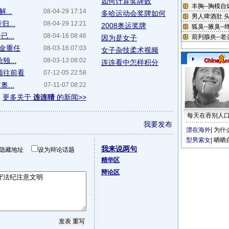
如何计算奖牌数
...
08-04-29 17:14
多哈运动会奖牌如何
...
08-04-29 12:21
2008奥运奖牌
...
08-04-16 08:46
因为是女子
夺金重任
08-03-16 07:03
女子杂技柔术视频
...
08-03-13 08:02
连连看中怎样积分
须往前看
07-12-05 22:58
...
07-11-07 08:22
更多关于
连连猜
的新闻>>
每天在吞别人
我要发布
漂在海外
|
为什
型男索女
|
晒晒
我来说两句
隐藏地址
设为辩论话题
精华区
辩论区