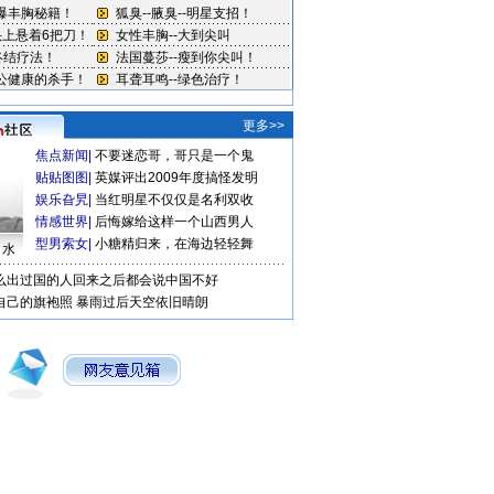
更多>>
焦点新闻
|
不要迷恋哥，哥只是一个鬼
贴贴图图
|
英媒评出2009年度搞怪发明
娱乐旮旯
|
当红明星不仅仅是名利双收
情感世界
|
后悔嫁给这样一个山西男人
型男索女
|
小糖精归来，在海边轻轻舞
口水
么出过国的人回来之后都会说中国不好
自己的旗袍照
暴雨过后天空依旧晴朗