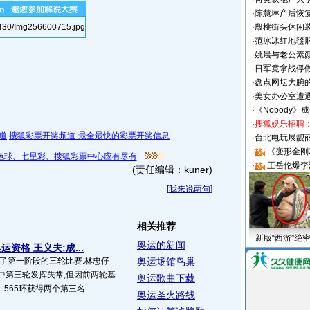
·
陈慧琳产后恢复
·
殷桃街头休闲装
·
范冰冰红地毯
·
姚晨与老公素
·
日军竟拿战俘
·
盘点网坛大腕
·
美女办公室遭
·
《Nobody》
·
搜狐娱乐招聘
道
搜狐彩票开奖频道-最全最快的彩票开奖信息
·
台北电玩展靓丽S
·
《变形金刚
色球、七星彩、搜狐彩票中心应有尽有
·
王岳伦爆李
(责任编辑：kuner)
[
我来说两句
]
相关推荐
新版“西游”绝
奥运的新闻
资格 王义夫:成...
行了第一阶段的三轮比赛.林忠仔
奥运场馆鸟巢
中第三轮发挥失常,但因前两轮基
奥运歌曲下载
565环获得两个第三名...
奥运圣火路线