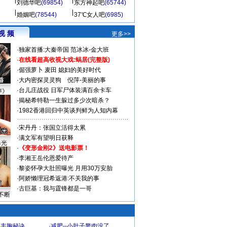
刘德华吧
(69854)
东方神起吧
(65744)
婚姻吧
(78544)
37℃女人吧
(6985)
视 频
更多>>
·
独家首播:大秦帝国
范冰冰-金大班
·
在线看超高收视大戏:
蜗居(完整版)
·
倔强萝卜
麦田
媳妇的美好时代
·
大内密探灵灵狗
倪萍-美丽的事
·
台儿庄战役 日军尸体装满百余卡车
声》
·
揭秘希特勒一生躲过多少次暗杀？
·
1982香港回归中英谈判鲜为人知内幕
·
宋丹丹：张国立活得太累
·
满文军有望明日获释
曝光
·
《变形金刚2》送电影票！
·
李湘王岳伦恩爱待产
·
黎姿怀孕大肚照曝光 月用30万安胎
·
阿娇懒理冠希返港:不关我的事
·
古巨基：我与霆锋都是一哥
不断
爆丰胸秘诀
·
减肥--小肚子赘肉没了