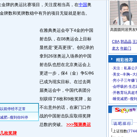
生金牌的奥运比赛项目，关注度相当高，在
中国
奥
金牌数和奖牌数稳中有升的项目无疑就是射击。
高圆圆同居男友
在雅典奥运会夺下4金的中国
射击队，在08奥运会上目标
CBA
郭晶晶
王
显然是“更高更强”。创纪录的
老大
年龄门
拿到26张奥运入场券的中国
精彩推荐
射击队也想在北京奥运会上
·
关注：私幕公
更进一步，保4（金）争5冲6
·
美女--丰胸--
·
穷小子三年赚
已成为现实目标。在过去两
·
会呼吸的 生态
届奥运会中，中国代表团分
·
开教育玩具超市
别获得了8枚和9枚奖牌，如
·
睡觉减肥--瘦
不出意外的话，在家门口作
战的中国射击队应取得奖牌
说 吧 排 行
总数的突破。
>>>预测奥运
上证指数
(7744
几枚奖牌