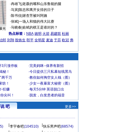
·
冉雄飞
|
老聂的嘴和山东鲁能的腿
·
马寅
|
陈忠和离开女排的日子
·
陈书佳
|
谢杏芳被叫阿姨
·
张斌
|
一场人和猫的伟大比赛
·
马晓春
|
俞斌的棋王是谁封的？
曝光
热点标签：
NBA
姚明
火箭
易建联
杜丽
治郅
刘翔
殷铁生
郎平
全明星
麦迪
于芬
欧冠
弗
开3只涨停板
·
完美妈咪--保养有新招
大揭秘！
·
今日提供三只私幕短线黑马
了两千万
·
教你如何掏空女人钱（图）
家纺！
·
少女一夜暴富大秘密（图）
-狂赚
·
每天5分钟 英语脱口出
到你尖叫！
·
脱发，白发患者的福音
说 吧
更多>>
5)
李宇春吧
(104510)
快乐男声吧
(68574)