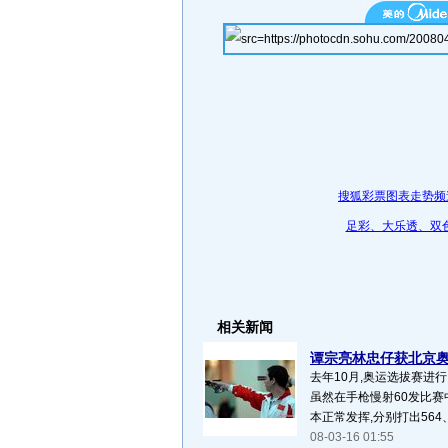
搜狐彩票图表走势频
足彩、大乐透、双
相关新闻
谭宗亮林忠仔获北京奥运
去年10月,奥运选拔赛进
虽然在手枪慢射60发比赛
本正常发挥,分别打出564、
08-03-16 01:55