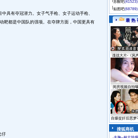
苏醒吧
(41523)
贴图吧
(68789)
中具有夺冠潜力。女子气手枪、女子运动手枪、
最 热 
动靶都是中国队的强项。在夺牌方面，中国更具有
谍战大片-《风
闺房视频自拍
自爆捉奸后恶梦
搜狐商机
忠仔
·
丰胸--林志玲