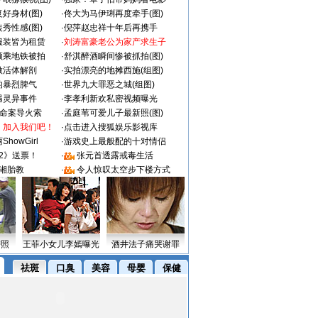
好身材(图)
·
佟大为马伊琍再度牵手(图)
秀性感(图)
·
倪萍赵忠祥十年后再携手
服装皆为租赁
·
刘涛富豪老公为家产求生子
颜乘地铁被拍
·
舒淇醉酒瞬间惨被抓拍(图)
做活体解剖
·
实拍漂亮的地摊西施(组图)
的暴烈脾气
·
世界九大罪恶之城(组图)
遇灵异事件
·
李孝利新欢私密视频曝光
成命案导火索
·
孟庭苇可爱儿子最新照(图)
：加入我们吧！
·
点击进入搜狐娱乐影视库
howGirl
·
游戏史上最般配的十对情侣
2》送票！
·
张元首透露戒毒生活
湘胎教
·
令人惊叹太空步下楼方式
密照
王菲小女儿李嫣曝光
酒井法子痛哭谢罪