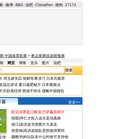
客
-
微博
-
BBS
-
说吧
-
ChinaRen
-
搜狗
-
17173
票-中国体育彩票
>
奥运奖牌连连猜预测
闻
网页
博客
音乐
图片
说吧
长
邓玉娇失踪
朝鲜军事演习
日本兵赎罪
改温总讲话
夏日减肥秘方
日本瘦脸法
中共卧底结局
慈禧不快乐
侵略中国报告
更多>>
·
欧冠决赛盘口解读 巴萨赢面稍大
·
段暄
|
拜仁大投入这次是动真格
·
徐江
|
高洪波另类图片大派送
·
孙贤禄
|
高洪波组队思想值得赞同
·
颜晓华
|
科比队友什么时候可支持他
上学