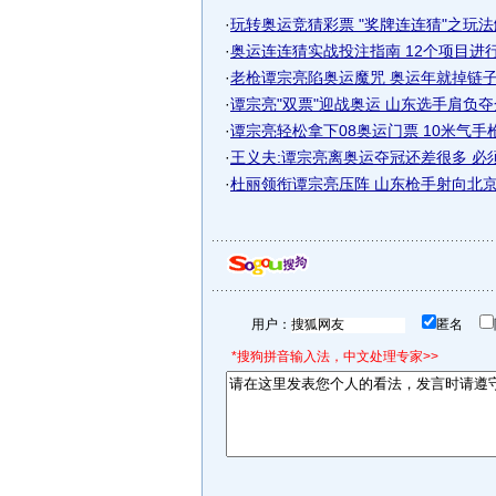
·
玩转奥运竞猜彩票 "奖牌连连猜"之玩法解
·
奥运连连猜实战投注指南 12个项目进行归
·
老枪谭宗亮陷奥运魔咒 奥运年就掉链子已
·
谭宗亮"双票"迎战奥运 山东选手肩负
·
谭宗亮轻松拿下08奥运门票 10米气手枪独
·
王义夫:谭宗亮离奥运夺冠还差很多 必
·
杜丽领衔谭宗亮压阵 山东枪手射向北京奥
用户：
匿名
*搜狗拼音输入法，中文处理专家>>