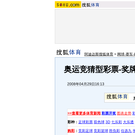
阿迪达斯搜狐体育
>
网球-赛车-
奥运竞猜型彩票-奖
2008年04月29日16:13
>>查看更多体育新闻
彩票开奖
图表走势
彩种：
足球彩票
双色球
3D
七乐彩
大乐透
购彩
：
竞彩足球
竞彩篮球
胜负彩
任选九