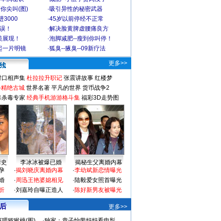
你尖叫(图)
·
吸引异性的秘密武器
3000
·
45岁以前停经不正常
不误！
·
解决脸黄脾虚腰痛良方
美展现！
·
泡脚减肥--瘦到你叫停！
起一片明镜
·
狐臭--腋臭--09新疗法
更多>>
对口相声集
杜拉拉升职记
张震讲故事
红楼梦
-精绝古城
世界名著
平凡的世界
货币战争2
毒杀毒专家
经典手机游游格斗集
福彩3D走势图
情史
李冰冰被爆已婚
揭秘生父离婚内幕
孕
·
揭刘晓庆离婚内幕
·
李幼斌新恋情曝光
婚
·
周迅王艳婆媳相见
·
陆毅爱女照首曝光
折
·
刘嘉玲自曝正造人
·
陈好新男友被曝光
 后
更多>>
喂猕猴桃(图)
·
独家：章子怡带妈妈看电影