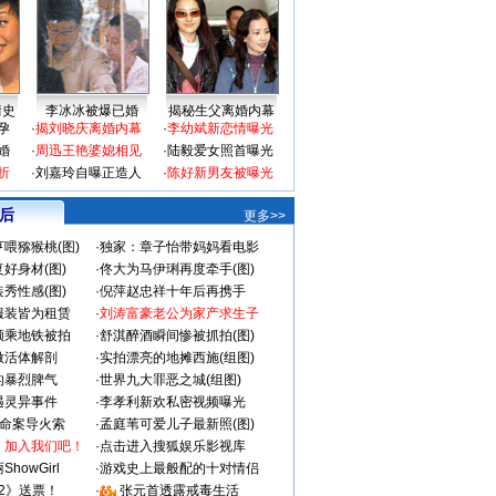
情史
李冰冰被爆已婚
揭秘生父离婚内幕
孕
·
揭刘晓庆离婚内幕
·
李幼斌新恋情曝光
婚
·
周迅王艳婆媳相见
·
陆毅爱女照首曝光
折
·
刘嘉玲自曝正造人
·
陈好新男友被曝光
 后
更多>>
喂猕猴桃(图)
·
独家：章子怡带妈妈看电影
好身材(图)
·
佟大为马伊琍再度牵手(图)
秀性感(图)
·
倪萍赵忠祥十年后再携手
服装皆为租赁
·
刘涛富豪老公为家产求生子
颜乘地铁被拍
·
舒淇醉酒瞬间惨被抓拍(图)
做活体解剖
·
实拍漂亮的地摊西施(组图)
的暴烈脾气
·
世界九大罪恶之城(组图)
遇灵异事件
·
李孝利新欢私密视频曝光
成命案导火索
·
孟庭苇可爱儿子最新照(图)
：加入我们吧！
·
点击进入搜狐娱乐影视库
howGirl
·
游戏史上最般配的十对情侣
2》送票！
·
张元首透露戒毒生活