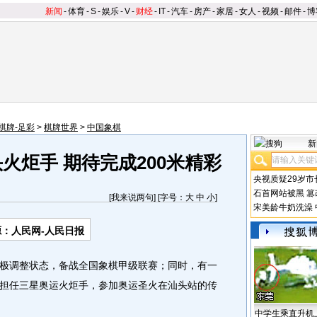
新闻
-
体育
-
S
-
娱乐
-
V
-
财经
-
IT
-
汽车
-
房产
-
家居
-
女人
-
视频
-
邮件
-
博
棋牌-足彩
>
棋牌世界
>
中国象棋
新
火炬手 期待完成200米精彩
央视质疑29岁市
石首网站被黑
篡
[
我来说两句
] [字号：
大
中
小
]
宋美龄牛奶洗澡
源：人民网-人民日报
调整状态，备战全国象棋甲级联赛；同时，有一
担任三星奥运火炬手，参加奥运圣火在汕头站的传
中学生乘直升机