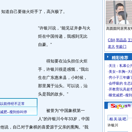
知道自己要做火炬手了，高兴极了。
”许银川说，“能见证并参与火
高圆圆同居男友
炬在中国传递，我感到无比
CBA
郭晶晶
王
自豪。”
老大
年龄门
精彩推荐
得知要在汕头担任火炬
·
关注：私幕公
手，许银川很是感慨，“我出
·
美女--丰胸--
生在广东惠来县，小时候，
·
穷小子三年赚
·
会呼吸的 生态
那里属于汕头。可以说，汕
·
开教育玩具超市
头是我的故乡。”
·
睡觉减肥--瘦
被誉为“中国象棋第一
人”的许银川今年33岁，中国
相 关 说 吧
许银川
。他说，自己对于象棋的喜爱源于父亲的熏陶。“我