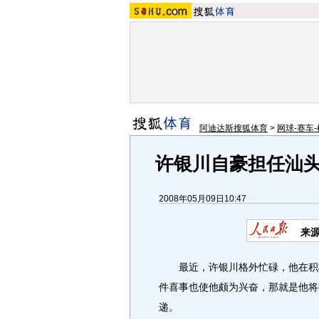
阿迪达斯搜狐体育
>
网球-赛车-
许银川自豪担任汕头
2008年05月09日10:47
来
最近，许银川格外忙碌，他在积极
件喜事也使他颇为兴奋，那就是他将
递。