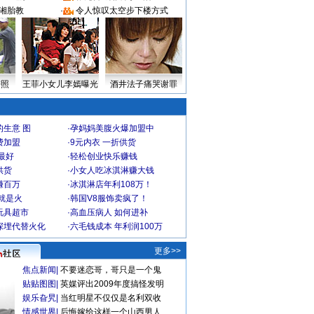
湘胎教
·
令人惊叹太空步下楼方式
密照
王菲小女儿李嫣曝光
酒井法子痛哭谢罪
生意 图
·
孕妈妈美腹火爆加盟中
费加盟
·
9元内衣 一折供货
最好
·
轻松创业快乐赚钱
供货
·
小女人吃冰淇淋赚大钱
赚百万
·
冰淇淋店年利108万！
就是火
·
韩国V8服饰卖疯了！
玩具超市
·
高血压病人 如何进补
深埋代替火化
·
六毛钱成本 年利润100万
更多>>
焦点新闻
|
不要迷恋哥，哥只是一个鬼
贴贴图图
|
英媒评出2009年度搞怪发明
娱乐旮旯
|
当红明星不仅仅是名利双收
情感世界
|
后悔嫁给这样一个山西男人