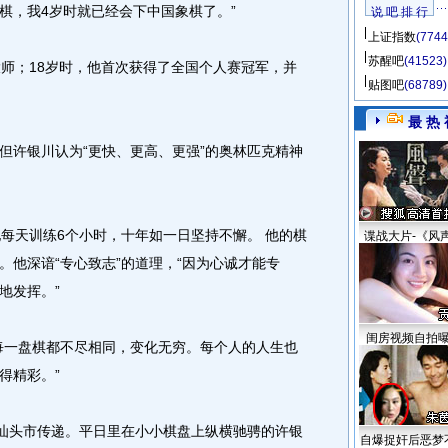
棋，我4岁时就已经会下中国象棋了。”
说 吧 排 行
上证指数
(7744
苏醒吧
(41523)
师；18岁时，他首次获得了全国个人赛冠军，并
贴图吧
(68789)
最 热 
许银川认为“更快、更高、更强”的奥林匹克精神
天训练6个小时，十年如一日坚持不懈。 他的棋
谍战大片-《风
。他深谙“专心致志”的道理，“因为心诚才能专
地发挥。”
闺房视频自拍
一盘棋都不尽相同，变化无穷。每个人的人生也
得精彩。”
汕头市传递。平日里在小小棋盘上纵横驰骋的许银
自爆捉奸后恶梦