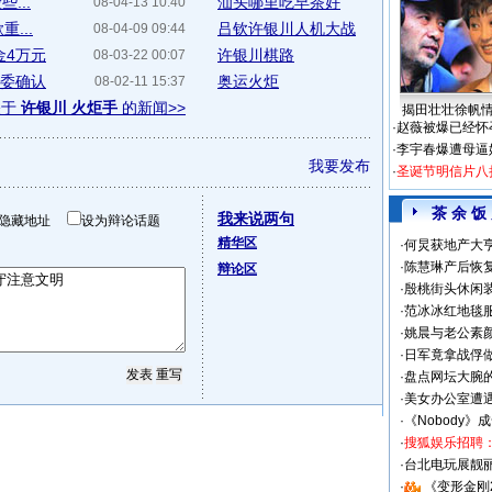
...
汕头哪里吃早茶好
08-04-13 10:40
...
吕钦许银川人机大战
08-04-09 09:44
金4万元
许银川棋路
08-03-22 00:07
组委确认
奥运火炬
08-02-11 15:37
关于
许银川 火炬手
的新闻>>
揭田壮壮徐帆
·
赵薇被爆已经怀
·
李宇春爆遭母逼
我要发布
·
圣诞节明信片八
茶 余 饭
我来说两句
隐藏地址
设为辩论话题
精华区
·
何炅获地产大亨
·
陈慧琳产后恢复
辩论区
·
殷桃街头休闲装
·
范冰冰红地毯
·
姚晨与老公素
·
日军竟拿战俘
·
盘点网坛大腕
·
美女办公室遭
·
《Nobody》
·
搜狐娱乐招聘
·
台北电玩展靓丽S
·
《变形金刚