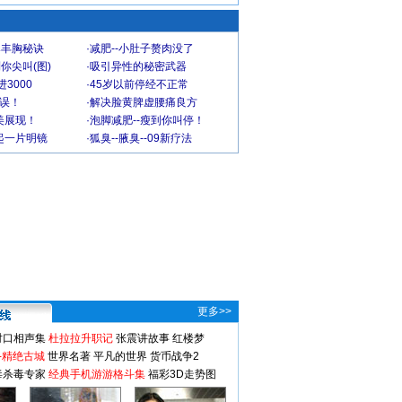
爆丰胸秘诀
·
减肥--小肚子赘肉没了
你尖叫(图)
·
吸引异性的秘密武器
3000
·
45岁以前停经不正常
不误！
·
解决脸黄脾虚腰痛良方
美展现！
·
泡脚减肥--瘦到你叫停！
起一片明镜
·
狐臭--腋臭--09新疗法
更多>>
对口相声集
杜拉拉升职记
张震讲故事
红楼梦
-精绝古城
世界名著
平凡的世界
货币战争2
毒杀毒专家
经典手机游游格斗集
福彩3D走势图