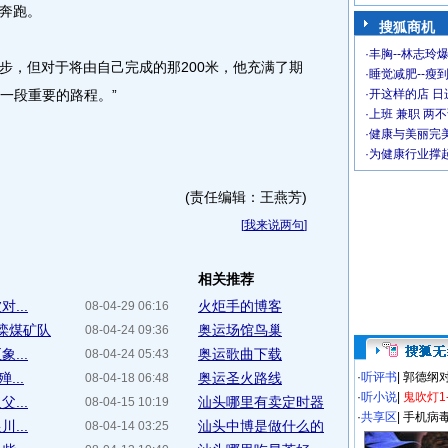
奔跑。
搜狐商机
·
丰胸--林志玲
，但对于将由自己完成的那200米，他充满了期
·
睡觉减肥--瘦到
中一段重要的路程。”
·
开这样的店 日进
·
上班 兼职 两
·
健康与美丽完
·
为健康行业撑
(责任编辑：王燕芳)
[
我来说两句
]
相关推荐
...
火炬手的博客
08-04-29 06:16
开滦煤矿队
奥运场馆鸟巢
08-04-24 09:36
...
奥运歌曲下载
08-04-24 05:43
...
奥运圣火路线
·
听评书
|
郭德纲
08-04-18 06:48
·
听小说
|
鬼吹灯1
...
汕头哪里有卖定时器
08-04-15 10:19
·
共享区
|
手机病
...
汕头中博是做什么的
08-04-14 03:25