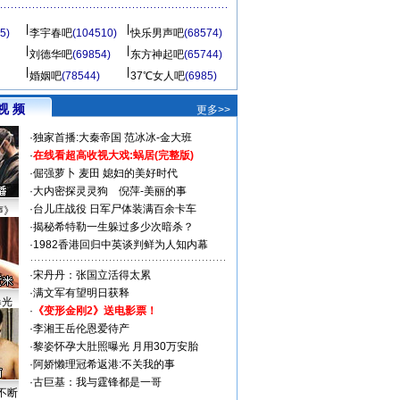
5)
李宇春吧
(104510)
快乐男声吧
(68574)
刘德华吧
(69854)
东方神起吧
(65744)
婚姻吧
(78544)
37℃女人吧
(6985)
视 频
更多>>
·
独家首播:大秦帝国
范冰冰-金大班
·
在线看超高收视大戏:
蜗居(完整版)
·
倔强萝卜
麦田
媳妇的美好时代
·
大内密探灵灵狗
倪萍-美丽的事
·
台儿庄战役 日军尸体装满百余卡车
声》
·
揭秘希特勒一生躲过多少次暗杀？
·
1982香港回归中英谈判鲜为人知内幕
·
宋丹丹：张国立活得太累
·
满文军有望明日获释
曝光
·
《变形金刚2》送电影票！
·
李湘王岳伦恩爱待产
·
黎姿怀孕大肚照曝光 月用30万安胎
·
阿娇懒理冠希返港:不关我的事
·
古巨基：我与霆锋都是一哥
不断