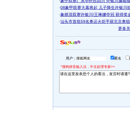
·
象甲联赛广东华轩胜四川 许银川漏着险些
·
08象甲联赛大幕将起 儿子降生许银川欲重
·
象棋混双赛许银川/王琳娜夺冠 获得奖
·
汕头市首批59名奥运火炬手获北京奥
更多
用户：
匿名
*搜狗拼音输入法，中文处理专家>>