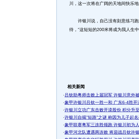
川，这一次将在广阔的天地间快乐地
许银川说，自己没有刻意练习跑步
待，“这短短的200米将成为我人生
相关新闻
·
吕钦助粤师击败上届冠军 许银川意外被对
·
象甲许银川吕钦一胜一和 广东6-4胜
·
许银川立功广东击败开滦股份 积分升至象
·
许银川自揭"短路"之谜 称因为儿子起名殚
·
象甲联赛粤军三连胜领跑 许银川初为人父
·
象甲河北队遭遇两连败 将迎战吕钦许银川