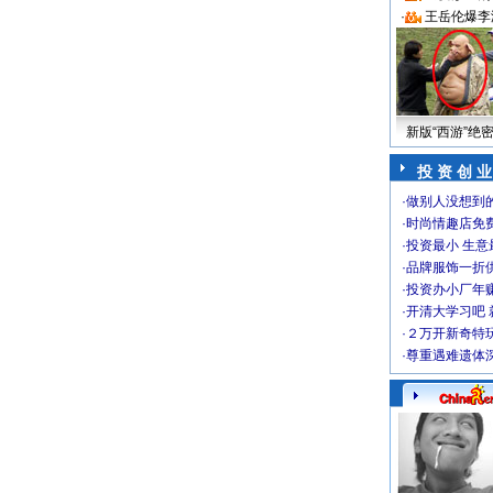
·
王岳伦爆李
新版“西游”绝
投 资 创 业
·
做别人没想到的
·
时尚情趣店免
·
投资最小 生意
·
品牌服饰一折
·
投资办小厂年
·
开清大学习吧 
·
２万开新奇特
·
尊重遇难遗体