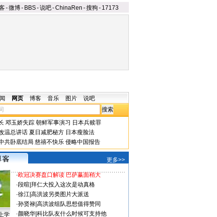
客
-
微博
-
BBS
-
说吧
-
ChinaRen
-
搜狗
-
17173
闻
网页
博客
音乐
图片
说吧
长
邓玉娇失踪
朝鲜军事演习
日本兵赎罪
改温总讲话
夏日减肥秘方
日本瘦脸法
中共卧底结局
慈禧不快乐
侵略中国报告
更多>>
·
欧冠决赛盘口解读 巴萨赢面稍大
·
段暄
|
拜仁大投入这次是动真格
·
徐江
|
高洪波另类图片大派送
·
孙贤禄
|
高洪波组队思想值得赞同
·
颜晓华
|
科比队友什么时候可支持他
上学