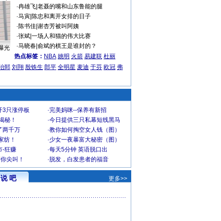
·
冉雄飞
|
老聂的嘴和山东鲁能的腿
·
马寅
|
陈忠和离开女排的日子
·
陈书佳
|
谢杏芳被叫阿姨
·
张斌
|
一场人和猫的伟大比赛
·
马晓春
|
俞斌的棋王是谁封的？
曝光
热点标签：
NBA
姚明
火箭
易建联
杜丽
治郅
刘翔
殷铁生
郎平
全明星
麦迪
于芬
欧冠
弗
开3只涨停板
·
完美妈咪--保养有新招
大揭秘！
·
今日提供三只私幕短线黑马
了两千万
·
教你如何掏空女人钱（图）
家纺！
·
少女一夜暴富大秘密（图）
-狂赚
·
每天5分钟 英语脱口出
到你尖叫！
·
脱发，白发患者的福音
说 吧
更多>>