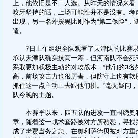
上，他依旧是不二人选。从昨天的情况来看
咬牙坚持的话，上场可能性并不是没有。考
出现，另一名外援奥比则作为“第二保险”，
遣。
7日上午组织全队观看了天津队的比赛录
承认天津队确实技高一筹，但河南队不会死
采取更加积极主动的对攻战术，“他们的3名
高，前场攻击力也很厉害，但防守上也有软
抓住这一点主动上去跟他们拼。”毫无疑问
队今晚的主题。
本赛季以来，四五队的进攻一直围绕奥
章，随着这一战术套路被对方所熟悉，寻找
成了老贾当务之急。在奥利萨德贝被对方重