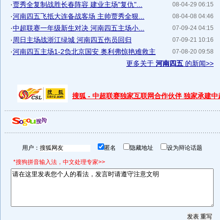
·
贾秀全复制战胜长春阵容 建业主场"复仇"...
08-04-29 06:15
·
河南四五飞抵大连备战客场 主帅贾秀全狠...
08-04-08 04:46
·
中超联赛一年级新生对决 河南四五主场小...
07-09-24 04:15
·
周日主场战浙江绿城 河南四五伤员回归
07-09-21 10:16
·
河南四五主场1-2负北京国安 奥利弗惊艳难救主
07-08-20 09:58
更多关于
河南四五
的新闻>>
搜狐 - 中超联赛独家互联网合作伙伴 独家承建
用户：
匿名
隐藏地址
设为辩论话题
*搜狗拼音输入法，中文处理专家>>