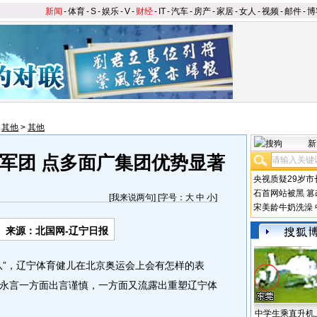
新闻
-
体育
-
S
-
娱乐
-
V
-
财经
-
IT
-
汽车
-
房产
-
家居
-
女人
-
视频
-
邮件
-
博
>
其他
>
其他
新
军团 点多面广集团优势显著
央视质疑29岁市
石首网站被黑
篡
[
我来说两句
] [字号：
大
中
小
]
宋美龄牛奶洗澡
来源：北国网-辽宁日报
”，辽宁体育健儿在北京奥运会上会有怎样的表
永言一方面出言谨慎，一方面又流露出重塑辽宁体
中学生乘直升机