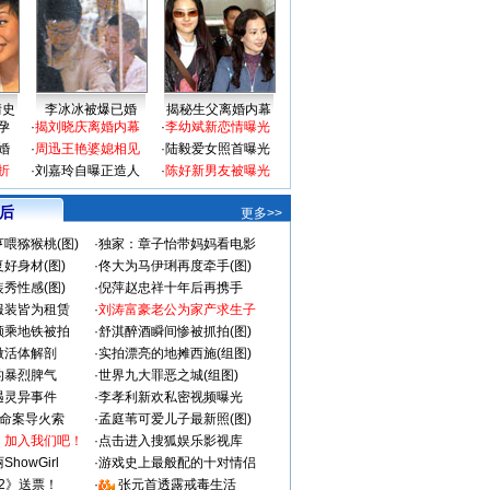
情史
李冰冰被爆已婚
揭秘生父离婚内幕
孕
·
揭刘晓庆离婚内幕
·
李幼斌新恋情曝光
婚
·
周迅王艳婆媳相见
·
陆毅爱女照首曝光
折
·
刘嘉玲自曝正造人
·
陈好新男友被曝光
 后
更多>>
喂猕猴桃(图)
·
独家：章子怡带妈妈看电影
好身材(图)
·
佟大为马伊琍再度牵手(图)
秀性感(图)
·
倪萍赵忠祥十年后再携手
服装皆为租赁
·
刘涛富豪老公为家产求生子
颜乘地铁被拍
·
舒淇醉酒瞬间惨被抓拍(图)
做活体解剖
·
实拍漂亮的地摊西施(组图)
的暴烈脾气
·
世界九大罪恶之城(组图)
遇灵异事件
·
李孝利新欢私密视频曝光
成命案导火索
·
孟庭苇可爱儿子最新照(图)
：加入我们吧！
·
点击进入搜狐娱乐影视库
howGirl
·
游戏史上最般配的十对情侣
2》送票！
·
张元首透露戒毒生活