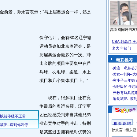
前景，孙永言表示：“与上届奥运会一样，还是
高圆圆同居男友
保守估计，会有60名辽宁籍
CBA
郭晶晶
王
运动员参加北京奥运会，是
老大
年龄门
历届奥运会最多的一次。冲
精彩推荐
击金牌的项目主要集中在乒
·
关注：私幕公
乓球、羽毛球、柔道、水上
·
美女--丰胸--
项目和几个集体项目上。”
·
穷小子三年赚
·
会呼吸的 生态
·
开教育玩具超市
现在，很多项目还在竞
·
睡觉减肥--瘦
争最后的奥运名额，辽宁军
团已经感受到来自其他兄弟
省市竞争对手的冲击，特别
相 关 说 吧
孙永言
|
秦东亚
是某些过去拥有绝对优势的