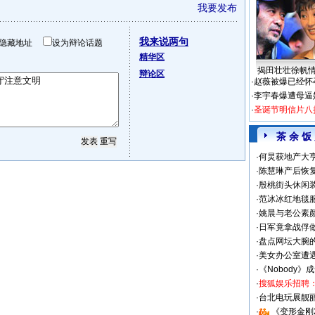
我要发布
我来说两句
隐藏地址
设为辩论话题
精华区
揭田壮壮徐帆
辩论区
·
赵薇被爆已经怀
·
李宇春爆遭母逼
·
圣诞节明信片八
茶 余 饭
·
何炅获地产大亨
·
陈慧琳产后恢复
·
殷桃街头休闲装
·
范冰冰红地毯
·
姚晨与老公素
·
日军竟拿战俘
·
盘点网坛大腕
·
美女办公室遭
·
《Nobody》
·
搜狐娱乐招聘
·
台北电玩展靓丽S
·
《变形金刚