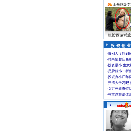
·
王岳伦爆李
新版“西游”绝
投 资 创 业
·
做别人没想到的
·
时尚情趣店免
·
投资最小 生意
·
品牌服饰一折
·
投资办小厂年
·
开清大学习吧 
·
２万开新奇特
·
尊重遇难遗体