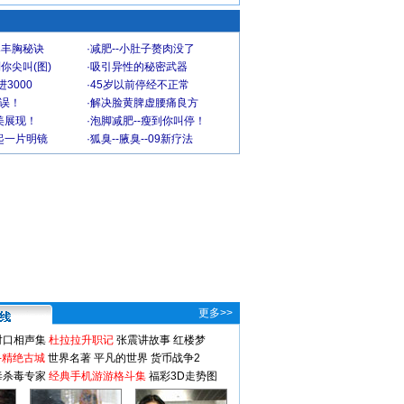
爆丰胸秘诀
·
减肥--小肚子赘肉没了
你尖叫(图)
·
吸引异性的秘密武器
3000
·
45岁以前停经不正常
不误！
·
解决脸黄脾虚腰痛良方
美展现！
·
泡脚减肥--瘦到你叫停！
起一片明镜
·
狐臭--腋臭--09新疗法
更多>>
对口相声集
杜拉拉升职记
张震讲故事
红楼梦
-精绝古城
世界名著
平凡的世界
货币战争2
毒杀毒专家
经典手机游游格斗集
福彩3D走势图