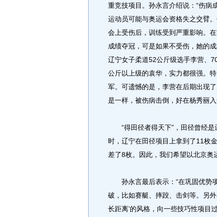
重竞技项目。孙永言介绍说：“伤病成
运动员可能与奥运会资格失之交臂。
会上受伤后，训练受到严重影响。在
成绩夺冠，可是如果不受伤，她的成
辽宁女子柔道52公斤级选手李营、7
公斤以上级的袁华，实力都很强。特
军。可遗憾的是，李营在后期出现了
是一样，被伤病击倒，好在杨秀丽入
“得田径者得天下”，田径曾经是辽
时，辽宁在田径项目上拿到了11枚
差了8枚。因此，我们希望以北京奥
孙永言最后表示：“在巩固优势项
破，比如赛艇、摔跤、击剑等。另外
长距离’的风格，向一些技巧性项目过