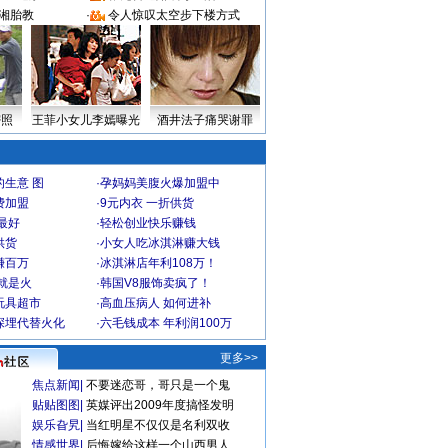
湘胎教
·
令人惊叹太空步下楼方式
密照
王菲小女儿李嫣曝光
酒井法子痛哭谢罪
生意 图
·
孕妈妈美腹火爆加盟中
费加盟
·
9元内衣 一折供货
最好
·
轻松创业快乐赚钱
供货
·
小女人吃冰淇淋赚大钱
赚百万
·
冰淇淋店年利108万！
就是火
·
韩国V8服饰卖疯了！
玩具超市
·
高血压病人 如何进补
深埋代替火化
·
六毛钱成本 年利润100万
更多>>
焦点新闻
|
不要迷恋哥，哥只是一个鬼
贴贴图图
|
英媒评出2009年度搞怪发明
娱乐旮旯
|
当红明星不仅仅是名利双收
情感世界
|
后悔嫁给这样一个山西男人