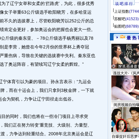
为了辽宁女举和女柔的‘拦路虎’，为此，很多优秀
说 吧 排 行
上证指数
(7744
像女子举重63公斤级选手欧阳晓芳，在多哈亚运
苏醒吧
(41523)
前不久的选拔赛上，尽管欧阳晓芳以252公斤的总
贴图吧
(68789)
绩肯定会更好，参加奥运会的把握也会更大一些。
最 热 
0公斤级的秦东亚、－78公斤级选手杨秀丽以及78
别是李营，她曾在今年2月份的世界杯上勇夺冠
严重伤病，导致在关键的选拔赛中失利。秦东亚也
选了奥运阵容，有望续写辽宁女柔的辉煌。”
谍战大片-《风
宁体育引以为豪的项目。孙永言表示：“九运会
金牌，而在十运会上，我们只拿到3枚金牌，一下就
运会为契机，力争让辽宁田径走出低谷。
闺房视频自拍
目的同时，我们也将在一些冷门项目上寻求突
，我们正在努力转变‘重竞技、大级别、力量型、
渡，力争达到轻重结合。2008年北京奥运会是辽
自爆捉奸后恶梦