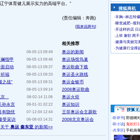
辽宁体育健儿展示实力的高端平台。”
搜狐商机
·
丰胸--林志玲
(责任编辑：奔跑)
·
睡觉减肥--瘦到
[
我来说两句
]
·
开这样的店 日进
·
上班 兼职 两
·
健康与美丽完
相关推荐
·
为健康行业撑
奥运的新闻
08-05-13 09:49
斑斓指甲
奥运场馆鸟巢
08-05-13 09:46
全面启动
奥运歌曲下载
08-05-13 09:37
者祈福
奥运圣火路线
08-05-13 09:33
腿之战"
奥运金银币
08-05-13 09:31
2008奥运歌曲
08-05-13 09:14
...
奥运火炬
08-02-14 11:06
长孙永言
奥运知识
08-01-31 02:22
目有隐忧
王菲奥运会主题歌
07-12-04 12:44
·
听评书
|
郭德纲
接受采访
2008北京奥运会
06-08-03 14:31
·
听小说
|
鬼吹灯1
多关于
奥运 秦东亚
的新闻>>
·
共享区
|
手机病