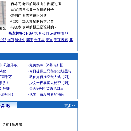
·
冉雄飞
|
老聂的嘴和山东鲁能的腿
·
马寅
|
陈忠和离开女排的日子
·
陈书佳
|
谢杏芳被叫阿姨
·
张斌
|
一场人和猫的伟大比赛
·
马晓春
|
俞斌的棋王是谁封的？
曝光
热点标签：
NBA
姚明
火箭
易建联
杜丽
治郅
刘翔
殷铁生
郎平
全明星
麦迪
于芬
欧冠
弗
开3只涨停板
·
完美妈咪--保养有新招
大揭秘！
·
今日提供三只私幕短线黑马
了两千万
·
教你如何掏空女人钱（图）
家纺！
·
少女一夜暴富大秘密（图）
-狂赚
·
每天5分钟 英语脱口出
到你尖叫！
·
脱发，白发患者的福音
说 吧
更多>>
|
李营
|
杨秀丽