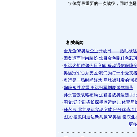
宁体育最重要的一次战役，同时也是
相关新闻
·
金龙鱼08奥运企业开放日——活动概述
·
因奥运而时尚装扮 炫目金色跑鞋色彩
·
奥运火炬传递今日入闽 移动通信保障
·
奥运冠军心系灾区:我们为每一个受灾
·
奥运是一场时尚好戏 网球裙引发的"美
·
娴静永胜喧嚣 奥运冠军刘璇试驾雨燕
·
孙永言设战略布局 辽籍备战奥运选手北京
·
图文:辽宁副省长探望奥运健儿 体育局
·
孙永言:北京奥运实现突破 部分优势项
·
图文:搜狐阿迪达斯共赢08奥运 秦东亚
更