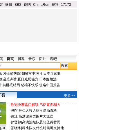
客
-
微博
-
BBS
-
说吧
-
ChinaRen
-
搜狗
-
17173
闻
网页
博客
音乐
图片
说吧
长
邓玉娇失踪
朝鲜军事演习
日本兵赎罪
改温总讲话
夏日减肥秘方
日本瘦脸法
中共卧底结局
慈禧不快乐
侵略中国报告
更多>>
·
欧冠决赛盘口解读 巴萨赢面稍大
·
段暄
|
拜仁大投入这次是动真格
·
徐江
|
高洪波另类图片大派送
·
孙贤禄
|
高洪波组队思想值得赞同
·
颜晓华
|
科比队友什么时候可支持他
上学