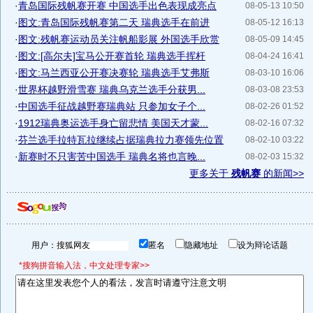
·
青岛国际残帆赛开赛 中国选手出色表现成亮点
08-05-13 10:50
·
图文:青岛国际残帆赛第二天 瑞典选手在前进
08-05-12 16:13
·
图文:残帆赛运动员关注帆船影展 外国选手欣赏
08-05-09 14:45
·
图文:[高尔夫]宝马公开赛首轮 瑞典选手挥杆
08-04-24 16:41
·
图文:马兰西亚公开赛决赛轮 瑞典选手艾弗斯
08-03-10 16:06
·
世界杯越野滑雪赛 瑞典乌克兰选手分获男...
08-03-08 23:53
·
中国选手征战越野赛瑞典站 只参加女子个...
08-02-26 01:52
·
1912瑞典奥运选手身亡留悲情 美国天才蒙...
08-02-16 07:32
·
芬兰选手拉特瓦拉继续占据瑞典拉力赛领先位置
08-02-10 03:22
·
新赛时不只害苦中国选手 瑞典名将也言晚...
08-02-03 15:32
更多关于
残帆赛
的新闻>>
用户：
匿名
隐藏地址
设为辩论话题
*搜狗拼音输入法，中文处理专家>>