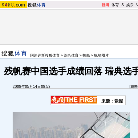
新闻
-
体育
-
S
-
娱乐
-
阿迪达斯搜狐体育
>
综合体育
>
帆船
>
帆船图片
残帆赛中国选手成绩回落 瑞典选手
2008年05月14日08:53
[
我来
来源：竞报