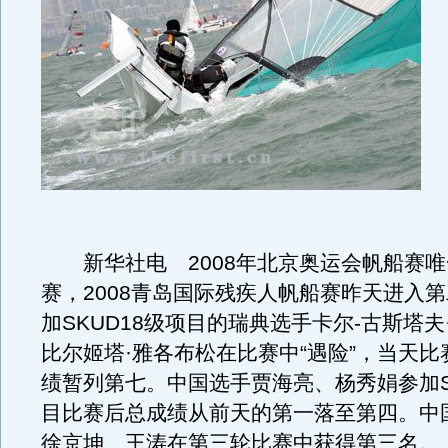
新华社电 2008年北京奥运会帆船赛唯
赛，2008青岛国际残疾人帆船赛昨天进入
加SKUD18级项目的瑞典选手卡尔-古斯塔夫
比尔姬塔·雅各布松在比赛中“遇险”，当天
绩暂列第七。中国选手贾海亮、杨秀娟参加SK
目比赛后总成绩从前天的第一落至第四。中
徐京坤、王涛在第三轮比赛中获得第三名。