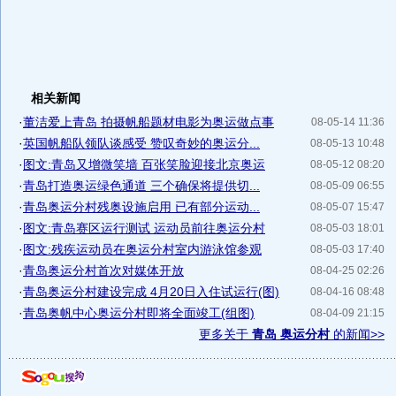
相关新闻
·
董洁爱上青岛 拍摄帆船题材电影为奥运做点事
08-05-14 11:36
·
英国帆船队领队谈感受 赞叹奇妙的奥运分...
08-05-13 10:48
·
图文:青岛又增微笑墙 百张笑脸迎接北京奥运
08-05-12 08:20
·
青岛打造奥运绿色通道 三个确保将提供切...
08-05-09 06:55
·
青岛奥运分村残奥设施启用 已有部分运动...
08-05-07 15:47
·
图文:青岛赛区运行测试 运动员前往奥运分村
08-05-03 18:01
·
图文:残疾运动员在奥运分村室内游泳馆参观
08-05-03 17:40
·
青岛奥运分村首次对媒体开放
08-04-25 02:26
·
青岛奥运分村建设完成 4月20日入住试运行(图)
08-04-16 08:48
·
青岛奥帆中心奥运分村即将全面竣工(组图)
08-04-09 21:15
更多关于
青岛 奥运分村
的新闻>>