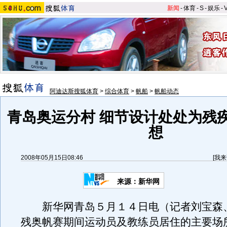
新闻
-
体育
-
S
-
娱乐
-
阿迪达斯搜狐体育
>
综合体育
>
帆船
>
帆船动态
青岛奥运分村 细节设计处处为残
想
2008年05月15日08:46
[
我来
来源：新华网
新华网青岛５月１４日电（记者刘宝森
残奥帆赛期间运动员及教练员居住的主要场