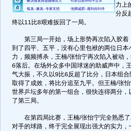
力上
分反
终以11比8艰难扳回了一局。
第三局一开始，场上形势再次陷入胶着
到了四平、五平，没有心里包袱的两位日本
力，频频搏杀，王楠/张怡宁再次陷入被动，
6落后。在场外众多中国球迷的助威声中，王
气大振，不久以9比6反超了比分，日本组合
取得了成效，将比分追至九平。但王楠/张
世界乒坛多年的第一组合，很快连得两分，以
了第三局。
在第四局比赛，王楠/张怡宁完全熟悉了
对手的球路，终于完全展现出强大的实力，