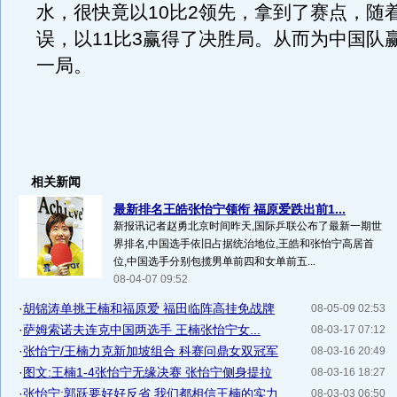
水，很快竟以10比2领先，拿到了赛点，随
误，以11比3赢得了决胜局。从而为中国队
一局。
相关新闻
最新排名王皓张怡宁领衔 福原爱跌出前1...
新报讯记者赵勇北京时间昨天,国际乒联公布了最新一期世
界排名,中国选手依旧占据统治地位,王皓和张怡宁高居首
位,中国选手分别包揽男单前四和女单前五...
08-04-07 09:52
·
胡锦涛单挑王楠和福原爱 福田临阵高挂免战牌
08-05-09 02:53
·
萨姆索诺夫连克中国两选手 王楠张怡宁女...
08-03-17 07:12
·
张怡宁/王楠力克新加坡组合 科赛问鼎女双冠军
08-03-16 20:49
·
图文:王楠1-4张怡宁无缘决赛 张怡宁侧身提拉
08-03-16 18:27
·
张怡宁:郭跃要好好反省 我们都相信王楠的实力
08-03-03 06:50