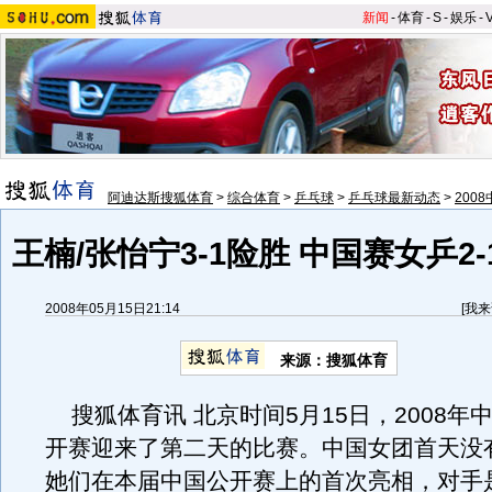
新闻
-
体育
-
S
-
娱乐
-
阿迪达斯搜狐体育
>
综合体育
>
乒乓球
>
乒乓球最新动态
>
200
王楠/张怡宁3-1险胜 中国赛女乒2
2008年05月15日21:14
[
我来
来源：搜狐体育
搜狐体育讯 北京时间5月15日，2008年
开赛迎来了第二天的比赛。中国女团首天没
她们在本届中国公开赛上的首次亮相，对手