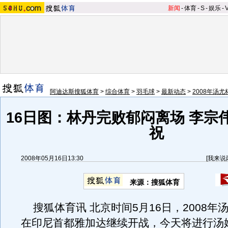
新闻
-
体育
-
S
-
娱乐
-
阿迪达斯搜狐体育
>
综合体育
>
羽毛球
>
最新动态
>
2008年汤
16日图：林丹完败郁闷离场 李宗
祝
2008年05月16日13:30
[
我来说
来源：搜狐体育
搜狐体育讯 北京时间5月16日，2008年
在印尼首都雅加达继续开战，今天将进行汤