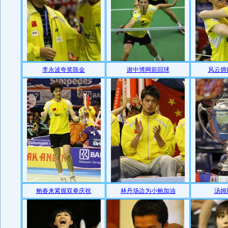
李永波夸奖陈金
谢中博网前回球
风云拥
鲍春来紧握双拳庆祝
林丹场边为小鲍加油
汤姆