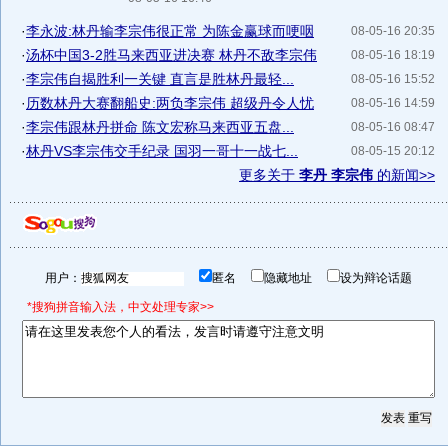
·
李永波:林丹输李宗伟很正常 为陈金赢球而哽咽
08-05-16 20:35
·
汤杯中国3-2胜马来西亚进决赛 林丹不敌李宗伟
08-05-16 18:19
·
李宗伟自揭胜利一关键 直言是胜林丹最轻...
08-05-16 15:52
·
历数林丹大赛翻船史:两负李宗伟 超级丹令人忧
08-05-16 14:59
·
李宗伟跟林丹拼命 陈文宏称马来西亚五盘...
08-05-16 08:47
·
林丹VS李宗伟交手纪录 国羽一哥十一战七...
08-05-15 20:12
更多关于
李丹 李宗伟
的新闻>>
用户：
匿名
隐藏地址
设为辩论话题
*搜狗拼音输入法，中文处理专家>>