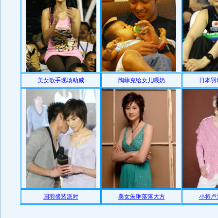
美女歌手现场助威
陶菲克给女儿喂奶
日本羽
国羽盛装派对
美女朱琳落落大方
小将卢