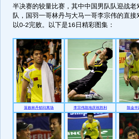
半决赛的较量比赛，其中中国男队队迎战老
队，国羽一哥林丹与大马一哥李宗伟的直接
以0-2完败。以下是16日精彩图集：
落败林丹郁闷离场
李宗伟跪地庆祝胜利
陈金半