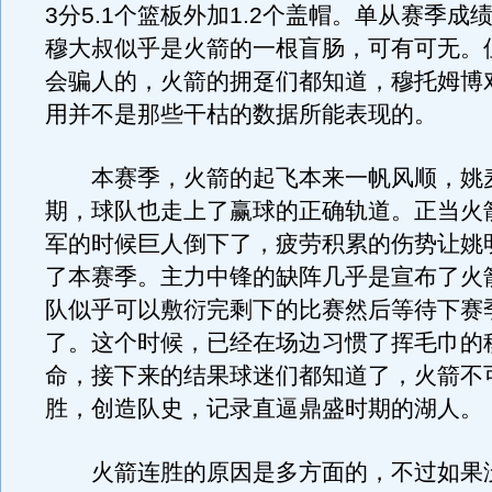
3分5.1个篮板外加1.2个盖帽。单从赛季成
穆大叔似乎是火箭的一根盲肠，可有可无。
会骗人的，火箭的拥趸们都知道，穆托姆博
用并不是那些干枯的数据所能表现的。
本赛季，火箭的起飞本来一帆风顺，姚
期，球队也走上了赢球的正确轨道。正当火
军的时候巨人倒下了，疲劳积累的伤势让姚
了本赛季。主力中锋的缺阵几乎是宣布了火
队似乎可以敷衍完剩下的比赛然后等待下赛
了。这个时候，已经在场边习惯了挥毛巾的
命，接下来的结果球迷们都知道了，火箭不可
胜，创造队史，记录直逼鼎盛时期的湖人。
火箭连胜的原因是多方面的，不过如果