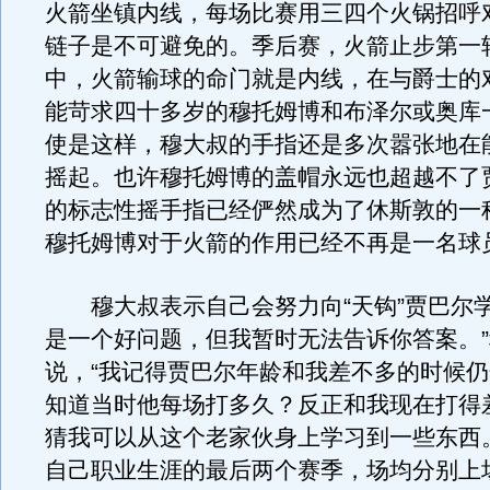
火箭坐镇内线，每场比赛用三四个火锅招呼
链子是不可避免的。季后赛，火箭止步第一
中，火箭输球的命门就是内线，在与爵士的
能苛求四十多岁的穆托姆博和布泽尔或奥库
使是这样，穆大叔的手指还是多次嚣张地在
摇起。也许穆托姆博的盖帽永远也超越不了
的标志性摇手指已经俨然成为了休斯敦的一
穆托姆博对于火箭的作用已经不再是一名球
穆大叔表示自己会努力向“天钩”贾巴尔学
是一个好问题，但我暂时无法告诉你答案。
说，“我记得贾巴尔年龄和我差不多的时候
知道当时他每场打多久？反正和我现在打得
猜我可以从这个老家伙身上学习到一些东西。
自己职业生涯的最后两个赛季，场均分别上场