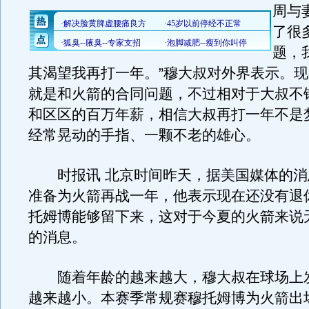
周与
了很
题，
其渴望我再打一年。”穆大叔对外界表示。
就是和火箭的合同问题，不过相对于大叔不
和区区的百万年薪，相信大叔再打一年不是
经常晃动的手指、一颗不老的雄心。
时报讯 北京时间昨天，据美国媒体的消
准备为火箭再战一年，他表示现在还没有退
托姆博能够留下来，这对于今夏的火箭来说
的消息。
随着年龄的越来越大，穆大叔在球场上
越来越小。本赛季常规赛穆托姆博为火箭出场