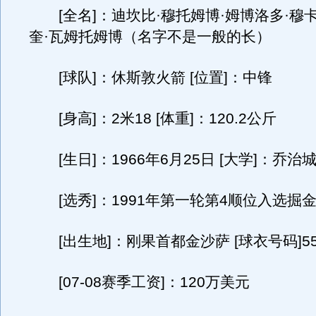
[全名]：迪坎比·穆托姆博·姆博洛多·穆卡
奎·瓦姆托姆博（名字不是一般的长）
[球队]：休斯敦火箭 [位置]：中锋
[身高]：2米18 [体重]：120.2公斤
[生日]：1966年6月25日 [大学]：乔治
[选秀]：1991年第一轮第4顺位入选掘
[出生地]：刚果首都金沙萨 [球衣号码]5
[07-08赛季工资]：120万美元