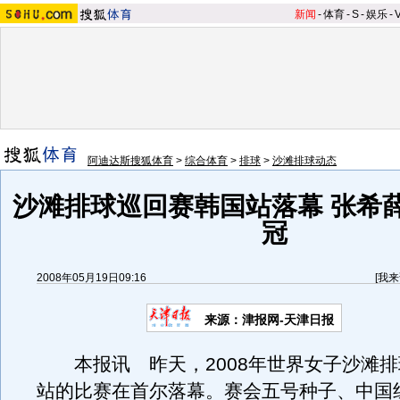
新闻
-
体育
-
S
-
娱乐
-
阿迪达斯搜狐体育
>
综合体育
>
排球
>
沙滩排球动态
沙滩排球巡回赛韩国站落幕 张希
冠
2008年05月19日09:16
[
我来
来源：津报网-天津日报
本报讯 昨天，2008年世界女子沙滩排
站的比赛在首尔落幕。赛会五号种子、中国