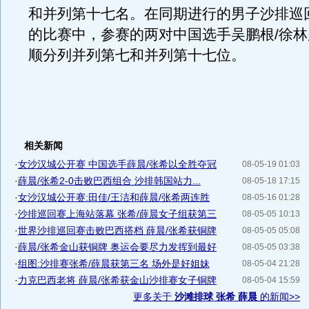
和并列第十七名。在同期进行的男子沙排巡
的比赛中，参赛的两对中国选手吴鹏根/徐林
顺分列并列第七和并列第十七位。
相关新闻
·
女沙汉城公开赛 中国选手薛晨/张希以全胜夺冠
08-05-19 01:03
·
薛晨/张希2-0击败巴西组合 沙排韩国站力...
08-05-18 17:15
·
女沙汉城公开赛:田佳/王洁和薛晨/张希两连胜
08-05-16 01:28
·
沙排巡回赛上海站落幕 张希/薛晨女子组获第三
08-05-05 10:13
·
世界沙排巡回赛击败巴西搭档 薛晨/张希获铜牌
08-05-05 05:08
·
薛晨/张希金山获铜牌 奥运会要尽力发挥到最好
08-05-05 03:38
·
组图:沙排赛张希/薛晨获第三名 场外是好姐妹
08-05-04 21:28
·
力克巴西老将 薛晨/张希获金山沙排赛女子铜牌
08-05-04 15:59
更多关于
沙滩排球 张希 薛晨
的新闻>>