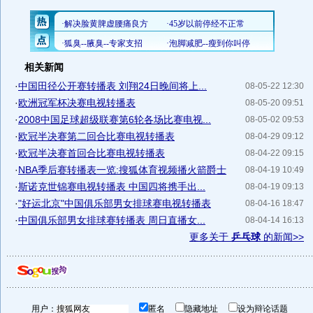
相关新闻
·
中国田径公开赛转播表 刘翔24日晚间将上...
08-05-22 12:30
·
欧洲冠军杯决赛电视转播表
08-05-20 09:51
·
2008中国足球超级联赛第6轮各场比赛电视...
08-05-02 09:53
·
欧冠半决赛第二回合比赛电视转播表
08-04-29 09:12
·
欧冠半决赛首回合比赛电视转播表
08-04-22 09:15
·
NBA季后赛转播表一览:搜狐体育视频播火箭爵士
08-04-19 10:49
·
斯诺克世锦赛电视转播表 中国四将携手出...
08-04-19 09:13
·
"好运北京"中国俱乐部男女排球赛电视转播表
08-04-16 18:47
·
中国俱乐部男女排球赛转播表 周日直播女...
08-04-14 16:13
更多关于
乒乓球
的新闻>>
用户：
匿名
隐藏地址
设为辩论话题