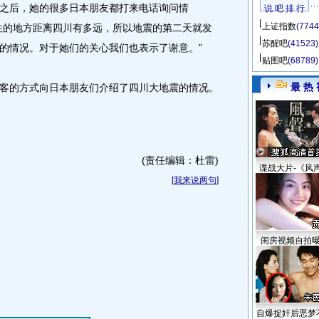
后，她的很多日本朋友都打来电话询问情
说 吧 排 行
上证指数
(7744
住的地方距离四川有多远，所以地震的第二天就发
苏醒吧
(41523)
的情况。对于她们的关心我们也表示了谢意。”
贴图吧
(68789)
最 热 
的方式向日本朋友们介绍了四川大地震的情况。
(责任编辑：杜雷)
谍战大片-《风
[
我来说两句
]
闺房视频自拍
自爆捉奸后恶梦