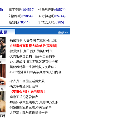
5)
李宇春吧
(104510)
快乐男声吧
(68574)
刘德华吧
(69854)
东方神起吧
(65744)
婚姻吧
(78544)
37℃女人吧
(6985)
视 频
更多>>
·
独家首播:大秦帝国
范冰冰-金大班
·
在线看超高收视大戏:
蜗居(完整版)
·
倔强萝卜
麦田
媳妇的美好时代
·
大内密探灵灵狗
倪萍-美丽的事
·
台儿庄战役 日军尸体装满百余卡车
声》
·
揭秘希特勒一生躲过多少次暗杀？
·
1982香港回归中英谈判鲜为人知内幕
·
宋丹丹：张国立活得太累
·
满文军有望明日获释
曝光
·
《变形金刚2》送电影票！
·
李湘王岳伦恩爱待产
·
黎姿怀孕大肚照曝光 月用30万安胎
·
阿娇懒理冠希返港:不关我的事
·
古巨基：我与霆锋都是一哥
不断