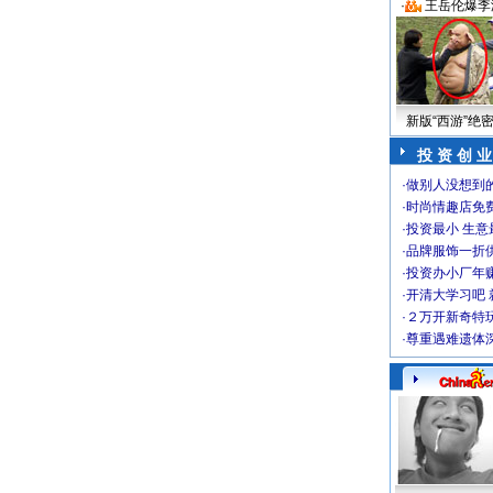
·
王岳伦爆李
新版“西游”绝
投 资 创 业
·
做别人没想到的
·
时尚情趣店免
·
投资最小 生意
·
品牌服饰一折
·
投资办小厂年
·
开清大学习吧 
·
２万开新奇特
·
尊重遇难遗体