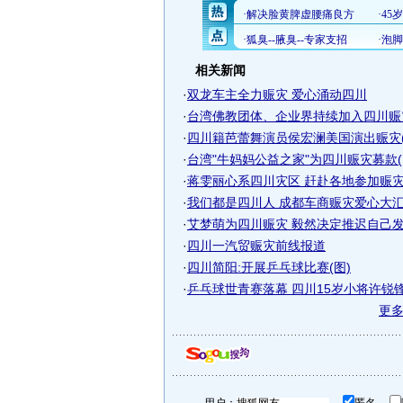
相关新闻
·
双龙车主全力赈灾 爱心涌动四川
·
台湾佛教团体、企业界持续加入四川赈灾
·
四川籍芭蕾舞演员侯宏澜美国演出赈灾(
·
台湾"牛妈妈公益之家"为四川赈灾募款(
·
蒋雯丽心系四川灾区 赶赴各地参加赈
·
我们都是四川人 成都车商赈灾爱心大
·
艾梦萌为四川赈灾 毅然决定推迟自己
·
四川一汽贸赈灾前线报道
·
四川简阳:开展乒乓球比赛(图)
·
乒乓球世青赛落幕 四川15岁小将许锐锋连
更