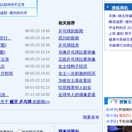
搜狐商机
·
丰胸--林志玲
·
睡觉减肥--瘦到
相关推荐
·
开这样的店 日进
乒乓球的新闻
08-05-23 19:06
·
上班 兼职 两
行...
四川的新闻
08-05-23 18:44
·
健康与美丽完
图)
乒乓球技术
08-05-23 16:38
·
为健康行业撑
图)
马琳乒乓球比赛录像
08-05-23 15:14
灾义演
王皓乒乓球比赛录像
08-05-23 14:01
汇总
女士找鸭子经历
08-05-23 10:36
发片时间
女士一次刺激的经历
08-05-22 14:02
为啥女士喜欢逛街
08-05-22 12:03
印尼残害华人妇女
08-01-03 01:15
...
全球华人的偶像是谁
07-12-18 16:06
多关于
赈灾 乒乓球
的新闻>>
·
听评书
|
郭德纲
·
听小说
|
鬼吹灯1
我要发布
·
共享区
|
手机病
我来说两句