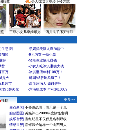
湘胎教
·
令人惊叹太空步下楼方式
密照
王菲小女儿李嫣曝光
酒井法子痛哭谢罪
生意 图
·
孕妈妈美腹火爆加盟中
费加盟
·
9元内衣 一折供货
最好
·
轻松创业快乐赚钱
供货
·
小女人吃冰淇淋赚大钱
赚百万
·
冰淇淋店年利108万！
就是火
·
韩国V8服饰卖疯了！
玩具超市
·
高血压病人 如何进补
深埋代替火化
·
六毛钱成本 年利润100万
更多>>
焦点新闻
|
不要迷恋哥，哥只是一个鬼
贴贴图图
|
英媒评出2009年度搞怪发明
娱乐旮旯
|
当红明星不仅仅是名利双收
情感世界
|
后悔嫁给这样一个山西男人