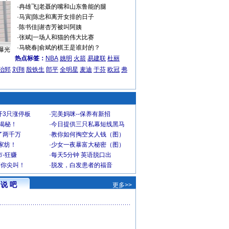
·
冉雄飞
|
老聂的嘴和山东鲁能的腿
·
马寅
|
陈忠和离开女排的日子
·
陈书佳
|
谢杏芳被叫阿姨
·
张斌
|
一场人和猫的伟大比赛
·
马晓春
|
俞斌的棋王是谁封的？
曝光
热点标签：
NBA
姚明
火箭
易建联
杜丽
治郅
刘翔
殷铁生
郎平
全明星
麦迪
于芬
欧冠
弗
开3只涨停板
·
完美妈咪--保养有新招
大揭秘！
·
今日提供三只私幕短线黑马
了两千万
·
教你如何掏空女人钱（图）
家纺！
·
少女一夜暴富大秘密（图）
-狂赚
·
每天5分钟 英语脱口出
到你尖叫！
·
脱发，白发患者的福音
说 吧
更多>>