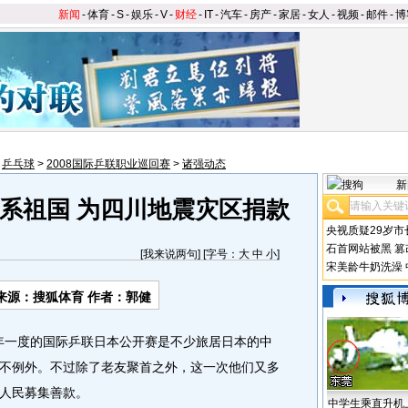
新闻
-
体育
-
S
-
娱乐
-
V
-
财经
-
IT
-
汽车
-
房产
-
家居
-
女人
-
视频
-
邮件
-
博
>
乒乓球
>
2008国际乒联职业巡回赛
>
诸强动态
新
系祖国 为四川地震灾区捐款
央视质疑29岁市
石首网站被黑
篡
[
我来说两句
] [字号：
大
中
小
]
宋美龄牛奶洗澡
来源：搜狐体育 作者：郭健
一年一度的国际乒联日本公开赛是不少旅居日本的中
不例外。不过除了老友聚首之外，这一次他们又多
人民募集善款。
中学生乘直升机