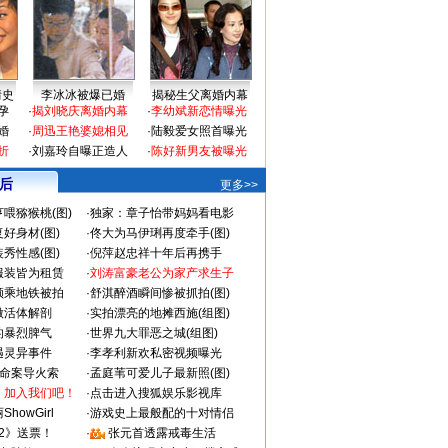
情史
李冰冰被爆已婚
揭秘生父离婚内幕
孕
·
揭刘晓庆离婚内幕
·
李幼斌新恋情曝光
婚
·
周迅王艳婆媳相见
·
陆毅爱女照首曝光
折
·
刘嘉玲自曝正造人
·
陈好新男友被曝光
 后
更多>>
喂猕猴桃(图)
·
独家：章子怡带妈妈看电影
好身材(图)
·
佟大为马伊琍再度牵手(图)
秀性感(图)
·
倪萍赵忠祥十年后再携手
服装皆为租赁
·
刘涛富豪老公为家产求生子
颜乘地铁被拍
·
舒淇醉酒瞬间惨被抓拍(图)
做活体解剖
·
实拍漂亮的地摊西施(组图)
的暴烈脾气
·
世界九大罪恶之城(组图)
遇灵异事件
·
李孝利新欢私密视频曝光
成命案导火索
·
孟庭苇可爱儿子最新照(图)
：加入我们吧！
·
点击进入搜狐娱乐影视库
howGirl
·
游戏史上最般配的十对情侣
2》送票！
·
张元首透露戒毒生活