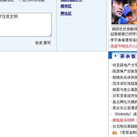
隐藏地址
设为辩论话题
精华区
辩论区
揭田壮壮徐帆
·
赵薇被爆已经怀
·
李宇春爆遭母逼
·
圣诞节明信片八
茶 余 饭
·
何炅获地产大亨
·
陈慧琳产后恢复
·
殷桃街头休闲装
·
范冰冰红地毯
·
姚晨与老公素
·
日军竟拿战俘
·
盘点网坛大腕
·
美女办公室遭
·
《Nobody》
·
搜狐娱乐招聘
·
台北电玩展靓丽S
·
《变形金刚