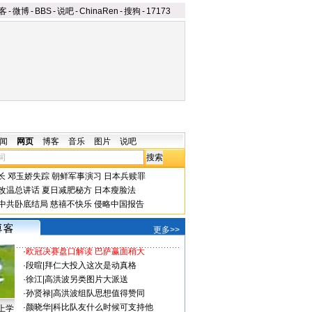
客
-
微博
-
BBS
-
说吧
-
ChinaRen
-
搜狗
-
17173
闻
网页
博客
音乐
图片
说吧
长
邓玉娇失踪
朝鲜军事演习
日本兵赎罪
改温总讲话
夏日减肥秘方
日本瘦脸法
中共卧底结局
慈禧不快乐
侵略中国报告
更多>>
·
欧冠决赛盘口解读 巴萨赢面稍大
·
段暄
|
拜仁大投入这次是动真格
·
徐江
|
高洪波另类图片大派送
·
孙贤禄
|
高洪波组队思想值得赞同
·
颜晓华
|
科比队友什么时候可支持他
上学