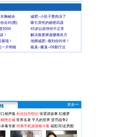
爆丰胸秘诀
·
减肥--小肚子赘肉没了
你尖叫(图)
·
吸引异性的秘密武器
3000
·
45岁以前停经不正常
不误！
·
解决脸黄脾虚腰痛良方
美展现！
·
泡脚减肥--瘦到你叫停！
起一片明镜
·
狐臭--腋臭--09新疗法
更多>>
对口相声集
杜拉拉升职记
张震讲故事
红楼梦
-精绝古城
世界名著
平凡的世界
货币战争2
毒杀毒专家
经典手机游游格斗集
福彩3D走势图