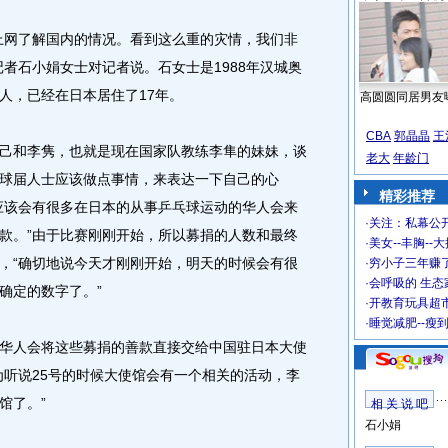
网了解国内的情况。看到这么重的灾情，我们非
者石小娟女士对记者说。石女士是1988年汉城奥
人，已经在日本居住了17年。
高圆圆同居男友
CBA
郭晶晶
王
和李隽，也就是现在国家队教练李隼的妹妹，谈
老大
年龄门
球届人士应该做点事情，来表达一下自己的心
精彩推荐
应该会有很多在日本的从事乒乓球运动的华人会来
·
关注：私幕公
款。”由于比赛刚刚开始，所以募捐的人数和最终
·
美女--丰胸--
，“确切地说今天才刚刚开始，明天的时候会有很
·
穷小子三年赚
·
会呼吸的 生态
确定的数字了。”
·
开教育玩具超市
·
睡觉减肥--瘦
人会将这些募捐的善款直接交给中国驻日本大使
为听说25号的时候大使馆会有一个相关的活动，李
馆了。”
相 关 说 吧
石小娟