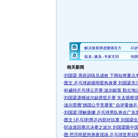
相关新闻
·
刘国梁:系统训练见成效 下两站将重点
·
图文:乒乓球超级明星热身赛 刘国梁关
·
科威特乒乓球公开赛:波尔献策 勒古淘
·
刘国梁遗憾波尔缺席世乒赛 失去观察强敌
·
波尔荣膺"德国公平竞赛奖" 自评看做乒乓
·
刘国梁:理解唐娜 乒乓球男队将在广东
·
图文:[乒乓球]男乒内部对抗赛 刘国梁
·
职业巡回赛总决赛之波尔 刘国梁眼中国外
·
图:芭莎明星慈善夜现场 乒乓球世界冠