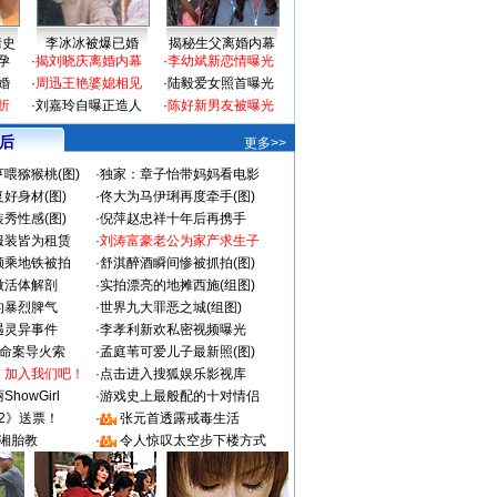
情史
李冰冰被爆已婚
揭秘生父离婚内幕
孕
·
揭刘晓庆离婚内幕
·
李幼斌新恋情曝光
婚
·
周迅王艳婆媳相见
·
陆毅爱女照首曝光
折
·
刘嘉玲自曝正造人
·
陈好新男友被曝光
 后
更多>>
喂猕猴桃(图)
·
独家：章子怡带妈妈看电影
好身材(图)
·
佟大为马伊琍再度牵手(图)
秀性感(图)
·
倪萍赵忠祥十年后再携手
服装皆为租赁
·
刘涛富豪老公为家产求生子
颜乘地铁被拍
·
舒淇醉酒瞬间惨被抓拍(图)
做活体解剖
·
实拍漂亮的地摊西施(组图)
的暴烈脾气
·
世界九大罪恶之城(组图)
遇灵异事件
·
李孝利新欢私密视频曝光
成命案导火索
·
孟庭苇可爱儿子最新照(图)
：加入我们吧！
·
点击进入搜狐娱乐影视库
howGirl
·
游戏史上最般配的十对情侣
2》送票！
·
张元首透露戒毒生活
湘胎教
·
令人惊叹太空步下楼方式