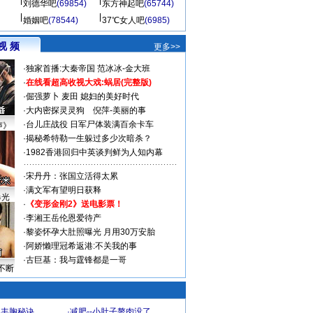
刘德华吧
(69854)
东方神起吧
(65744)
婚姻吧
(78544)
37℃女人吧
(6985)
视 频
更多>>
·
独家首播:大秦帝国
范冰冰-金大班
·
在线看超高收视大戏:
蜗居(完整版)
·
倔强萝卜
麦田
媳妇的美好时代
·
大内密探灵灵狗
倪萍-美丽的事
·
台儿庄战役 日军尸体装满百余卡车
声》
·
揭秘希特勒一生躲过多少次暗杀？
·
1982香港回归中英谈判鲜为人知内幕
·
宋丹丹：张国立活得太累
·
满文军有望明日获释
曝光
·
《变形金刚2》送电影票！
·
李湘王岳伦恩爱待产
·
黎姿怀孕大肚照曝光 月用30万安胎
·
阿娇懒理冠希返港:不关我的事
·
古巨基：我与霆锋都是一哥
不断
爆丰胸秘诀
·
减肥--小肚子赘肉没了