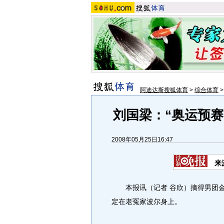
阿迪达斯搜狐体育
>
综合体育
刘国梁：“奥运预赛
2008年05月25日16:47
来
本报讯（记者 谷欣）摘得男团金
定在老冤家波尔身上。