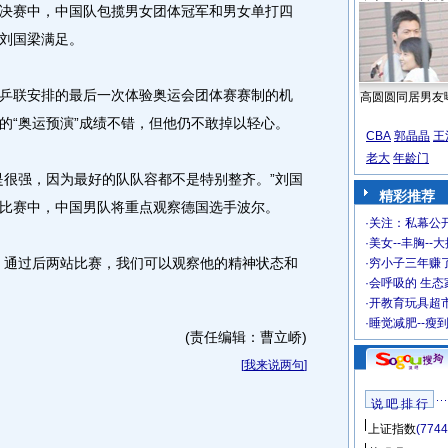
赛中，中国队包揽男女团体冠军和男女单打四
刘国梁满足。
联安排的最后一次体验奥运会团体赛赛制的机
高圆圆同居男友
的“奥运预演”成绩不错，但他仍不敢掉以轻心。
CBA
郭晶晶
王
老大
年龄门
很强，因为最好的队队容都不是特别整齐。”刘国
精彩推荐
比赛中，中国男队将重点观察德国选手波尔。
·
关注：私幕公
·
美女--丰胸--
通过后两站比赛，我们可以观察他的精神状态和
·
穷小子三年赚
·
会呼吸的 生态
·
开教育玩具超市
·
睡觉减肥--瘦
(责任编辑：曹立峤)
[
我来说两句
]
说 吧 排 行
上证指数
(7744