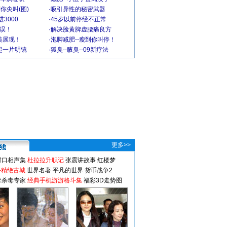
你尖叫(图)
·
吸引异性的秘密武器
3000
·
45岁以前停经不正常
不误！
·
解决脸黄脾虚腰痛良方
美展现！
·
泡脚减肥--瘦到你叫停！
起一片明镜
·
狐臭--腋臭--09新疗法
更多>>
对口相声集
杜拉拉升职记
张震讲故事
红楼梦
-精绝古城
世界名著
平凡的世界
货币战争2
毒杀毒专家
经典手机游游格斗集
福彩3D走势图