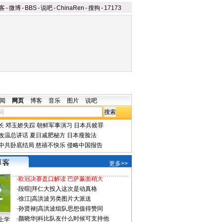
客
-
微博
-
BBS
-
说吧
-
ChinaRen
-
搜狗
-
17173
闻
网页
博客
音乐
图片
说吧
长
邓玉娇失踪
朝鲜军事演习
日本兵赎罪
改温总讲话
夏日减肥秘方
日本瘦脸法
中共卧底结局
慈禧不快乐
侵略中国报告
更多>>
·
欧冠决赛盘口解读 巴萨赢面稍大
·
段暄
|
拜仁大投入这次是动真格
·
徐江
|
高洪波另类图片大派送
·
孙贤禄
|
高洪波组队思想值得赞同
·
颜晓华
|
科比队友什么时候可支持他
上学