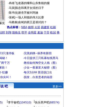
·
冉雄飞
|
老聂的嘴和山东鲁能的腿
·
马寅
|
陈忠和离开女排的日子
·
陈书佳
|
谢杏芳被叫阿姨
·
张斌
|
一场人和猫的伟大比赛
·
马晓春
|
俞斌的棋王是谁封的？
曝光
热点标签：
NBA
姚明
火箭
易建联
杜丽
治郅
刘翔
殷铁生
郎平
全明星
麦迪
于芬
欧冠
弗
开3只涨停板
·
完美妈咪--保养有新招
大揭秘！
·
今日提供三只私幕短线黑马
了两千万
·
教你如何掏空女人钱（图）
家纺！
·
少女一夜暴富大秘密（图）
-狂赚
·
每天5分钟 英语脱口出
到你尖叫！
·
脱发，白发患者的福音
说 吧
更多>>
5)
李宇春吧
(104510)
快乐男声吧
(68574)