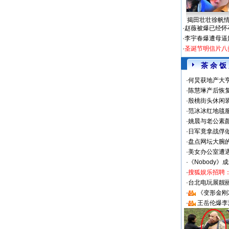
揭田壮壮徐帆
·
赵薇被爆已经怀
·
李宇春爆遭母逼
·
圣诞节明信片八
茶 余 饭
·
何炅获地产大亨
·
陈慧琳产后恢复
·
殷桃街头休闲装
·
范冰冰红地毯
·
姚晨与老公素
·
日军竟拿战俘
·
盘点网坛大腕
·
美女办公室遭
·
《Nobody》
·
搜狐娱乐招聘
·
台北电玩展靓丽S
·
《变形金刚
·
王岳伦爆李