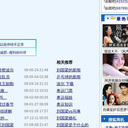
苏醒吧
(41523)
贴图吧
(68789)
最 热 
谍战大片-《风
相关推荐
考察波尔
刘国梁的新闻
08-05-24 21:48
注队员
乒乓球的新闻
08-05-04 02:38
闺房视频自拍
汰王励勤
波尔 下载
08-03-16 21:21
...
奥运门票
08-02-13 10:01
...
奥运福娃
08-02-08 00:26
度过春节
奥运知识
08-01-27 06:09
自爆捉奸后恶梦
生动讲解
刘国梁vs马琳
08-01-26 17:57
...
刘国梁婚礼
07-12-11 00:05
搜狐商机
军刘国梁
刘国梁是干什么的
07-09-08 21:47
·
丰胸--林志玲