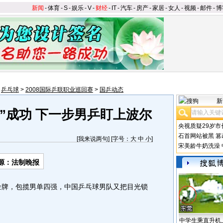
新闻
-
体育
-
S
-
娱乐
-
V
-
财经
-
IT
-
汽车
-
房产
-
家居
-
女人
-
视频
-
邮件
-
博
>
乒乓球
>
2008国际乒联职业巡回赛
>
国乒动态
新
”成功 下一步男乒盯上波尔
央视质疑29岁市
石首网站被黑
篡
[
我来说两句
] [字号：
大
中
小
]
宋美龄牛奶洗澡
源：法制晚报
牌，包揽男单四强，中国乒乓球男队又把目光锁
中学生乘直升机