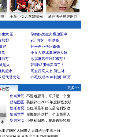
密照
王菲小女儿李嫣曝光
酒井法子痛哭谢罪
生意 图
·
孕妈妈美腹火爆加盟中
费加盟
·
9元内衣 一折供货
最好
·
轻松创业快乐赚钱
供货
·
小女人吃冰淇淋赚大钱
赚百万
·
冰淇淋店年利108万！
就是火
·
韩国V8服饰卖疯了！
玩具超市
·
高血压病人 如何进补
深埋代替火化
·
六毛钱成本 年利润100万
更多>>
焦点新闻
|
不要迷恋哥，哥只是一个鬼
贴贴图图
|
英媒评出2009年度搞怪发明
娱乐旮旯
|
当红明星不仅仅是名利双收
情感世界
|
后悔嫁给这样一个山西男人
型男索女
|
小糖精归来，在海边轻轻舞
口水
么出过国的人回来之后都会说中国不好
自己的旗袍照
暴雨过后天空依旧晴朗