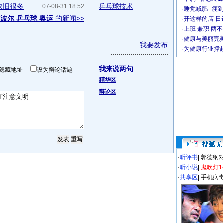
依旧很多
乒乓球技术
07-08-31 18:52
·
睡觉减肥--瘦到
 波尔 乒乓球 奥运
的新闻>>
·
开这样的店 日进
·
上班 兼职 两
·
健康与美丽完
我要发布
·
为健康行业撑
我来说两句
隐藏地址
设为辩论话题
精华区
辩论区
·
听评书
|
郭德纲
·
听小说
|
鬼吹灯1
·
共享区
|
手机病