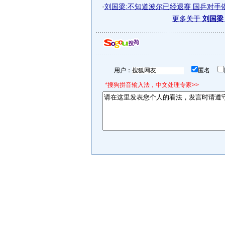
·
刘国梁:不知道波尔已经退赛 国乒对手
更多关于
刘国梁
用户：
匿名
*搜狗拼音输入法，中文处理专家>>