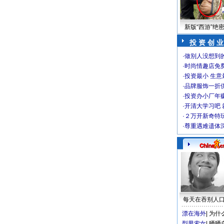
新版“西游”绝
投 资 创 业
·
做别人没想到的
·
时尚情趣店免
·
投资最小 生意
·
品牌服饰一折
·
投资办小厂年
·
开清大学习吧 
·
２万开新奇特
·
尊重遇难遗体
每天在吞别人
漂在海外
|
为什
型男索女
|
晒晒