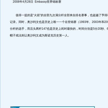
2008年4月28日 Embassy世界锦标赛
值得一提的是“火箭”的全部九次满分杆全部来自排名赛事，也超越了亨得
记录。同时，奥沙利文也是历史上唯一一个在世锦赛（1993年、2003年和2
分杆的选手，而且头两杆147也是历史上耗时最快的，时间分别是5分20秒、6
帽子戏法则让奥沙利文成为斯诺克历史第一人。