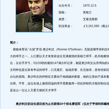
出生年月：
1975.12.5
国籍：
英格兰
籍贯：
艾塞克斯郡
职业奖金：
￡5,161,560（截止
简介：
搜狐体育讯 “火箭”罗尼-奥沙利文（Ronnie O'Sullivan）无疑是继亨得
大的球手之一。人们爱以天才来形容这位充满激情的英格兰球手，机关枪般
位，左右手开弓，5分20秒的最快147满分杆记录，都是奥沙利文众所周知
文同样也是位富有争议的球手，口无遮拦、临场弃赛、生活放浪，患有忧郁
台坛的原因。奥沙利文的抑郁症主要由于他残破的家庭，他的父亲由于谋杀案将
出狱。平常，这位在场上激情四溢的球手需要服用一些抗抑郁药才能控制住自
是这么一位让人又爱又狠的天才球手
奥沙利文职业生涯目前为止共获得20个排名赛冠军（仅次于亨得利和戴