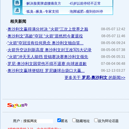
相关新闻
·
奥沙利文赢得满分对决 "火箭"三次上世界之巅
08-05-07 12:42
·
奥沙利文"高龄"夺冠 "火箭"居然想今夏退役
08-05-07 11:46
·
"火箭"夺冠没有任何悬念 奥沙利文独自笑...
08-05-06 09:24
·
火箭升空达到新高度 奥沙利文封王改写5大记录
08-05-06 07:38
·
"火箭"冲天无人能挡 世锦赛决赛奥沙利文领先
08-05-06 05:31
·
罗尼·奥沙利文因背伤不得不退赛 向球迷道歉
07-08-04 06:48
·
奥沙利文赢球便猖狂 罗尼嫌球台袋口大赢...
06-12-13 03:27
更多关于
罗尼-奥沙利文
的新闻>>
用户：
匿名
隐藏地址
设为辩论话题