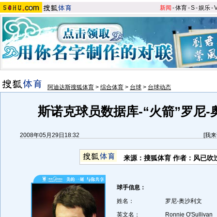
新闻
-
体育
-
S
-
娱乐
-
阿迪达斯搜狐体育
>
综合体育
>
台球
>
台球动态
斯诺克球员数据库-“火箭”罗尼-
2008年05月29日18:32
[
我来
来源：搜狐体育 作者：风已吹
球手信息：
姓名：
罗尼-奥沙利文
英文名：
Ronnie O'Sullivan