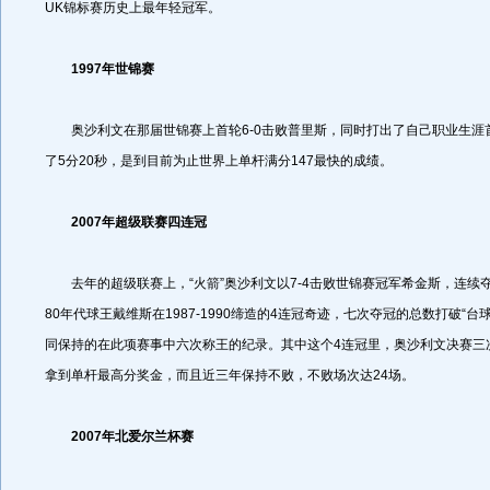
UK锦标赛历史上最年轻冠军。
1997年世锦赛
奥沙利文在那届世锦赛上首轮6-0击败普里斯，同时打出了自己职业生涯首
了5分20秒，是到目前为止世界上单杆满分147最快的成绩。
2007年超级联赛四连冠
去年的超级联赛上，“火箭”奥沙利文以7-4击败世锦赛冠军希金斯，连续
80年代球王戴维斯在1987-1990缔造的4连冠奇迹，七次夺冠的总数打破“台
同保持的在此项赛事中六次称王的纪录。其中这个4连冠里，奥沙利文决赛三
拿到单杆最高分奖金，而且近三年保持不败，不败场次达24场。
2007年北爱尔兰杯赛