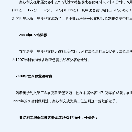
奥沙利文在那届比赛中以5-2战胜卡特整场比赛仅耗时1小时20分钟， 5
(108分、 122分、107分、147分和129分)，其中比赛第5局打出147分满
新的世界纪录，奥沙利文成为了世界职业台坛第一位在9局5胜制排名赛中打
2007年UK锦标赛
在半决赛，奥沙利文以9-8战胜塞尔比，还在决胜局打出147份，决胜局
在1997年利物浦维多利亚慈善挑战赛决赛创造过。
2008年世界职业锦标赛
随着奥沙利文第三次在克鲁斯堡夺冠，他在本届比赛147+冠军的成就，在
1995年的亨德利做到过，奥沙利文成为第二位达到这一辉煌的选手。
奥沙利文职业生涯共击出过9杆147满分，分别是：