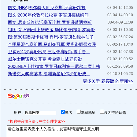
·
图文:[NBA]凯尔特人胜尼克斯 罗宾逊跳投
08-04-15 12:05
·
图文:2008年伦敦马拉松赛 罗宾逊撞线瞬间
08-04-14 00:10
·
图文:尼克斯终结活塞五连胜 罗宾逊遭遇抢断
08-04-09 11:39
·
组图:乔-约翰逊上篮救援 毕比偷袭内特-罗宾逊
08-03-17 10:58
·
图:第80届奥斯卡红毯 肖恩-罗宾逊如绿林仙子
08-02-25 07:24
·
全明星混合赛组图:马刺夺冠军 罗宾逊振臂欢呼
08-02-17 10:40
·
卫冕冠军罗宾逊出局 三世锦赛冠军携手晋...
08-02-15 07:38
·
威尔士斯诺克公开赛 希金森决战罗宾逊
07-02-19 09:52
·
2006NBA十佳扣篮:罗宾逊称列第一尼尔二度上榜
06-12-28 09:58
·
斯诺克大奖赛落幕 澳洲新星尼尔罗伯逊成...
06-10-31 05:23
更多关于
罗宾逊
的新闻>>
用户：
匿名
隐藏地址
设为辩论话题
*搜狗拼音输入法，中文处理专家>>