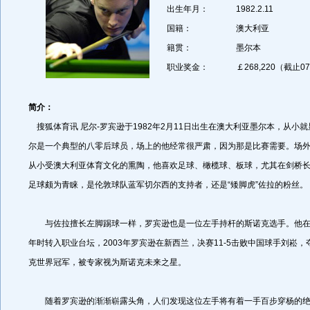
出生年月：
1982.2.11
国籍：
澳大利亚
籍贯：
墨尔本
职业奖金：
￡268,220（截止0
简介：
搜狐体育讯 尼尔-罗宾逊于1982年2月11日出生在澳大利亚墨尔本，从小
尔是一个典型的八零后球员，场上的他经常很严肃，因为那是比赛需要。场
从小受澳大利亚体育文化的熏陶，他喜欢足球、橄榄球、板球，尤其在剑桥
足球颇为青睐，是伦敦球队蓝军切尔西的支持者，还是“矮脚虎”佐拉的粉丝。
与佐拉擅长左脚踢球一样，罗宾逊也是一位左手持杆的斯诺克选手。他在16
年时转入职业台坛，2003年罗宾逊在新西兰，决赛11-5击败中国球手刘崧，
克世界冠军，被专家视为斯诺克未来之星。
随着罗宾逊的渐渐崭露头角，人们发现这位左手将有着一手百步穿杨的绝