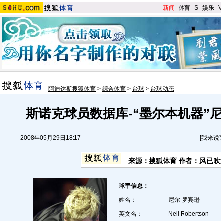
新闻
-
体育
-
S
-
娱乐
-
阿迪达斯搜狐体育
>
综合体育
>
台球
>
台球动态
斯诺克球员数据库-“墨尔本机器”尼
2008年05月29日18:17
[
我来说
来源：搜狐体育 作者：风已吹
球手信息：
姓名：
尼尔-罗宾逊
英文名：
Neil Robertson