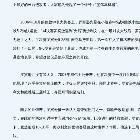
上最好的长台进攻者，大家也为他起了一个外号：“墨尔本机器”。
2006年10月的伦敦钟表大奖赛上，罗宾逊先是在小组赛中5战4胜以小
以5-2淘汰诺曼。1/4决赛罗宾逊遇到“火箭”奥沙利文，在一场对攻大战后，罗
无还手之力。半决赛罗宾逊6-2战胜麦克马努斯后，第一次打入了排名赛的决
普打了十四局，9-5罗宾逊笑到了最后，也成为第一位夺得排名赛冠军的南半
谦虚地表示，希望这仅仅是他夺冠之路的开始。
罗宾逊并没有等太久，2007年威尔士公开赛，他在决赛中一度以6-8落后
他展现了超乎寻常的抗压能力，连扳三局逆转夺冠。那届比赛中，罗宾逊先
利文和戴维斯三届球王，夺冠可谓实至名归。
随后的世锦赛，罗宾逊被一致认为是夺冠热门之一。首轮击败瑞恩-戴，
文，在此前的两次相遇中罗宾逊均令“火箭”蒙羞。比赛进行的精彩激烈，罗宾逊
下，竟然追成10-10平，奥沙利文的世锦赛经验这时发挥了作用。他连下三局，
汰。