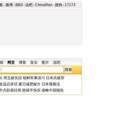
客
-
微博
-
BBS
-
说吧
-
ChinaRen
-
搜狗
-
17173
闻
网页
博客
音乐
图片
说吧
长
邓玉娇失踪
朝鲜军事演习
日本兵赎罪
改温总讲话
夏日减肥秘方
日本瘦脸法
中共卧底结局
慈禧不快乐
侵略中国报告