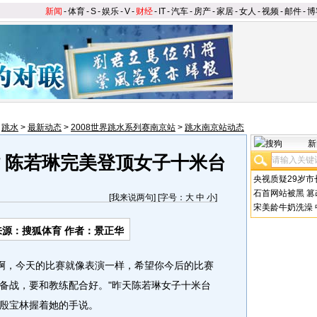
新闻
-
体育
-
S
-
娱乐
-
V
-
财经
-
IT
-
汽车
-
房产
-
家居
-
女人
-
视频
-
邮件
-
博
>
跳水
>
最新动态
>
2008世界跳水系列赛南京站
>
跳水南京站动态
新
站 陈若琳完美登顶女子十米台
央视质疑29岁市
石首网站被黑
篡
[
我来说两句
] [字号：
大
中
小
]
宋美龄牛奶洗澡
来源：搜狐体育 作者：景正华
啊，今天的比赛就像表演一样，希望你今后的比赛
备战，要和教练配合好。"昨天陈若琳女子十米台
殷宝林握着她的手说。