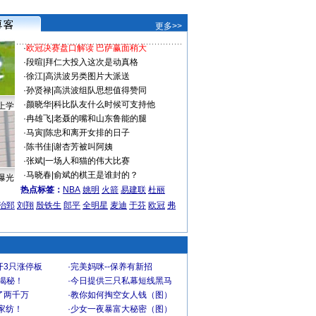
更多>>
·
欧冠决赛盘口解读 巴萨赢面稍大
·
段暄
|
拜仁大投入这次是动真格
·
徐江
|
高洪波另类图片大派送
·
孙贤禄
|
高洪波组队思想值得赞同
·
颜晓华
|
科比队友什么时候可支持他
上学
·
冉雄飞
|
老聂的嘴和山东鲁能的腿
·
马寅
|
陈忠和离开女排的日子
·
陈书佳
|
谢杏芳被叫阿姨
·
张斌
|
一场人和猫的伟大比赛
·
马晓春
|
俞斌的棋王是谁封的？
曝光
热点标签：
NBA
姚明
火箭
易建联
杜丽
治郅
刘翔
殷铁生
郎平
全明星
麦迪
于芬
欧冠
弗
开3只涨停板
·
完美妈咪--保养有新招
大揭秘！
·
今日提供三只私幕短线黑马
了两千万
·
教你如何掏空女人钱（图）
家纺！
·
少女一夜暴富大秘密（图）