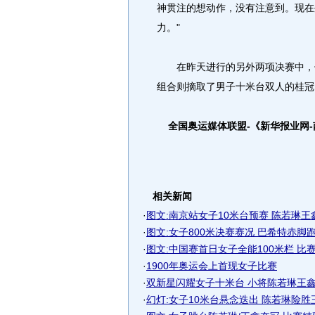
神贯注的想动作，没有注意到。现在
力。"
在昨天进行的另外两项决赛中，何
组合则摘取了男子十米台双人的桂
全国奥运媒体联盟-《新华报业网
相关新闻
·
图文:南京站女子10米台预赛 陈若琳王
·
图文:女子800米决赛赛况 巴希特赤脚
·
图文:中国赛首日女子全能100米栏 比
·
1900年奥运会上首现女子比赛
·
双新星闪耀女子十米台 小将陈若琳王鑫08
·
幻灯:女子10米台悬念迭出 陈若琳险胜