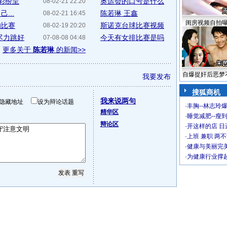
精彩纷呈
奥运会的口号是什么
08-02-21 22:20
...
陈若琳 王鑫
08-02-21 16:45
闺房视频自拍
响比赛
斯诺克台球比赛视频
08-02-19 20:20
尽力跳好
今天有女排比赛是吗
07-08-08 04:48
更多关于
陈若琳
的新闻>>
自爆捉奸后恶梦
我要发布
搜狐商机
我来说两句
隐藏地址
设为辩论话题
·
丰胸--林志玲
精华区
·
睡觉减肥--瘦到
辩论区
·
开这样的店 日进
·
上班 兼职 两
·
健康与美丽完
·
为健康行业撑