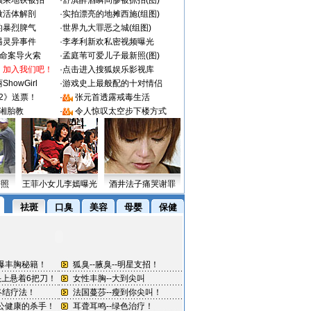
颜乘地铁被拍
·
舒淇醉酒瞬间惨被抓拍(图)
做活体解剖
·
实拍漂亮的地摊西施(组图)
的暴烈脾气
·
世界九大罪恶之城(组图)
遇灵异事件
·
李孝利新欢私密视频曝光
成命案导火索
·
孟庭苇可爱儿子最新照(图)
：加入我们吧！
·
点击进入搜狐娱乐影视库
howGirl
·
游戏史上最般配的十对情侣
2》送票！
·
张元首透露戒毒生活
湘胎教
·
令人惊叹太空步下楼方式
密照
王菲小女儿李嫣曝光
酒井法子痛哭谢罪