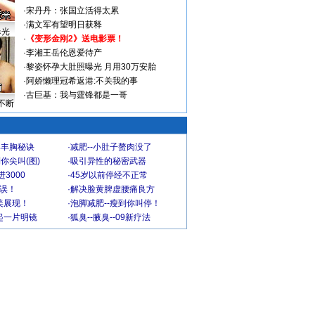
·
宋丹丹：张国立活得太累
·
满文军有望明日获释
曝光
·
《变形金刚2》送电影票！
·
李湘王岳伦恩爱待产
·
黎姿怀孕大肚照曝光 月用30万安胎
·
阿娇懒理冠希返港:不关我的事
·
古巨基：我与霆锋都是一哥
不断
爆丰胸秘诀
·
减肥--小肚子赘肉没了
你尖叫(图)
·
吸引异性的秘密武器
3000
·
45岁以前停经不正常
不误！
·
解决脸黄脾虚腰痛良方
美展现！
·
泡脚减肥--瘦到你叫停！
起一片明镜
·
狐臭--腋臭--09新疗法