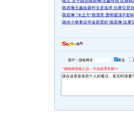
·
图文:女子跳台陈若琳/王鑫夺冠 比赛
·
陈若琳王鑫命题作文是追求 比赛仅是自己
·
陈若琳:"水立方"很漂亮 透明屋顶不影
·
跳水小将奥运夺金前景好 陈若琳:比赛
用户：
匿名
*搜狗拼音输入法，中文处理专家>>