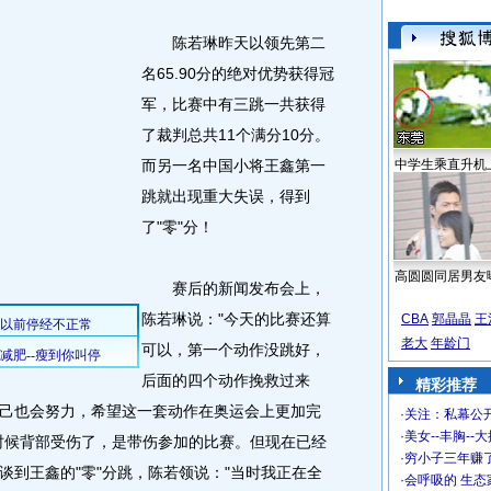
陈若琳昨天以领先第二
名65.90分的绝对优势获得冠
军，比赛中有三跳一共获得
了裁判总共11个满分10分。
而另一名中国小将王鑫第一
中学生乘直升机
跳就出现重大失误，得到
了"零"分！
高圆圆同居男友
赛后的新闻发布会上，
陈若琳说："今天的比赛还算
CBA
郭晶晶
王
老大
年龄门
可以，第一个动作没跳好，
后面的四个动作挽救过来
精彩推荐
己也会努力，希望这一套动作在奥运会上更加完
·
关注：私幕公
·
美女--丰胸--
时候背部受伤了，是带伤参加的比赛。但现在已经
·
穷小子三年赚
谈到王鑫的"零"分跳，陈若领说："当时我正在全
·
会呼吸的 生态