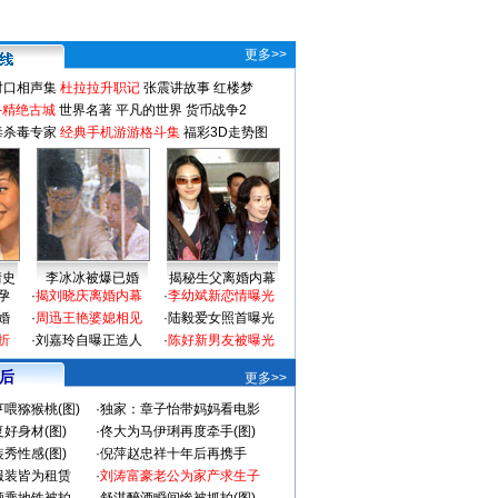
更多>>
对口相声集
杜拉拉升职记
张震讲故事
红楼梦
-精绝古城
世界名著
平凡的世界
货币战争2
毒杀毒专家
经典手机游游格斗集
福彩3D走势图
情史
李冰冰被爆已婚
揭秘生父离婚内幕
孕
·
揭刘晓庆离婚内幕
·
李幼斌新恋情曝光
婚
·
周迅王艳婆媳相见
·
陆毅爱女照首曝光
折
·
刘嘉玲自曝正造人
·
陈好新男友被曝光
 后
更多>>
喂猕猴桃(图)
·
独家：章子怡带妈妈看电影
好身材(图)
·
佟大为马伊琍再度牵手(图)
秀性感(图)
·
倪萍赵忠祥十年后再携手
服装皆为租赁
·
刘涛富豪老公为家产求生子