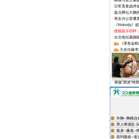
·
姚晨与老公素
·
日军竟拿战俘
·
盘点网坛大腕
·
美女办公室遭
·
《Nobody》
·
搜狐娱乐招聘
·
台北电玩展靓丽S
·
《变形金刚
·
王岳伦爆李
新版“西游”绝