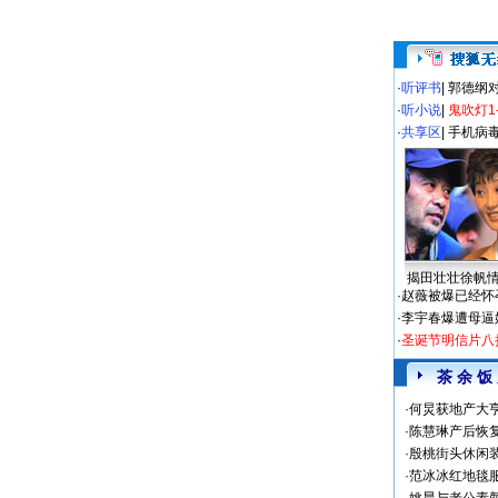
·
听评书
|
郭德纲
·
听小说
|
鬼吹灯1
·
共享区
|
手机病
揭田壮壮徐帆
·
赵薇被爆已经怀
·
李宇春爆遭母逼
·
圣诞节明信片八
茶 余 饭
·
何炅获地产大亨
·
陈慧琳产后恢复
·
殷桃街头休闲装
·
范冰冰红地毯