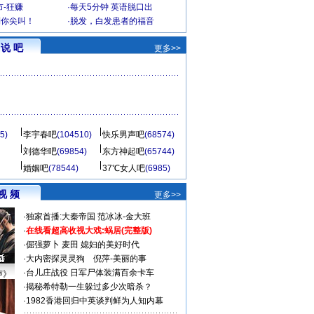
-狂赚
·
每天5分钟 英语脱口出
到你尖叫！
·
脱发，白发患者的福音
说 吧
更多>>
5)
李宇春吧
(104510)
快乐男声吧
(68574)
刘德华吧
(69854)
东方神起吧
(65744)
婚姻吧
(78544)
37℃女人吧
(6985)
视 频
更多>>
·
独家首播:大秦帝国
范冰冰-金大班
·
在线看超高收视大戏:
蜗居(完整版)
·
倔强萝卜
麦田
媳妇的美好时代
·
大内密探灵灵狗
倪萍-美丽的事
·
台儿庄战役 日军尸体装满百余卡车
声》
·
揭秘希特勒一生躲过多少次暗杀？
·
1982香港回归中英谈判鲜为人知内幕