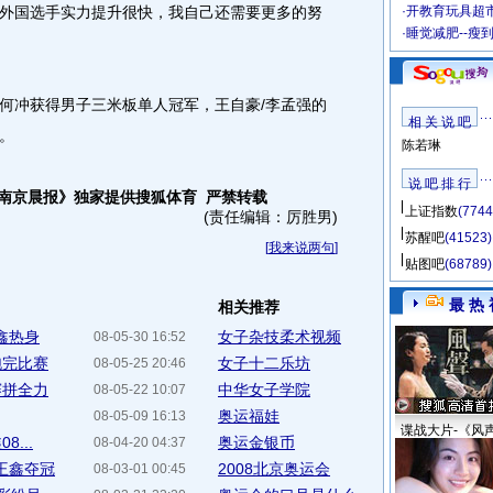
外国选手实力提升很快，我自己还需要更多的努
·
开教育玩具超市
·
睡觉减肥--瘦
冲获得男子三米板单人冠军，王自豪/李孟强的
相 关 说 吧
冠。
陈若琳
说 吧 排 行
-南京晨报》独家提供搜狐体育 严禁转载
上证指数
(7744
(责任编辑：厉胜男)
苏醒吧
(41523)
[
我来说两句
]
贴图吧
(68789)
最 热 
相关推荐
鑫热身
女子杂技柔术视频
08-05-30 16:52
跑完比赛
女子十二乐坊
08-05-25 20:46
赛拼全力
中华女子学院
08-05-22 10:07
奥运福娃
08-05-09 16:13
谍战大片-《风
...
奥运金银币
08-04-20 04:37
王鑫夺冠
2008北京奥运会
08-03-01 00:45