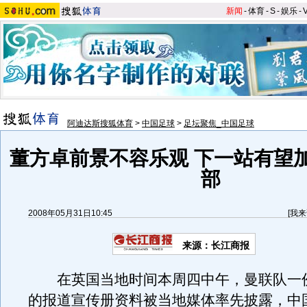
新闻
-
体育
-
S
-
娱乐
-
阿迪达斯搜狐体育
>
中国足球
>
足坛聚焦_中国足球
董方卓前景不容乐观 下一站有望
部
2008年05月31日10:45
[
我来
来源：长江商报
在英国当地时间本周四中午，曼联队一
的报道宣传册资料被当地媒体率先披露，中