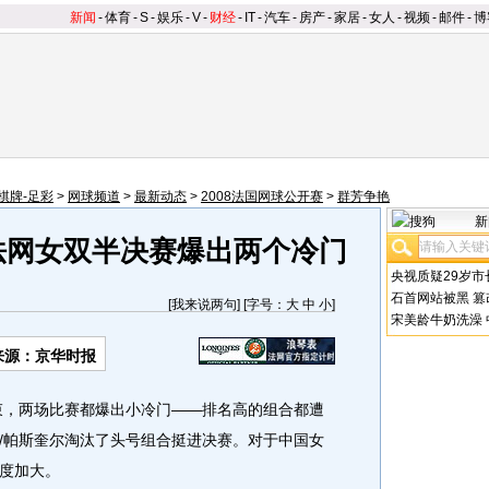
新闻
-
体育
-
S
-
娱乐
-
V
-
财经
-
IT
-
汽车
-
房产
-
家居
-
女人
-
视频
-
邮件
-
博
棋牌-足彩
>
网球频道
>
最新动态
>
2008法国网球公开赛
>
群芳争艳
新
法网女双半决赛爆出两个冷门
央视质疑29岁市
石首网站被黑
篡
[
我来说两句
] [字号：
大
中
小
]
宋美龄牛奶洗澡
来源：京华时报
，两场比赛都爆出小冷门——排名高的组合都遭
/帕斯奎尔淘汰了头号组合挺进决赛。对于中国女
度加大。