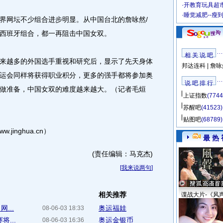
·
开教育玩具超市
·
睡觉减肥--瘦
网坛不少组合进步明显。从中国台北的詹咏然/
西班牙组合，都一再阻击中国女双。
相 关 说 吧
越多的外国选手重视和研究后，显示了先天身体
邦达连科
|
詹咏
运会同样将获得职业积分，更多的强手都将参加奥
说 吧 排 行
做准备，中国女双的难度越来越大。（记者毛烜
上证指数
(7744
苏醒吧
(41523)
贴图吧
(68789)
nghua.cn）
最 热 
(责任编辑：马克杰)
[
我来说两句
]
相关推荐
谍战大片-《风
...
奥运福娃
08-06-03 18:33
...
奥运金银币
08-06-03 16:36