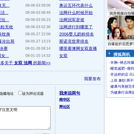
...
奥运五环代表什么
08-06-03 09:06
...
法网什么时候开始
08-06-03 08:49
闺房视频自拍
...
法网冠军是谁
08-06-03 06:23
颗粒无收
法网进行到哪里了
08-06-03 02:36
科纹身
2006婴儿奶粉排名
08-05-27 22:08
爆冷出局
斯诺克世界排名
08-05-27 13:23
自爆捉奸后恶梦
缘决赛
哪里看澳网女双直播
08-01-26 08:14
搜狐商机
...
女双
08-01-25 14:32
更多关于
女双 法网
的新闻>>
·
丰胸--林志玲
·
睡觉减肥--瘦到
·
开这样的店 日进
我要发布
·
上班 兼职 两
·
健康与美丽完
·
为健康行业撑
我来说两句
隐藏地址
设为辩论话题
精华区
辩论区