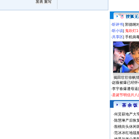
·
听评书
|
郭德纲
·
听小说
|
鬼吹灯1
·
共享区
|
手机病
揭田壮壮徐帆
·
赵薇被爆已经怀
·
李宇春爆遭母逼
·
圣诞节明信片八
茶 余 饭
·
何炅获地产大亨
·
陈慧琳产后恢复
·
殷桃街头休闲装
·
范冰冰红地毯