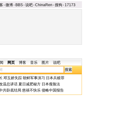
客
-
微博
-
BBS
-
说吧
-
ChinaRen
-
搜狗
-
17173
闻
网页
博客
音乐
图片
说吧
长
邓玉娇失踪
朝鲜军事演习
日本兵赎罪
改温总讲话
夏日减肥秘方
日本瘦脸法
中共卧底结局
慈禧不快乐
侵略中国报告