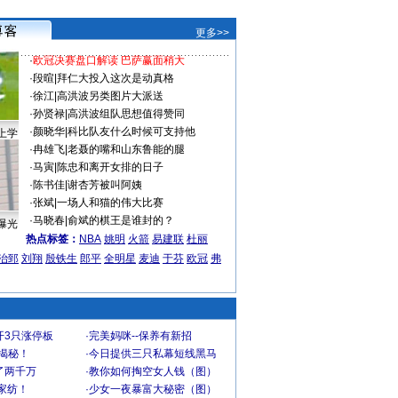
更多>>
·
欧冠决赛盘口解读 巴萨赢面稍大
·
段暄
|
拜仁大投入这次是动真格
·
徐江
|
高洪波另类图片大派送
·
孙贤禄
|
高洪波组队思想值得赞同
·
颜晓华
|
科比队友什么时候可支持他
上学
·
冉雄飞
|
老聂的嘴和山东鲁能的腿
·
马寅
|
陈忠和离开女排的日子
·
陈书佳
|
谢杏芳被叫阿姨
·
张斌
|
一场人和猫的伟大比赛
·
马晓春
|
俞斌的棋王是谁封的？
曝光
热点标签：
NBA
姚明
火箭
易建联
杜丽
治郅
刘翔
殷铁生
郎平
全明星
麦迪
于芬
欧冠
弗
开3只涨停板
·
完美妈咪--保养有新招
大揭秘！
·
今日提供三只私幕短线黑马
了两千万
·
教你如何掏空女人钱（图）
家纺！
·
少女一夜暴富大秘密（图）