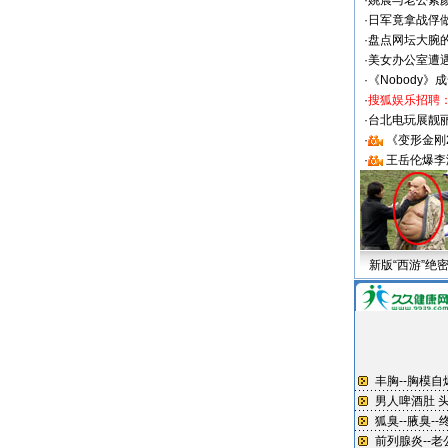
·
姚晨与老公素
·
日军竟拿战俘
·
盘点网坛大腕
·
美女办公室遭
·
《Nobody》
·
搜狐娱乐招聘
·
台北电玩展靓丽S
·
《变形金刚
·
王岳伦爆李
新版“西游”绝