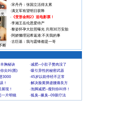
·
宋丹丹：张国立活得太累
·
满文军有望明日获释
曝光
·
《变形金刚2》送电影票！
·
李湘王岳伦恩爱待产
·
黎姿怀孕大肚照曝光 月用30万安胎
·
阿娇懒理冠希返港:不关我的事
·
古巨基：我与霆锋都是一哥
不断
爆丰胸秘诀
·
减肥--小肚子赘肉没了
你尖叫(图)
·
吸引异性的秘密武器
3000
·
45岁以前停经不正常
不误！
·
解决脸黄脾虚腰痛良方
美展现！
·
泡脚减肥--瘦到你叫停！
起一片明镜
·
狐臭--腋臭--09新疗法