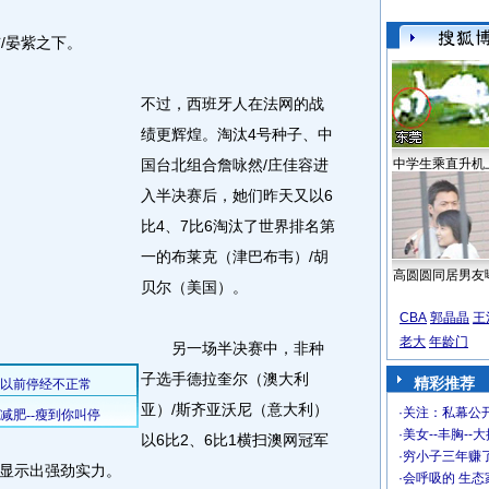
/晏紫之下。
不过，西班牙人在法网的战
绩更辉煌。淘汰4号种子、中
国台北组合詹咏然/庄佳容进
中学生乘直升机
入半决赛后，她们昨天又以6
比4、7比6淘汰了世界排名第
一的布莱克（津巴布韦）/胡
高圆圆同居男友
贝尔（美国）。
CBA
郭晶晶
王
老大
年龄门
另一场半决赛中，非种
子选手德拉奎尔（澳大利
精彩推荐
亚）/斯齐亚沃尼（意大利）
·
关注：私幕公
·
美女--丰胸--
以6比2、6比1横扫澳网冠军
·
穷小子三年赚
显示出强劲实力。
·
会呼吸的 生态