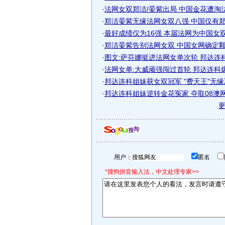
·
法网女双郑洁/晏紫出局 中国金花遭淘汰无
·
郑洁晏紫无缘法网女双八强 中国仅有郑洁
·
最好成绩仅为16强 本届法网为中国女双拉
·
郑洁晏紫告别法网女双 中国女网确定
·
图文:萨芬娜挺进法网女单次轮 邦达连
·
法网女单:大威顽强闯过首轮 邦达连科
·
邦达连科姐妹获女双冠军 "费天王"无
·
邦达连科姐妹逆转金花冤家 夺取08澳网女
用户：
匿名
*搜狗拼音输入法，中文处理专家>>