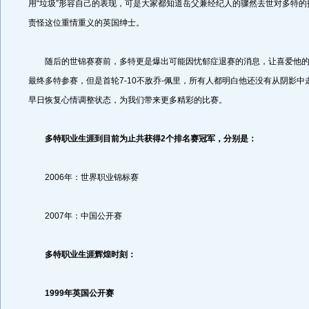
用“垃圾”形容自己的表现，可是大家都知道岳父兼经纪人的骤然去世对多特
责怪这位重情重义的英国绅士。
随后的世锦赛赛前，多特更是爆出可能因忧郁症退赛的消息，让喜爱他的
最终多特参赛，但是首轮7-10不敌乔-佩里，所有人都明白他还没有从阴影
早日恢复心情调整状态，为我们带来更多精彩的比赛。
多特职业生涯到目前为止共获得2个排名赛冠军，分别是：
2006年：世界职业锦标赛
2007年：中国公开赛
多特职业生涯辉煌时刻：
1999年英国公开赛