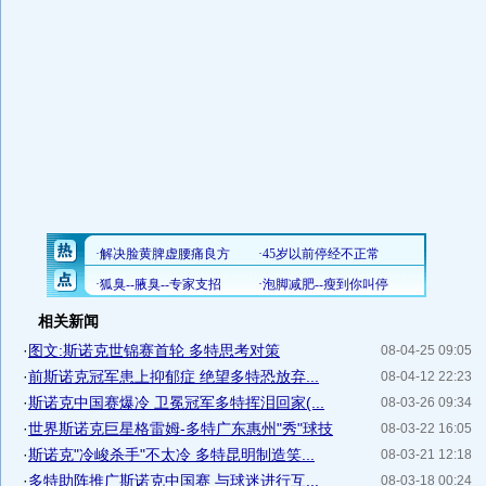
相关新闻
·
图文:斯诺克世锦赛首轮 多特思考对策
08-04-25 09:05
·
前斯诺克冠军患上抑郁症 绝望多特恐放弃...
08-04-12 22:23
·
斯诺克中国赛爆冷 卫冕冠军多特挥泪回家(...
08-03-26 09:34
·
世界斯诺克巨星格雷姆-多特广东惠州"秀"球技
08-03-22 16:05
·
斯诺克"冷峻杀手"不太冷 多特昆明制造笑...
08-03-21 12:18
·
多特助阵推广斯诺克中国赛 与球迷进行互...
08-03-18 00:24