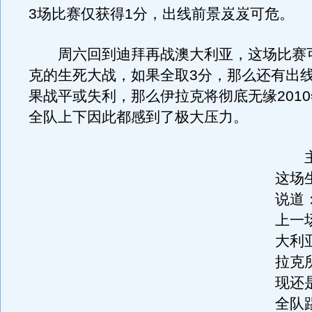
3场比赛仅获得1分，出线前景岌岌可危。
周六回到迪拜再战澳大利亚，这场比赛
克的生死大战，如果全取3分，那么还有出
果战平或失利，那么伊拉克将彻底无缘201
全队上下因此都感到了极大压力。
主
这场
说道
上一
大利
拉克
现还
全队