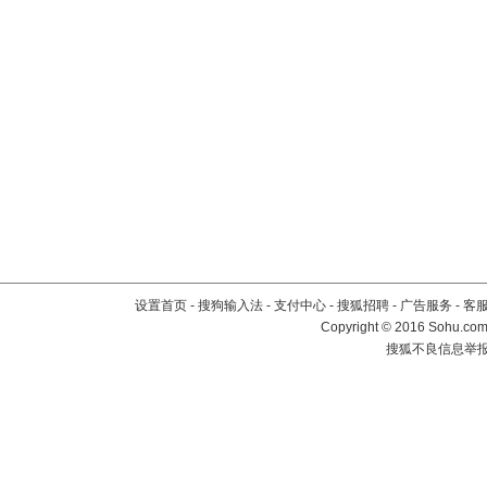
设置首页
-
搜狗输入法
-
支付中心
-
搜狐招聘
-
广告服务
-
客
Copyright
©
2016 Sohu.com 
搜狐不良信息举