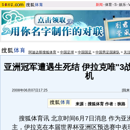
新闻
-
体育
-
S
-
娱乐
-
阿迪达斯搜狐体育
>
中国足球
>
中国国足
>
中国男足国家队
>
关
亚洲冠军遭遇生死结 伊拉克唯"3
机
2008年06月07日17:25
[
我来
来源：搜狐体育 作者：狭路
搜狐体育讯 北京时间6月7日消息 作为亚
主，伊拉克在本届世界杯亚洲区预选赛中表