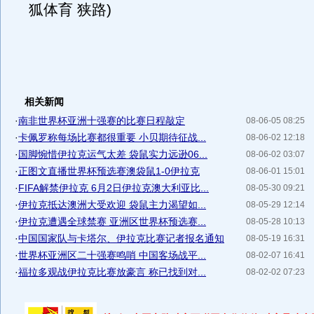
狐体育 狭路)
相关新闻
·
南非世界杯亚洲十强赛的比赛日程敲定
08-06-05 08:25
·
卡佩罗称每场比赛都很重要 小贝期待征战...
08-06-02 12:18
·
国脚惋惜伊拉克运气太差 袋鼠实力远逊06...
08-06-02 03:07
·
正图文直播世界杯预选赛澳袋鼠1-0伊拉克
08-06-01 15:01
·
FIFA解禁伊拉克 6月2日伊拉克澳大利亚比...
08-05-30 09:21
·
伊拉克抵达澳洲大受欢迎 袋鼠主力渴望如...
08-05-29 12:14
·
伊拉克遭遇全球禁赛 亚洲区世界杯预选赛...
08-05-28 10:13
·
中国国家队与卡塔尔、伊拉克比赛记者报名通知
08-05-19 16:31
·
世界杯亚洲区二十强赛鸣哨 中国客场战平...
08-02-07 16:41
·
福拉多观战伊拉克比赛放豪言 称已找到对...
08-02-02 07:23