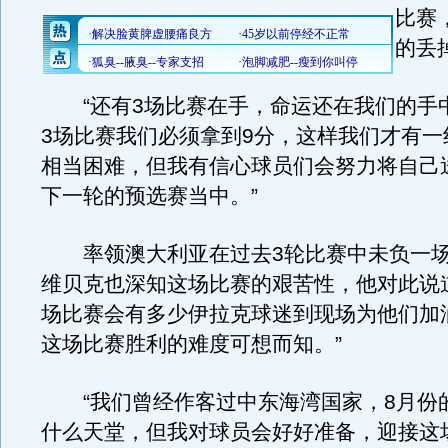
比赛
的丢
“还有3场比赛在手，命运还在我们的手
3场比赛我们必须拿到9分，这样我们才有一
相当困难，但我有信心球员们会努力将自己
下一轮的预选赛当中。”
率领澳大利亚在过去3轮比赛中未负一场
维贝克也深知这场比赛的艰苦性，他对此说
场比赛会有多少伊拉克球迷到现场为他们加
这场比赛胜利的难度可想而知。”
“我们曾经作客过中东海湾国家，8月份
什么天堂，但我对球员会好好准备，迎接这场