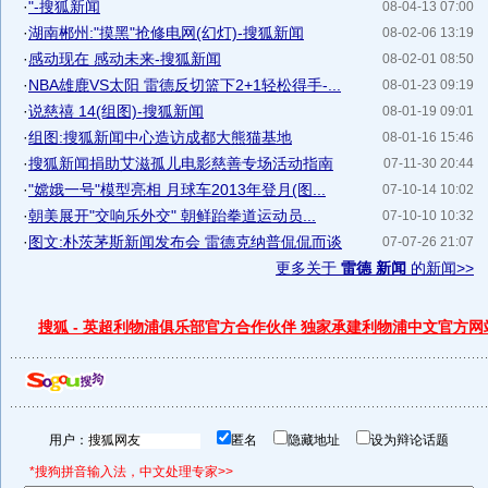
·
"-搜狐新闻
08-04-13 07:00
·
湖南郴州:"摸黑"抢修电网(幻灯)-搜狐新闻
08-02-06 13:19
·
感动现在 感动未来-搜狐新闻
08-02-01 08:50
·
NBA雄鹿VS太阳 雷德反切篮下2+1轻松得手-...
08-01-23 09:19
·
说慈禧 14(组图)-搜狐新闻
08-01-19 09:01
·
组图:搜狐新闻中心造访成都大熊猫基地
08-01-16 15:46
·
搜狐新闻捐助艾滋孤儿电影慈善专场活动指南
07-11-30 20:44
·
"嫦娥一号"模型亮相 月球车2013年登月(图...
07-10-14 10:02
·
朝美展开"交响乐外交" 朝鲜跆拳道运动员...
07-10-10 10:32
·
图文:朴茨茅斯新闻发布会 雷德克纳普侃侃而谈
07-07-26 21:07
更多关于
雷德 新闻
的新闻>>
搜狐 - 英超利物浦俱乐部官方合作伙伴 独家承建利物浦中文官方网
用户：
匿名
隐藏地址
设为辩论话题
*搜狗拼音输入法，中文处理专家>>