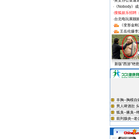
·
美女办公室遭
·
《Nobody》
·
搜狐娱乐招聘
·
台北电玩展靓丽S
·
《变形金刚
·
王岳伦爆李
新版“西游”绝