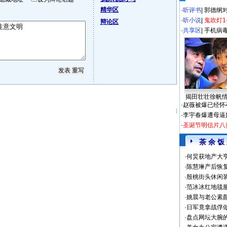
精华区
·
听评书
|
郭德纲
·
听小说
|
鬼吹灯1
辩论区
·
共享区
|
手机病
揭田壮壮徐帆
·
赵薇被爆已经怀
·
李宇春爆遭母逼
·
圣诞节明信片八
茶 余 饭
·
何炅获地产大亨
·
陈慧琳产后恢复
·
殷桃街头休闲装
·
范冰冰红地毯
·
姚晨与老公素
·
日军竟拿战俘
·
盘点网坛大腕