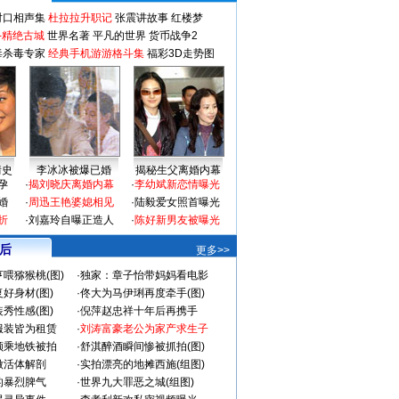
对口相声集
杜拉拉升职记
张震讲故事
红楼梦
-精绝古城
世界名著
平凡的世界
货币战争2
毒杀毒专家
经典手机游游格斗集
福彩3D走势图
情史
李冰冰被爆已婚
揭秘生父离婚内幕
孕
·
揭刘晓庆离婚内幕
·
李幼斌新恋情曝光
婚
·
周迅王艳婆媳相见
·
陆毅爱女照首曝光
折
·
刘嘉玲自曝正造人
·
陈好新男友被曝光
 后
更多>>
喂猕猴桃(图)
·
独家：章子怡带妈妈看电影
好身材(图)
·
佟大为马伊琍再度牵手(图)
秀性感(图)
·
倪萍赵忠祥十年后再携手
服装皆为租赁
·
刘涛富豪老公为家产求生子
颜乘地铁被拍
·
舒淇醉酒瞬间惨被抓拍(图)
做活体解剖
·
实拍漂亮的地摊西施(组图)
的暴烈脾气
·
世界九大罪恶之城(组图)