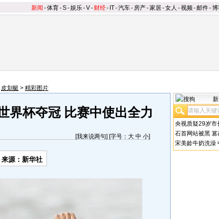
新闻
-
体育
-
S
-
娱乐
-
V
-
财经
-
IT
-
汽车
-
房产
-
家居
-
女人
-
视频
-
邮件
-
博
>
皮划艇
>
精彩图片
新
军世界杯夺冠 比赛中使出全力
央视质疑29岁市
石首网站被黑
篡
[
我来说两句
] [字号：
大
中
小
]
宋美龄牛奶洗澡
来源：新华社