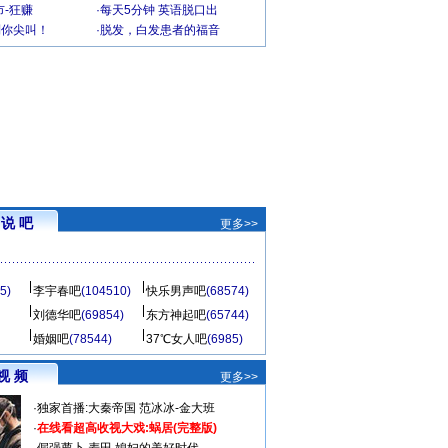
-狂赚
·
每天5分钟 英语脱口出
到你尖叫！
·
脱发，白发患者的福音
说 吧
更多>>
5)
李宇春吧
(104510)
快乐男声吧
(68574)
刘德华吧
(69854)
东方神起吧
(65744)
婚姻吧
(78544)
37℃女人吧
(6985)
视 频
更多>>
·
独家首播:大秦帝国
范冰冰-金大班
·
在线看超高收视大戏:
蜗居(完整版)