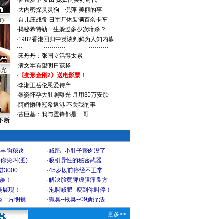
·
倔强萝卜
麦田
媳妇的美好时代
·
大内密探灵灵狗
倪萍-美丽的事
·
台儿庄战役 日军尸体装满百余卡车
声》
·
揭秘希特勒一生躲过多少次暗杀？
·
1982香港回归中英谈判鲜为人知内幕
·
宋丹丹：张国立活得太累
·
满文军有望明日获释
曝光
·
《变形金刚2》送电影票！
·
李湘王岳伦恩爱待产
·
黎姿怀孕大肚照曝光 月用30万安胎
·
阿娇懒理冠希返港:不关我的事
·
古巨基：我与霆锋都是一哥
不断
爆丰胸秘诀
·
减肥--小肚子赘肉没了
你尖叫(图)
·
吸引异性的秘密武器
3000
·
45岁以前停经不正常
不误！
·
解决脸黄脾虚腰痛良方
美展现！
·
泡脚减肥--瘦到你叫停！
起一片明镜
·
狐臭--腋臭--09新疗法
更多>>