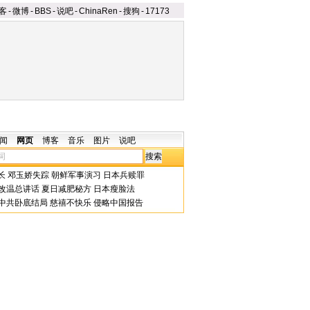
客
-
微博
-
BBS
-
说吧
-
ChinaRen
-
搜狗
-
17173
闻
网页
博客
音乐
图片
说吧
长
邓玉娇失踪
朝鲜军事演习
日本兵赎罪
改温总讲话
夏日减肥秘方
日本瘦脸法
中共卧底结局
慈禧不快乐
侵略中国报告