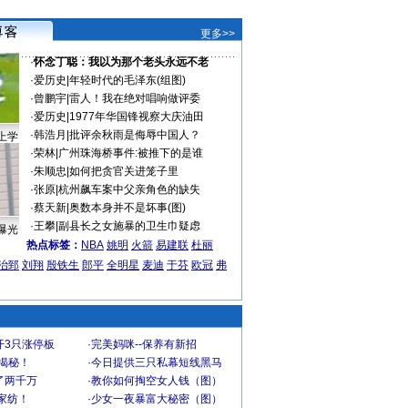
更多>>
·
怀念丁聪：我以为那个老头永远不老
·
爱历史
|
年轻时代的毛泽东(组图)
·
曾鹏宇
|
雷人！我在绝对唱响做评委
·
爱历史
|
1977年华国锋视察大庆油田
·
韩浩月
|
批评余秋雨是侮辱中国人？
上学
·
荣林
|
广州珠海桥事件:被推下的是谁
·
朱顺忠
|
如何把贪官关进笼子里
·
张原
|
杭州飙车案中父亲角色的缺失
·
蔡天新
|
奥数本身并不是坏事(图)
·
王攀
|
副县长之女施暴的卫生巾疑虑
曝光
热点标签：
NBA
姚明
火箭
易建联
杜丽
治郅
刘翔
殷铁生
郎平
全明星
麦迪
于芬
欧冠
弗
开3只涨停板
·
完美妈咪--保养有新招
大揭秘！
·
今日提供三只私幕短线黑马
了两千万
·
教你如何掏空女人钱（图）
家纺！
·
少女一夜暴富大秘密（图）