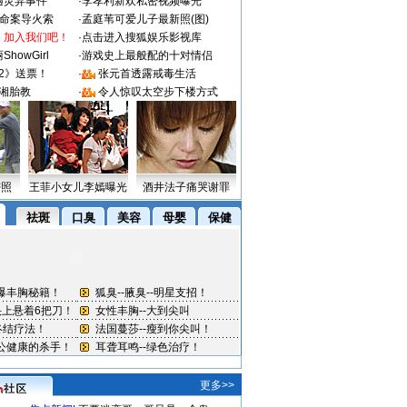
遇灵异事件
·
李孝利新欢私密视频曝光
成命案导火索
·
孟庭苇可爱儿子最新照(图)
：加入我们吧！
·
点击进入搜狐娱乐影视库
howGirl
·
游戏史上最般配的十对情侣
2》送票！
·
张元首透露戒毒生活
湘胎教
·
令人惊叹太空步下楼方式
密照
王菲小女儿李嫣曝光
酒井法子痛哭谢罪
更多>>