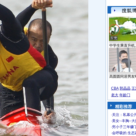
中学生乘直升机
高圆圆同居男友
CBA
郭晶晶
王
老大
年龄门
精彩推荐
·
关注：私幕公
·
美女--丰胸--
·
穷小子三年赚
·
会呼吸的 生态