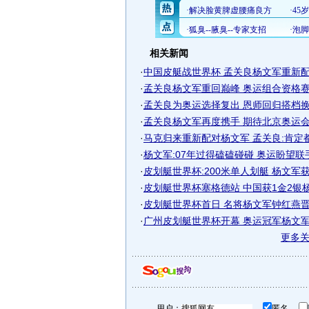
相关新闻
·
中国皮艇战世界杯 孟关良杨文军重新配合
·
孟关良杨文军重回巅峰 奥运组合资格赛夺
·
孟关良为奥运选择复出 恩师回归搭档换回
·
孟关良杨文军再度携手 期待北京奥运会再
·
马克归来重新配对杨文军 孟关良:肯定
·
杨文军:07年过得磕磕碰碰 奥运盼望联
·
皮划艇世界杯:200米单人划艇 杨文军
·
皮划艇世界杯塞格德站 中国获1金2银
·
皮划艇世界杯首日 名将杨文军钟红燕
·
广州皮划艇世界杯开幕 奥运冠军杨文军表
更多
用户：
匿名