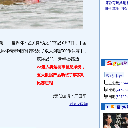
·
开教育玩具超市
·
睡觉减肥--瘦
皮划艇――世界杯：孟关良/杨文军夺冠 6月7日，中国
世界杯匈牙利塞格德站男子双人划艇500米决赛中，
获得冠军。 新华社/路透
>>进入奥运赛事信息系统，
五大数据产品助您了解实时
说 吧 排 行
比赛进程
上证指数
(7744
苏醒吧
(41523)
(责任编辑：严国平)
贴图吧
(68789)
[
我来说两句
]
最 热 