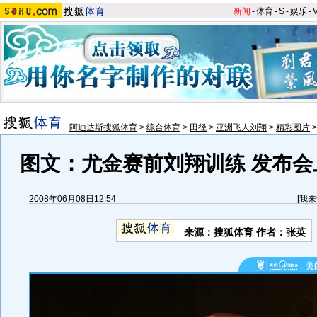
新闻
-
体育
-
S
-
娱乐
-
阿迪达斯搜狐体育
>
综合体育
>
田径
>
亚洲飞人刘翔
>
精彩图片
图文：尤金赛前刘翔训练 发布会
2008年06月08日12:54
[
我来
来源：搜狐体育 作者：张英