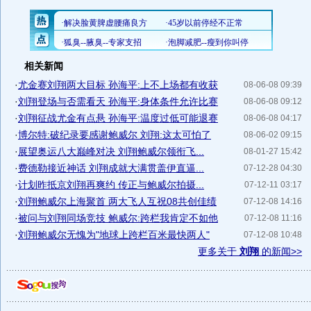
相关新闻
·
尤金赛刘翔两大目标 孙海平:上不上场都有收获
08-06-08 09:39
·
刘翔登场与否需看天 孙海平:身体条件允许比赛
08-06-08 09:12
·
刘翔征战尤金有点悬 孙海平:温度过低可能退赛
08-06-08 04:17
·
博尔特:破纪录要感谢鲍威尔 刘翔:这太可怕了
08-06-02 09:15
·
展望奥运八大巅峰对决 刘翔鲍威尔领衔飞...
08-01-27 15:42
·
费德勒接近神话 刘翔成就大满贯盖伊直逼...
07-12-28 04:30
·
计划昨抵京刘翔再爽约 传正与鲍威尔拍摄...
07-12-11 03:17
·
刘翔鲍威尔上海聚首 两大飞人互祝08共创佳绩
07-12-08 14:16
·
被问与刘翔同场竞技 鲍威尔:跨栏我肯定不如他
07-12-08 11:16
·
刘翔鲍威尔无愧为"地球上跨栏百米最快两人"
07-12-08 10:48
更多关于
刘翔
的新闻>>