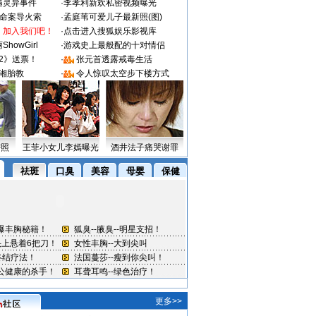
遇灵异事件
·
李孝利新欢私密视频曝光
成命案导火索
·
孟庭苇可爱儿子最新照(图)
：加入我们吧！
·
点击进入搜狐娱乐影视库
howGirl
·
游戏史上最般配的十对情侣
2》送票！
·
张元首透露戒毒生活
湘胎教
·
令人惊叹太空步下楼方式
密照
王菲小女儿李嫣曝光
酒井法子痛哭谢罪
更多>>