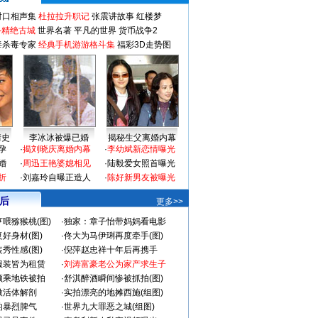
对口相声集
杜拉拉升职记
张震讲故事
红楼梦
-精绝古城
世界名著
平凡的世界
货币战争2
毒杀毒专家
经典手机游游格斗集
福彩3D走势图
情史
李冰冰被爆已婚
揭秘生父离婚内幕
孕
·
揭刘晓庆离婚内幕
·
李幼斌新恋情曝光
婚
·
周迅王艳婆媳相见
·
陆毅爱女照首曝光
折
·
刘嘉玲自曝正造人
·
陈好新男友被曝光
 后
更多>>
喂猕猴桃(图)
·
独家：章子怡带妈妈看电影
好身材(图)
·
佟大为马伊琍再度牵手(图)
秀性感(图)
·
倪萍赵忠祥十年后再携手
服装皆为租赁
·
刘涛富豪老公为家产求生子
颜乘地铁被拍
·
舒淇醉酒瞬间惨被抓拍(图)
做活体解剖
·
实拍漂亮的地摊西施(组图)
的暴烈脾气
·
世界九大罪恶之城(组图)