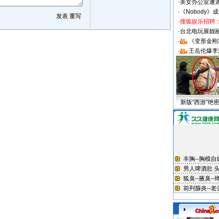
·
美女办公室遭
·
《Nobody》
·
搜狐娱乐招聘
·
台北电玩展靓丽S
·
《变形金刚
·
王岳伦爆李
新版“西游”绝