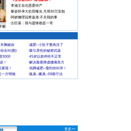
·
李湘王岳伦恩爱待产
·
黎姿怀孕大肚照曝光 月用30万安胎
·
阿娇懒理冠希返港:不关我的事
·
古巨基：我与霆锋都是一哥
不断
爆丰胸秘诀
·
减肥--小肚子赘肉没了
你尖叫(图)
·
吸引异性的秘密武器
3000
·
45岁以前停经不正常
不误！
·
解决脸黄脾虚腰痛良方
美展现！
·
泡脚减肥--瘦到你叫停！
起一片明镜
·
狐臭--腋臭--09新疗法
更多>>