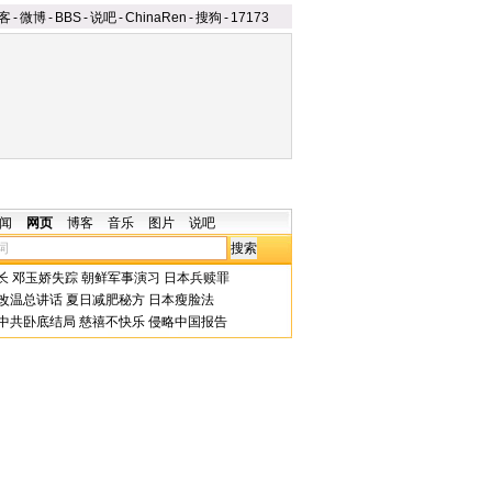
客
-
微博
-
BBS
-
说吧
-
ChinaRen
-
搜狗
-
17173
闻
网页
博客
音乐
图片
说吧
长
邓玉娇失踪
朝鲜军事演习
日本兵赎罪
改温总讲话
夏日减肥秘方
日本瘦脸法
中共卧底结局
慈禧不快乐
侵略中国报告