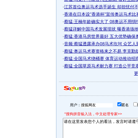
·
江苏首位奥运马术选手诞生 却担忧付不起
·
香港在日本设"香港杯"宣传奥运马术比赛
·
蔡猛:王楠年龄确实大了 08奥运不用惧
·
蔡猛详解中国马术发展现状 曝香港场地所
·
蔡猛:香港马房世界最好 五大优势确保
·
音频:蔡猛透露承办08马术坎坷 众艺人
·
蔡猛:奥运马术赛资格来之不易 李克勤
·
蔡猛:全国马术绕桶赛 体育运动推动招
·
蔡猛:全国草原马术耐力赛 打造公平竞
用户：
匿名
*搜狗拼音输入法，中文处理专家>>