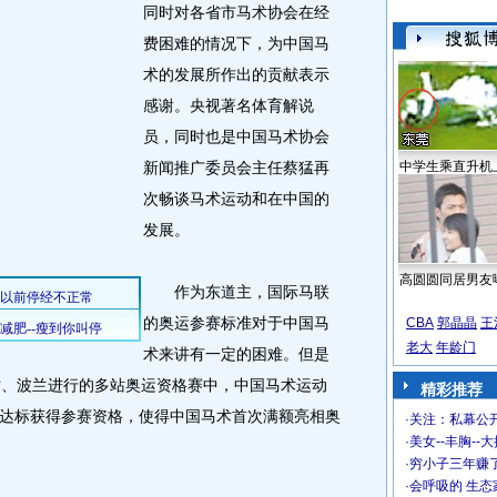
同时对各省市马术协会在经
费困难的情况下，为中国马
术的发展所作出的贡献表示
感谢。央视著名体育解说
员，同时也是中国马术协会
新闻推广委员会主任蔡猛再
中学生乘直升机
次畅谈马术运动和在中国的
发展。
高圆圆同居男友
作为东道主，国际马联
的奥运参赛标准对于中国马
CBA
郭晶晶
王
老大
年龄门
术来讲有一定的困难。但是
时、波兰进行的多站奥运资格赛中，中国马术运动
精彩推荐
达标获得参赛资格，使得中国马术首次满额亮相奥
·
关注：私幕公
·
美女--丰胸--
·
穷小子三年赚
·
会呼吸的 生态