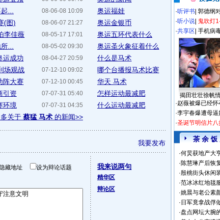
...
奥运福娃
08-06-08 10:09
·
听评书
|
郭德纲
·
听小说
|
鬼吹灯1
(图)
奥运金银币
08-06-07 21:27
·
共享区
|
手机病
怕李佳薇
奥运五环代表什么
08-05-17 17:01
...
奥运圣火象征着什么
08-05-02 09:30
奥运成功
什么是马术
08-04-27 20:59
到场观战
哪个台播报马术比赛
07-12-10 09:02
助阵大赛
华天 马术
07-12-10 00:45
商引资
怎样运动最减肥
07-07-31 05:40
揭田壮壮徐帆
·
赵薇被爆已经怀
赛环境
什么运动最减肥
07-07-31 04:35
·
李宇春爆遭母逼
更多关于
蔡猛 马术
的新闻>>
·
圣诞节明信片八
茶 余 饭
我要发布
·
何炅获地产大亨
·
陈慧琳产后恢复
我来说两句
隐藏地址
设为辩论话题
·
殷桃街头休闲装
精华区
·
范冰冰红地毯
辩论区
·
姚晨与老公素
·
日军竟拿战俘
·
盘点网坛大腕