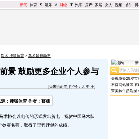
新闻
-
体育
-
S
-
娱乐
-
V
-
财经
-
IT
-
汽车
-
房产
-
家居
-
女人
-
视频
-
邮件
-
博
>
马术-搜狐体育
>
马术最新动态
新
前景 鼓励更多企业个人参与
央视质疑29岁市
石首网站被黑
篡
[
我来说两句
] [字号：
大
中
小
]
宋美龄牛奶洗澡
来源：搜狐体育 作者：蔡猛
中国马术协会以电传的形式发出贺电，祝贺中国马术队
个参赛名额，取得了里程碑似的成绩。