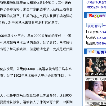
赛和场地障碍单人和团体共6个项目，其中来自
·
开教育玩具超市
·
睡觉减肥--瘦
舞步参赛资格，来自广东的选手华天获得三项赛资
西藏的黄祖平、江苏的赵志文四人获得了场地障碍
名额，对中国马术来讲具有划时代的意义。
说 吧 排 行
上证指数
(7744
0年马文化历史。早在2000多年前的汉代，中国
苏醒吧
(41523)
可见雕刻有马术活动的图画。到了唐代，马球盛行
贴图吧
(68789)
出现了舞马的表演。但是明清之后，尤其是近代因
最 热 
步发展。公元前668年古奥运会就出现了马车比
赛。到了1902年马术被列入奥运会比赛项目，得
谍战大片-《风
，但是中国马匹数量却是世界最多的，达到600
要用途从战争、运输转入了休闲体育方面，中国到
闺房视频自拍