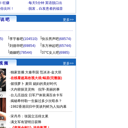
-狂赚
·
每天5分钟 英语脱口出
到你尖叫！
·
脱发，白发患者的福音
说 吧
更多>>
5)
李宇春吧
(104510)
快乐男声吧
(68574)
刘德华吧
(69854)
东方神起吧
(65744)
婚姻吧
(78544)
37℃女人吧
(6985)
视 频
更多>>
·
独家首播:大秦帝国
范冰冰-金大班
·
在线看超高收视大戏:
蜗居(完整版)
·
倔强萝卜
麦田
媳妇的美好时代
·
大内密探灵灵狗
倪萍-美丽的事
·
台儿庄战役 日军尸体装满百余卡车
声》
·
揭秘希特勒一生躲过多少次暗杀？
·
1982香港回归中英谈判鲜为人知内幕
·
宋丹丹：张国立活得太累
·
满文军有望明日获释
曝光
·
《变形金刚2》送电影票！