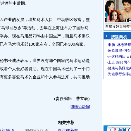
是过渡的中后期。
产业的发展，增加马术人口，带动牧区致富，整
自爆捉奸后恶梦
“马球回故乡”等活动，去年在上海还举办了国际马
举办。现在马用品70%由中国生产，而且马术俱乐
搜狐商机
已有马术俱乐部100家左右，全国已有300余家。
·
丰胸--林志玲
·
睡觉减肥--瘦到
·
开这样的店 日进
书长成庆表示，世界没有哪个国家的马术运动是
·
上班 兼职 两
·
健康与美丽完
或者个人爱好者资助。现在中国马术已到了一个门
·
为健康行业撑
有更多喜爱马术的企业和个人参与进来，共同推动
(责任编辑：曹立峤)
[
我来说两句
]
相关推荐
奥运登顶
奥运的新闻
08-06-09 00:46