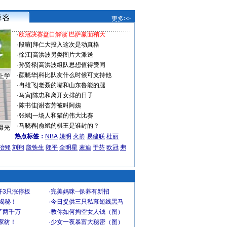
更多>>
·
欧冠决赛盘口解读 巴萨赢面稍大
·
段暄
|
拜仁大投入这次是动真格
·
徐江
|
高洪波另类图片大派送
·
孙贤禄
|
高洪波组队思想值得赞同
·
颜晓华
|
科比队友什么时候可支持他
上学
·
冉雄飞
|
老聂的嘴和山东鲁能的腿
·
马寅
|
陈忠和离开女排的日子
·
陈书佳
|
谢杏芳被叫阿姨
·
张斌
|
一场人和猫的伟大比赛
·
马晓春
|
俞斌的棋王是谁封的？
曝光
热点标签：
NBA
姚明
火箭
易建联
杜丽
治郅
刘翔
殷铁生
郎平
全明星
麦迪
于芬
欧冠
弗
开3只涨停板
·
完美妈咪--保养有新招
大揭秘！
·
今日提供三只私幕短线黑马
了两千万
·
教你如何掏空女人钱（图）
家纺！
·
少女一夜暴富大秘密（图）