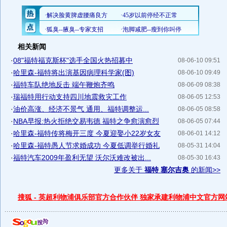
相关新闻
·
08"福特福克斯杯"选手全国火热招募中
08-06-10 09:51
·
哈里森-福特将出演基因病理科学家(图)
08-06-10 09:49
·
福特车队绝地反击 端午鞭炮齐鸣
08-06-09 08:38
·
瑞福特用行动支持四川地震救灾工作
08-06-05 12:53
·
油价高涨、经济不景气 通用、福特调整运...
08-06-05 08:58
·
NBA早报:热火拒绝交易韦德 福特之争愈演愈烈
08-06-05 07:44
·
哈里森-福特传将梅开三度 今夏迎娶小22岁女友
08-06-01 14:12
·
哈里森-福特愚人节求婚成功 今夏低调举行婚礼
08-05-31 14:04
·
福特汽车2009年盈利无望 沃尔沃难改被出...
08-05-30 16:43
更多关于
福特 塞尔吉奥
的新闻>>
搜狐 - 英超利物浦俱乐部官方合作伙伴 独家承建利物浦中文官方网