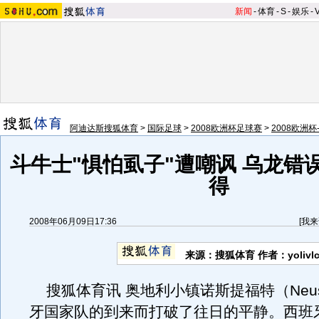
新闻
-
体育
-
S
-
娱乐
-
阿迪达斯搜狐体育
>
国际足球
>
2008欧洲杯足球赛
>
2008欧洲杯
斗牛士"惧怕虱子"遭嘲讽 乌龙错
得
2008年06月09日17:36
[
我来
来源：搜狐体育 作者：yolivl
搜狐体育讯 奥地利小镇诺斯提福特（Neust
牙国家队的到来而打破了往日的平静。西班