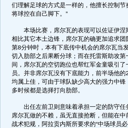
们理解足球的方式是一样的，他擅长控制节
将球控在自己脚下。”
本场比赛，席尔瓦的表现可以佐证伊涅
相比其它本土边锋，席尔瓦的确更加追求团
第8分钟时，本有下底传中机会的席尔瓦当
切入肋部之后果断分球；而在托雷斯助攻第
间，席尔瓦的空切跑位也帮红军金童吸引了
员。并非席尔瓦没有下底能力，前半场他的
均属上佳，可由于球队缺少高大的强力中锋
多时候都是选择打向肋部。
出任左前卫则意味着承担一定的防守任
席尔瓦做的不赖，虽无直接抢断，但能在中
战术犯规，阿拉贡内斯所要求的“中场球员