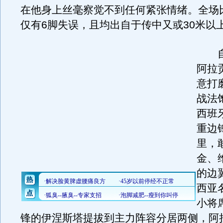
在他身上丝毫察觉不到任何紧张情绪。全场比
仅有6脚失误，且均出自于传中又或30米以
自
阿拉
意打磨
战法
西班
重边
里，
金、
的边
西亚
小将
锋的伊涅斯塔提拔到主力阵容分居两侧，阿