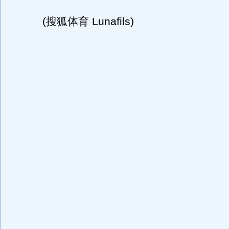
(搜狐体育 Lunafils)