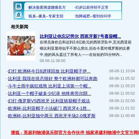
相关新闻
比利亚让你忘记劳尔 西班牙新7号喜迎帽...
在球员身价总和达到3.8亿欧元的西班牙队中,瓦伦西亚前
锋比利亚显得似乎不那么突出,但在今晨对俄罗斯的比赛
中,他的风头盖过了所有人——在短短的55分钟内...
08-06-11 06:00
·
幻灯:欧洲杯今日8进球回放 比利亚帽子伊...
08-06-11 10:04
·
比利亚:我现在状态很好 整个欧洲杯都可以奔跑
08-06-11 05:32
·
斗牛士雨中疯狂戏熊 比利亚上演第一个帽...
08-06-11 05:23
·
比利亚一个帽子破多少纪录 他终将劳尔阴...
08-06-11 05:02
·
幻灯:俄罗斯VS西班牙 比利亚斩获帽子戏法
08-06-11 02:00
·
欧洲杯-比利亚帽子小法破门 西班牙4-1胜...
08-06-11 01:52
·
欧洲杯-比利亚独中两元 西班牙半场2-0俄罗斯
08-06-11 00:48
搜狐 - 英超利物浦俱乐部官方合作伙伴 独家承建利物浦中文官方网