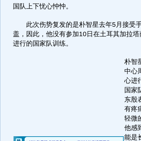
国队上下忧心忡忡。
此次伤势复发的是朴智星去年5月接受手
盖，因此，他没有参加10日在土耳其加拉塔
进行的国家队训练。
朴智
中心
心进
国家
东殷
有疼
轻微
他感
能是