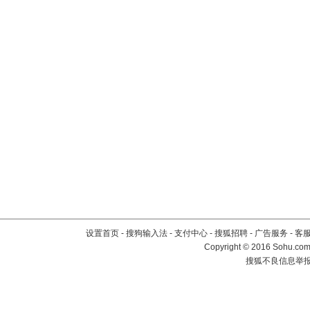
设置首页
-
搜狗输入法
-
支付中心
-
搜狐招聘
-
广告服务
-
客
Copyright
©
2016 Sohu.com 
搜狐不良信息举