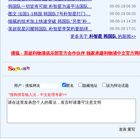
·
韩国队一切皆有可能 朴智星为逼平法国队...
06-06-19 06:36
·
图文:法国1-1韩国 韩国队7号朴智星打门-...
06-06-19 06:05
·
细腻的技术加上快速突破 韩国队"另类"朴...
06-06-14 14:28
·
英超双星闪耀韩国队 朴智星李荣杓要助球...
06-05-28 17:01
更多关于
朴智星 韩国队
的新闻>>
搜狐 - 英超利物浦俱乐部官方合作伙伴 独家承建利物浦中文官方网
用户：
匿名
隐藏地址
设为辩论话题
*搜狗拼音输入法，中文处理专家>>