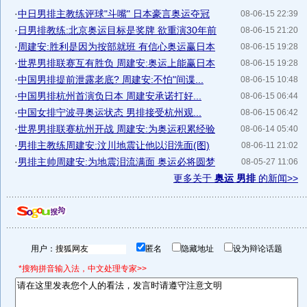
·
中日男排主教练评球"斗嘴" 日本豪言奥运夺冠
08-06-15 22:39
·
日男排教练:北京奥运目标是奖牌 欲重演30年前
08-06-15 21:20
·
周建安:胜利是因为按部就班 有信心奥运赢日本
08-06-15 19:28
·
世界男排联赛互有胜负 周建安:奥运上能赢日本
08-06-15 19:28
·
中国男排提前泄露老底? 周建安:不怕"间谍...
08-06-15 10:48
·
中国男排杭州首演负日本 周建安承诺打好...
08-06-15 06:44
·
中国女排宁波寻奥运状态 男排接受杭州观...
08-06-15 06:42
·
世界男排联赛杭州开战 周建安:为奥运积累经验
08-06-14 05:40
·
男排主教练周建安:汶川地震让他以泪洗面(图)
08-06-11 21:02
·
男排主帅周建安:为地震泪流满面 奥运必将圆梦
08-05-27 11:06
更多关于
奥运 男排
的新闻>>
用户：
匿名
隐藏地址
设为辩论话题
*搜狗拼音输入法，中文处理专家>>