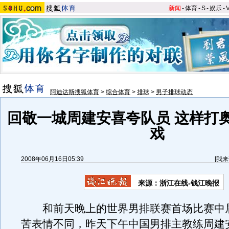
新闻
-
体育
-
S
-
娱乐
-
阿迪达斯搜狐体育
>
综合体育
>
排球
>
男子排球动态
回敬一城周建安喜夸队员 这样打
戏
2008年06月16日05:39
[
我来
来源：浙江在线-钱江晚报
和前天晚上的世界男排联赛首场比赛中
苦表情不同，昨天下午中国男排主教练周建