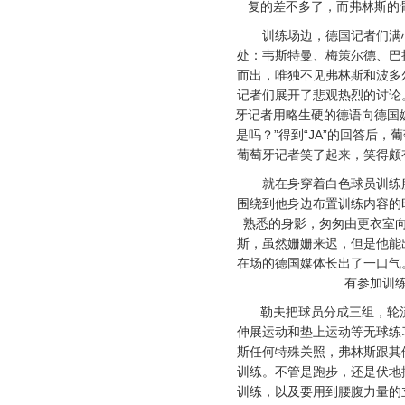
复的差不多了，而弗林斯的
训练场边，德国记者们满心
处：韦斯特曼、梅策尔德、巴
而出，唯独不见弗林斯和波多
记者们展开了悲观热烈的讨论
牙记者用略生硬的德语向德国
是吗？”得到“JA”的回答后
葡萄牙记者笑了起来，笑得颇
就在身穿着白色球员训练服
围绕到他身边布置训练内容的
熟悉的身影，匆匆由更衣室
斯，虽然姗姗来迟，但是他能
在场的德国媒体长出了一口气
有参加训
勒夫把球员分成三组，轮流
伸展运动和垫上运动等无球练
斯任何特殊关照，弗林斯跟其
训练。不管是跑步，还是伏地
训练，以及要用到腰腹力量的