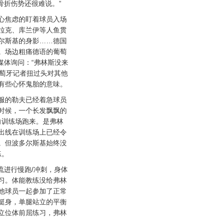
骨折伤势还很难说。”
焦虑的盯着球员入场
拉克、库兰伊等人鱼贯
尔斯基的身影……德国
。场边粗痛德语的葡萄
媒体询问：“弗林斯没来
，葡萄牙记者扭过头对其他
有些心怀鬼胎的意味。
的勒夫已经着急球员
时候，一个长发飘飘的
向训练场跑来。是弗林
出线在训练场上已经令
。但波多尔斯基始终没
练。
进行慢跑/冲刺，身体
习。体能教练没给弗林
他球员一起参加了正常
挺身，单腿站立的平衡
立位体前屈练习，弗林