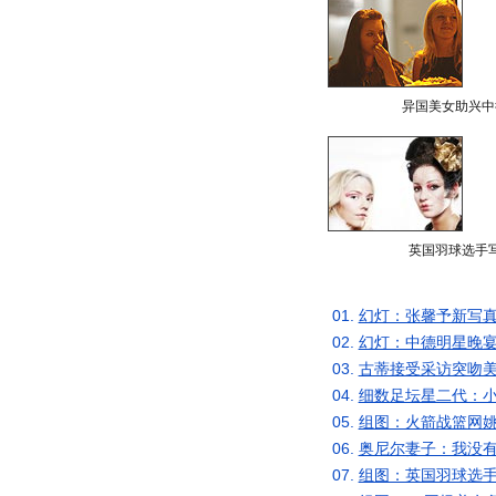
异国美女助兴中
英国羽球选手
01.
幻灯：张馨予新写真
02.
幻灯：中德明星晚宴
03.
古蒂接受采访突吻美
04.
细数足坛星二代：小
05.
组图：火箭战篮网姚
06.
奥尼尔妻子：我没有
07.
组图：英国羽球选手