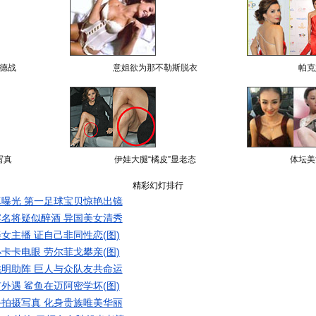
德战
意姐欲为那不勒斯脱衣
帕克
写真
伊娃大腿“橘皮”显老态
体坛美
精彩幻灯排行
曝光 第一足球宝贝惊艳出镜
名将疑似醉酒 异国美女清秀
女主播 证自己非同性恋(图)
卡卡电眼 劳尔菲戈攀亲(图)
明助阵 巨人与众队友共命运
外遇 鲨鱼在迈阿密学坏(图)
拍摄写真 化身贵族唯美华丽