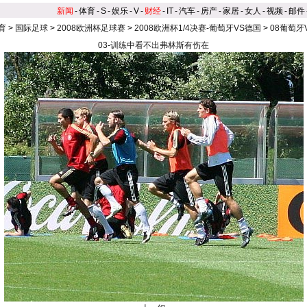
新闻
-
体育
-
S
-
娱乐
-
V
-
财经
-
IT
-
汽车
-
房产
-
家居
-
女人
-
视频
-
邮件
育
>
国际足球
>
2008欧洲杯足球赛
>
2008欧洲杯1/4决赛-葡萄牙VS德国
>
08葡萄牙
03-训练中看不出弗林斯有伤在