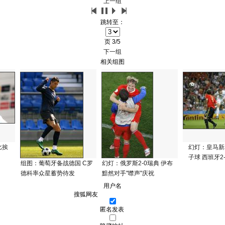
上一组
跳转至：
页
3/5
下一组
相关组图
比挨
幻灯：皇马新
子球 西班牙2
组图：葡萄牙备战德国 C罗
幻灯：俄罗斯2-0瑞典 伊布
德科率众星蓄势待发
黯然对手"噤声"庆祝
用户名
匿名发表