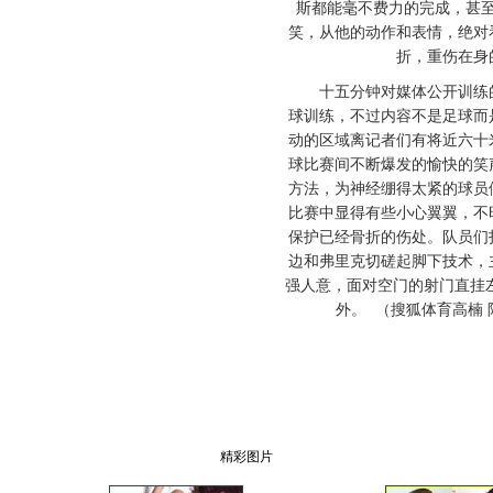
斯都能毫不费力的完成，甚
笑，从他的动作和表情，绝对
折，重伤在身
十五分钟对媒体公开训练的
球训练，不过内容不是足球而
动的区域离记者们有将近六十
球比赛间不断爆发的愉快的笑
方法，为神经绷得太紧的球员
比赛中显得有些小心翼翼，不
保护已经骨折的伤处。队员们
边和弗里克切磋起脚下技术，
强人意，面对空门的射门直挂左
外。 （搜狐体育高楠
精彩图片