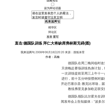
隐藏地址
设为辩论话题
精华区
辩论区
直击:德国队训练 拜仁大将缺席弗林斯无碍(图)
我来说两句
2008年06月18日20:20 来源：搜狐体育
作者：高楠
德国队在周二晚间临时改变
天傍晚赴赛场训练热身计划，
一次训练提前至周三上午十一
进行，前十五分钟按惯例对媒
开赴巴塞尔圣·雅克比球场，
教练弗里克参加欧足联安
德国队领队比尔霍夫在训练
闻发布会上告知媒体：“波多