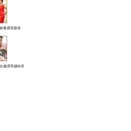
娇妻裸背露肩
女越漂亮越杯具