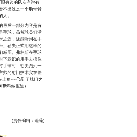
至跟身边的队友有说有
看不出这是一个肋骨骨
的人。
最后一部分内容是有
是手球，虽然球员们活
米之遥，还能听到在手
声。勒夫正式用这样的
们减压。弗林斯在手球
时下意识的用手去捂住
打手球时，勒夫跑到一
主帅的射门技术实在差
上角----飞到了球门之
 阿斯科纳报道）
(责任编辑：蓬蓬)