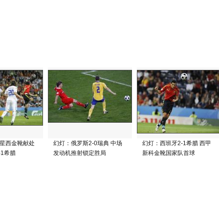
星西金靴献处
幻灯：俄罗斯2-0瑞典 中场
幻灯：西班牙2-1希腊 西甲
-1希腊
发动机推射锁定胜局
新科金靴国家队首球