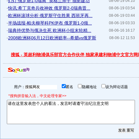
·
幻灯:俄罗斯1-0瑞典 "英格兰杀手"抽射建功
08-06-19 04:10
·
快讯:希丁克奇兵收神效 俄罗斯2-0瑞典晋...
08-06-19 03:54
·
欧洲杯滚球分析:俄罗斯守住胜果 西班牙再...
08-06-19 03:44
·
半场战报-帕夫柳琴科PK伊布 俄罗斯1-0领...
08-06-19 03:33
·
瑞典持优势与俄决生死 欧洲杯小组末轮精...
08-06-16 16:17
·
2008欧洲杯06月12日欧洲赔率--希腊vs俄罗斯
08-06-12 11:53
搜狐 - 英超利物浦俱乐部官方合作伙伴 独家承建利物浦中文官方网
用户：
匿名
隐藏地址
设为辩论话题
*搜狗拼音输入法，中文处理专家>>