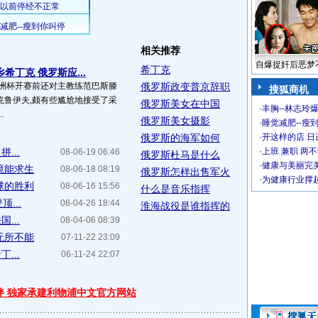
相关推荐
自爆捉奸后恶梦
希丁克
希丁克 俄罗斯应...
欧洲杯开赛前还对主教练范巴斯滕
俄罗斯政变普京辞职
搜狐商机
克鲁伊夫,颇有些尴尬地接受了采
俄罗斯美女在中国
·
丰胸--林志玲
.
俄罗斯美女摄影
·
睡觉减肥--瘦到
俄罗斯的海军如何
·
开这样的店 日进
...
·
上班 兼职 两
08-06-19 06:46
俄罗斯杜马是什么
·
健康与美丽完
境能求生
08-06-18 08:19
俄罗斯怎样出售军火
·
为健康行业撑
球的胜利
08-06-16 15:56
什么是音乐指挥
...
08-04-26 18:44
淮海战役是谁指挥的
...
08-04-06 08:39
无所不能
07-11-22 23:09
...
06-11-24 22:07
伴 独家承建利物浦中文官方网站