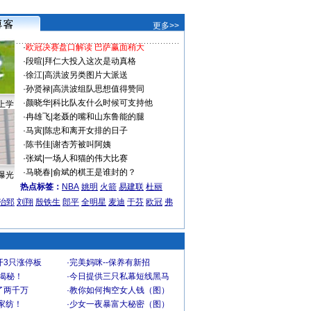
更多>>
·
欧冠决赛盘口解读 巴萨赢面稍大
·
段暄
|
拜仁大投入这次是动真格
·
徐江
|
高洪波另类图片大派送
·
孙贤禄
|
高洪波组队思想值得赞同
·
颜晓华
|
科比队友什么时候可支持他
上学
·
冉雄飞
|
老聂的嘴和山东鲁能的腿
·
马寅
|
陈忠和离开女排的日子
·
陈书佳
|
谢杏芳被叫阿姨
·
张斌
|
一场人和猫的伟大比赛
·
马晓春
|
俞斌的棋王是谁封的？
曝光
热点标签：
NBA
姚明
火箭
易建联
杜丽
治郅
刘翔
殷铁生
郎平
全明星
麦迪
于芬
欧冠
弗
开3只涨停板
·
完美妈咪--保养有新招
大揭秘！
·
今日提供三只私幕短线黑马
了两千万
·
教你如何掏空女人钱（图）
家纺！
·
少女一夜暴富大秘密（图）