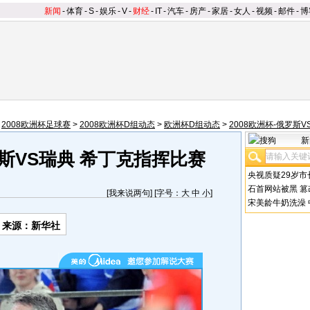
新闻
-
体育
-
S
-
娱乐
-
V
-
财经
-
IT
-
汽车
-
房产
-
家居
-
女人
-
视频
-
邮件
-
博
>
2008欧洲杯足球赛
>
2008欧洲杯D组动态
>
欧洲杯D组动态
>
2008欧洲杯-俄罗斯V
新
罗斯VS瑞典 希丁克指挥比赛
央视质疑29岁市
石首网站被黑
篡
[
我来说两句
] [字号：
大
中
小
]
宋美龄牛奶洗澡
来源：新华社