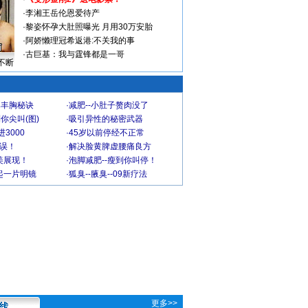
·
李湘王岳伦恩爱待产
·
黎姿怀孕大肚照曝光 月用30万安胎
·
阿娇懒理冠希返港:不关我的事
·
古巨基：我与霆锋都是一哥
不断
爆丰胸秘诀
·
减肥--小肚子赘肉没了
你尖叫(图)
·
吸引异性的秘密武器
3000
·
45岁以前停经不正常
不误！
·
解决脸黄脾虚腰痛良方
美展现！
·
泡脚减肥--瘦到你叫停！
起一片明镜
·
狐臭--腋臭--09新疗法
更多>>