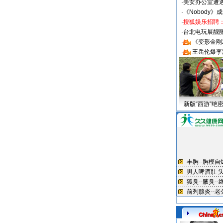
·
美女办公室遭
·
《Nobody》
·
搜狐娱乐招聘
·
台北电玩展靓丽S
·
《变形金刚
·
王岳伦爆李
新版“西游”绝