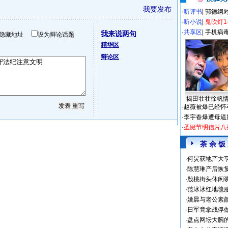
我要发布
·
听评书
|
郭德纲
·
听小说
|
鬼吹灯1
·
共享区
|
手机病
我来说两句
隐藏地址
设为辩论话题
精华区
辩论区
揭田壮壮徐帆
·
赵薇被爆已经怀
·
李宇春爆遭母逼
·
圣诞节明信片八
茶 余 饭
·
何炅获地产大亨
·
陈慧琳产后恢复
·
殷桃街头休闲装
·
范冰冰红地毯
·
姚晨与老公素
·
日军竟拿战俘
·
盘点网坛大腕