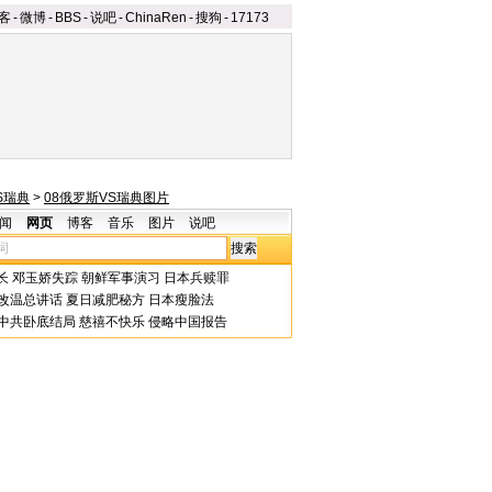
客
-
微博
-
BBS
-
说吧
-
ChinaRen
-
搜狗
-
17173
S瑞典
>
08俄罗斯VS瑞典图片
闻
网页
博客
音乐
图片
说吧
长
邓玉娇失踪
朝鲜军事演习
日本兵赎罪
改温总讲话
夏日减肥秘方
日本瘦脸法
中共卧底结局
慈禧不快乐
侵略中国报告