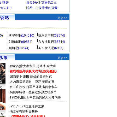
-狂赚
·
每天5分钟 英语脱口出
到你尖叫！
·
脱发，白发患者的福音
说 吧
更多>>
5)
李宇春吧
(104510)
快乐男声吧
(68574)
刘德华吧
(69854)
东方神起吧
(65744)
婚姻吧
(78544)
37℃女人吧
(6985)
视 频
更多>>
·
独家首播:大秦帝国
范冰冰-金大班
·
在线看超高收视大戏:
蜗居(完整版)
·
倔强萝卜
麦田
媳妇的美好时代
·
大内密探灵灵狗
倪萍-美丽的事
·
台儿庄战役 日军尸体装满百余卡车
声》
·
揭秘希特勒一生躲过多少次暗杀？
·
1982香港回归中英谈判鲜为人知内幕
·
宋丹丹：张国立活得太累
·
满文军有望明日获释
曝光
·
《变形金刚2》送电影票！