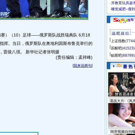
·
开教育玩具超市
·
睡觉减肥--瘦
说 吧 排 行
欧锦赛）（10）足球――俄罗斯队战胜瑞典队 6月18
上证指数
(7744
指挥。当日，俄罗斯队在奥地利因斯布鲁克举行的
苏醒吧
(41523)
，晋级八强。 新华社记者张明摄
贴图吧
(68789)
(责任编辑：孟祥峰)
[
我来说两句
]
最 热 
谍战大片-《风
闺房视频自拍