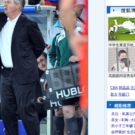
中学生乘直升机
高圆圆同居男友
CBA
郭晶晶
王
老大
年龄门
精彩推荐
·
关注：私幕公
·
美女--丰胸--
·
穷小子三年赚
·
会呼吸的 生态