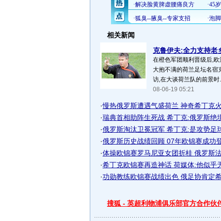
相关新闻
克鲁伊夫:全力支持老乡
在橙色军团顺利晋级后,
大抱不满的荷兰足坛名宿
访,在大谈荷兰队的前景时..
08-06-19 05:21
·
慢热俄罗斯遭遇气盛荷兰 神奇希丁克火拼
·
瑞典首相助阵生死战 希丁克:俄罗斯绝
·
俄罗斯淘汰卫冕冠军 希丁克:是攻势足
·
俄罗斯历史战绩回顾 07年欧锦赛成功登顶
·
体操欧锦赛罗马尼亚女团折桂 俄罗斯法国
·
希丁克欧锦赛再造神话 荷媒体:他似乎
·
功勋教练欧锦赛战绩出色 俄足协肯定希丁
搜狐 - 英超利物浦俱乐部官方合作伙