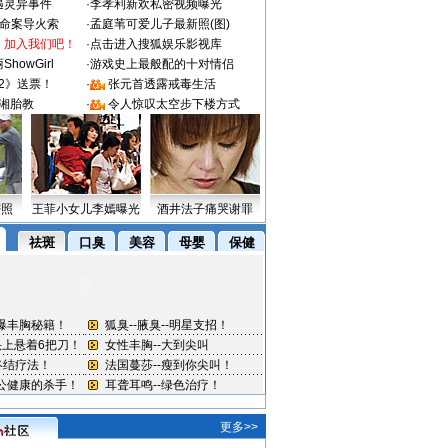
遇灵异事件
·
李孝利新欢私密视频曝光
成命案导火索
·
孟庭苇可爱儿子最新照(图)
：加入我们吧！
·
点击进入搜狐娱乐影视库
howGirl
·
游戏史上最般配的十对情侣
2》送票！
·
张元首透露戒毒生活
湘胎教
·
令人惊叹太空步下楼方式
密照
王菲小女儿李嫣曝光
酒井法子痛哭谢罪
更多>>