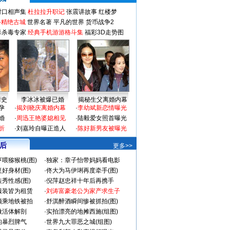
对口相声集
杜拉拉升职记
张震讲故事
红楼梦
-精绝古城
世界名著
平凡的世界
货币战争2
毒杀毒专家
经典手机游游格斗集
福彩3D走势图
情史
李冰冰被爆已婚
揭秘生父离婚内幕
孕
·
揭刘晓庆离婚内幕
·
李幼斌新恋情曝光
婚
·
周迅王艳婆媳相见
·
陆毅爱女照首曝光
折
·
刘嘉玲自曝正造人
·
陈好新男友被曝光
 后
更多>>
喂猕猴桃(图)
·
独家：章子怡带妈妈看电影
好身材(图)
·
佟大为马伊琍再度牵手(图)
秀性感(图)
·
倪萍赵忠祥十年后再携手
服装皆为租赁
·
刘涛富豪老公为家产求生子
颜乘地铁被拍
·
舒淇醉酒瞬间惨被抓拍(图)
做活体解剖
·
实拍漂亮的地摊西施(组图)
的暴烈脾气
·
世界九大罪恶之城(组图)