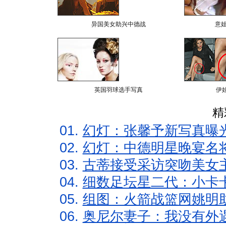
异国美女助兴中德战
意
英国羽球选手写真
伊
精
01.
幻灯：张馨予新写真曝
02.
幻灯：中德明星晚宴名
03.
古蒂接受采访突吻美女主
04.
细数足坛星二代：小卡卡
05.
组图：火箭战篮网姚明
06.
奥尼尔妻子：我没有外遇