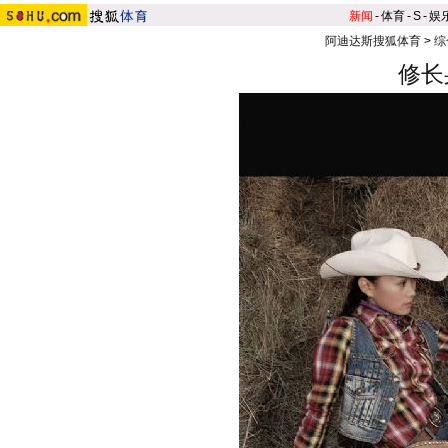
新闻
-
体育
-
S
-
娱
阿迪达斯搜狐体育
>
综
修长