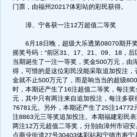
门票，由福州20217体彩站的彩民获得。
漳、宁各获一注12万超值二等奖
6月18日晚，超级大乐透第08070期开
摇奖号码：“前区31、17、21、09、18，后区
当期诞生了一注一等奖，奖金500万元，由
得，可惜的是这位彩民没能采取追加投注，
金就不止500万元了，而是响当当的超级80
时，本期还产生了16注超值二等奖，每注奖金为
元，其中只有两注来自追加投注，每注多获
76781元。另外，本期还产生了25注1477
注8863元三等奖追加投注。本期福建彩民
两注12万元超值二等奖，分别由漳州市诏安
点商业街道27号30403体彩站和宁德市寿