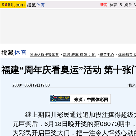
新闻
-
体育
-
S
-
娱乐
-
阿迪达斯搜狐体育
>
网球-赛车-棋牌-足彩
>
彩票中心
>
体育彩票-
福建“周年庆看奥运”活动 第十张
2008年06月19日19:00
[
我来
来源：中国体彩网
继上期四川彩民通过追加投注捧得超级大
元巨奖后，6月18日晚开奖的第08070期中
为彩民开启巨奖大门，把一注令人怦然心动的