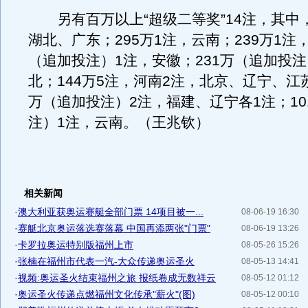
另有百万以上“超级二等奖”14注，其中，
湖北、广东；295万1注，云南；239万1注
（追加投注）1注，安徽；231万（追加投注
北；144万5注，河南2注，北京、辽宁、江苏
万（追加投注）2注，福建、辽宁各1注；10
注）1注，云南。（王兆钦）
相关新闻
·
澳大利亚获奥运赛艇全部门票 14项目被一...
08-06-19 16:30
·
赛艇北京奥运落选赛落幕 中国再添两张"门票"
08-06-19 13:26
·
卡罗拉奥运特别版福州上市
08-05-26 15:26
·
张楠在福州市代表一汽-大众传递奥运圣火
08-05-13 14:41
·
视频:奥运圣火结束福州之旅 报纸卷成无数祥云
08-05-12 01:12
·
奥运圣火传递点燃福州文化传承"薪火"(图)
08-05-12 00:10