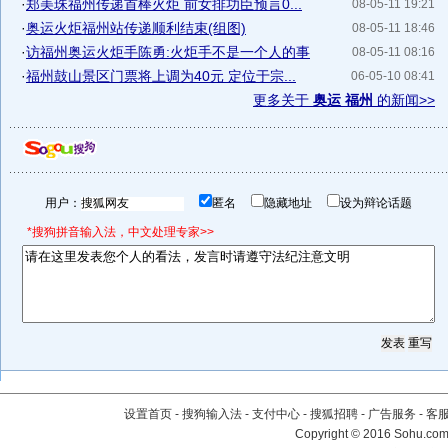
·
郑美珠福州传递首棒火炬 前女排功臣预言0...
08-05-11 19:21
·
奥运火炬福州站传递顺利结束(组图)
08-05-11 18:46
·
访福州奥运火炬手陈勇:火炬手不是一个人的事
08-05-11 08:16
·
福州鼓山景区门票将上调为40元 定位于宗...
06-05-10 08:41
更多关于
奥运 福州
的新闻>>
用户：
匿名
隐藏地址
设为辩论话题
*搜狗拼音输入法，中文处理专家>>
设置首页
-
搜狗输入法
-
支付中心
-
搜狐招聘
-
广告服务
-
客
Copyright
©
2016 Sohu.com 