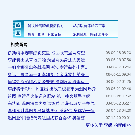
相关新闻
·
伊斯特本赛李娜负克星 找回状态温网有望...
08-06-18 08:23
·
李娜复出从草地开始 为温网热身进入奥运...
08-06-18 07:56
·
一姐李娜复出备战温网 郑洁幸运获外卡晋...
08-06-17 05:44
·
奥运门票拿满一姐李娜复出 金花将赴英备...
08-06-11 09:04
·
输得郁闷彭帅不愿谈未来:温网没期待奥运...
08-06-02 01:25
·
李娜将于6月中旬复出 出战二级赛事为温网热身
08-06-01 02:46
·
组图:奥运圣火传递合肥站 第一棒火炬手李娜
08-05-28 11:52
·
高沈阳:温网法网为奥运练兵 金花低调男子争气
08-05-12 06:27
·
李娜预计温网复出备战奥运 蒋宏伟:身体第一位
08-04-13 04:28
·
温网亚军拒绝代表法国战联合会杯 奥运资...
07-12-20 20:01
更多关于
李娜
的新闻>>