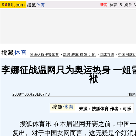
新闻
-
体育
-
S
-
娱乐
-
阿迪达斯搜狐体育
>
网球-赛车-棋牌-足彩
>
网球频道
>
中国网球
李娜征战温网只为奥运热身 一姐
袱
2008年06月20日07:43
[
我来
来源：搜狐体育 作者：可乐
搜狐体育讯 在本届温网开赛之前，中国一
复出。对于中国女网而言，这无疑是个好消