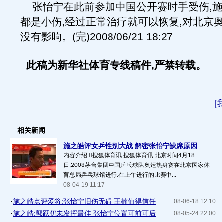
张怡宁在此前参加中国公开赛时手受伤,施
都是小伤,经过正常治疗就可以恢复,对北京
没有影响。(完)2008/06/21 18:27
此稿为新华社体育专线稿件,严禁转载。
[
相关新闻
施之皓评女乒性别大战 解密张怡宁缺席原因
内容介绍:搜狐体育讯 搜狐体育讯 北京时间4月18
日,2008茅台集团中国乒乓球队奥运热身赛在北京国家体
育总局乒乓球馆进行.在上午进行的比赛中...
08-04-19 11:17
·
施之皓点评爱将:张怡宁旧伤无碍 王楠值得信任
08-06-18 12:10
·
施之皓:郭跃仍未发挥最佳 张怡宁位置可前可后
08-05-24 22:00