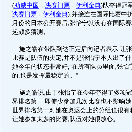
(
助威中国
，
决赛门票
，
伊利金典
)队夺得冠军
决赛门票
，
伊利金典
),并接连在国际比赛中折
月份的日本公开赛后,张怡宁就没有在国际赛
起颇多猜测。
施之皓在带队到达正定后向记者表示,让张
比赛是队伍的决定,并不是张怡宁本人出了什
她今年的状态非常好,“在所有队员里面,张怡
的,也是发挥最稳定的。”
施之皓说,由于张怡宁在今年夺得了多项冠
界排名第一,即使少参加几次比赛也不影响她
世界排名第一对她在奥运会上的分组也很有
让她参加太多的比赛,队伍对她很放心。