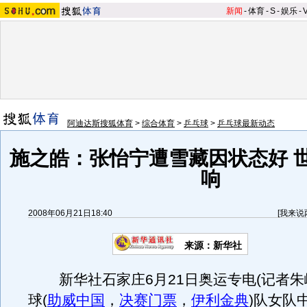
新闻
-
体育
-
S
-
娱乐
-
阿迪达斯搜狐体育
>
综合体育
>
乒乓球
>
乒乓球最新动态
施之皓：张怡宁遭雪藏因状态好 
响
2008年06月21日18:40
[
我来说
来源：新华社
新华社石家庄6月21日奥运专电(记者朱
球(
助威中国
，
决赛门票
，
伊利金典
)队女队