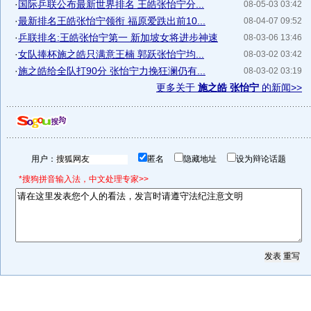
·
国际乒联公布最新世界排名 王皓张怡宁分...
08-05-03 03:42
·
最新排名王皓张怡宁领衔 福原爱跌出前10...
08-04-07 09:52
·
乒联排名:王皓张怡宁第一 新加坡女将进步神速
08-03-06 13:46
·
女队捧杯施之皓只满意王楠 郭跃张怡宁均...
08-03-02 03:42
·
施之皓给全队打90分 张怡宁力挽狂澜仍有...
08-03-02 03:19
更多关于
施之皓 张怡宁
的新闻>>
用户：
匿名
隐藏地址
设为辩论话题
*搜狗拼音输入法，中文处理专家>>