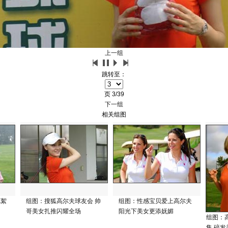
上一组
跳转至：
页
3/39
下一组
相关组图
花絮
组图：搜狐高尔夫球友会 帅
组图：性感宝贝爱上高尔夫
哥美女扎推闪耀全场
阳光下美女更添妩媚
组图：
集 碎