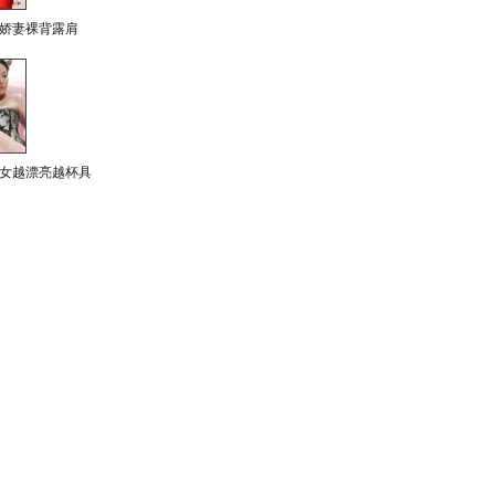
娇妻裸背露肩
女越漂亮越杯具