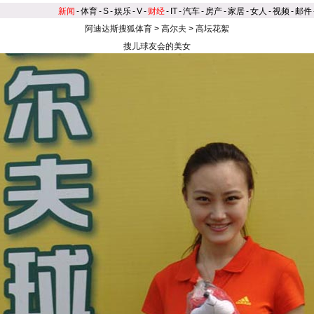
新闻
-
体育
-
S
-
娱乐
-
V
-
财经
-
IT
-
汽车
-
房产
-
家居
-
女人
-
视频
-
邮件
阿迪达斯搜狐体育
>
高尔夫
>
高坛花絮
搜儿球友会的美女