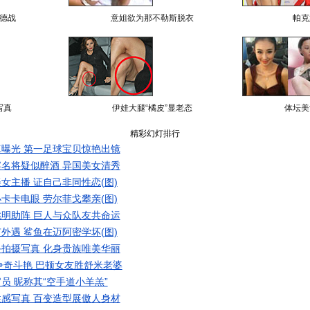
德战
意姐欲为那不勒斯脱衣
帕克
写真
伊娃大腿“橘皮”显老态
体坛美
精彩幻灯排行
曝光 第一足球宝贝惊艳出镜
名将疑似醉酒 异国美女清秀
女主播 证自己非同性恋(图)
卡卡电眼 劳尔菲戈攀亲(图)
明助阵 巨人与众队友共命运
外遇 鲨鱼在迈阿密学坏(图)
拍摄写真 化身贵族唯美华丽
争奇斗艳 巴顿女友胜舒米老婆
员 昵称其“空手道小羊羔”
感写真 百变造型展傲人身材