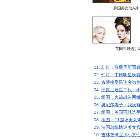
异国美女助兴中
英国羽球选手
01.
幻灯：张馨予新写真
02.
幻灯：中德明星晚宴
03.
古蒂接受采访突吻美
04.
细数足坛星二代：小
05.
组图：火箭战篮网姚
06.
奥尼尔妻子：我没有
07.
组图：英国羽球选手
08.
组图：F1围场美女
09.
法国总统情迷美女官
10.
吉林篮球宝贝小文性