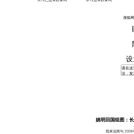
米72已进军好莱坞
米72进军好莱坞
设
姚明回国组图：长
我来说两句
200