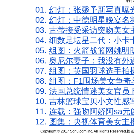
01.
幻灯：张馨予新写真曝
02.
幻灯：中德明星晚宴名
03.
古蒂接受采访突吻美女主
04.
细数足坛星二代：小卡卡
05.
组图：火箭战篮网姚明
06.
奥尼尔妻子：我没有外遇
07.
组图：英国羽球选手拍
08.
组图：F1围场美女争奇
09.
法国总统情迷美女官员 
10.
吉林篮球宝贝小文性感
11.
连载：强吻阿娇阿sa元
12.
图集：央视体育美女主
Copyright © 2017 Sohu.com Inc. All Rights Reserved