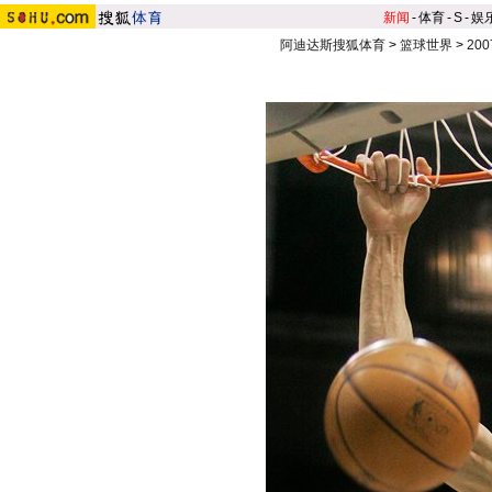
新闻
-
体育
-
S
-
娱
阿迪达斯搜狐体育
>
篮球世界
>
20