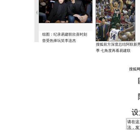
组图：纪录易建联欣喜时刻
曾受热捧玩笑李连杰
搜狐前方深度总结阿联新
季 七角度再看易建联
设