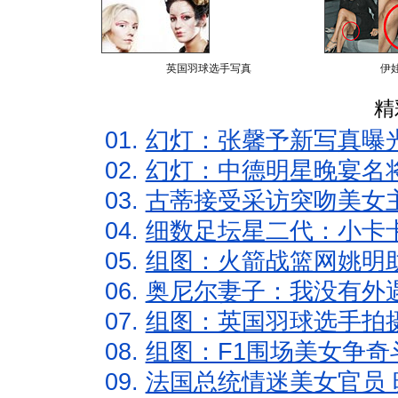
英国羽球选手写真
伊
精
01.
幻灯：张馨予新写真曝
02.
幻灯：中德明星晚宴名
03.
古蒂接受采访突吻美女主
04.
细数足坛星二代：小卡卡
05.
组图：火箭战篮网姚明
06.
奥尼尔妻子：我没有外遇
07.
组图：英国羽球选手拍
08.
组图：F1围场美女争奇
09.
法国总统情迷美女官员 